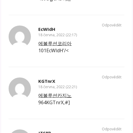
Odpovědět
EcWIdH
18 června, 2022 (22:17)
에볼루션코리아
101EcWIdH’/<
Odpovědět
KGTnrX
18 června, 2022 (22:21)
에볼루션카지노
964KGTnrX,#]
Odpovědět