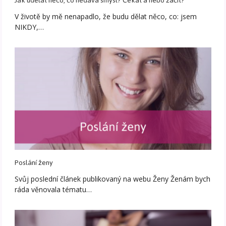
Jak udělat něco, co nedává smysl? Čekat a nebo začít?
V životě by mě nenapadlo, že budu dělat něco, co: jsem
NIKDY,…
Poslání ženy
Svůj poslední článek publikovaný na webu Ženy Ženám bych
ráda věnovala tématu…