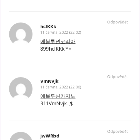
Odpovědět
hcIKKk
11 června, 2022 (22:02)
에볼루션코리아
899hcIKKk’^=
Odpovědět
VmNvjk
11 června, 2022 (22:06)
에볼루션카지노
311VmNvjk-,$
Odpovědět
jwWRbd