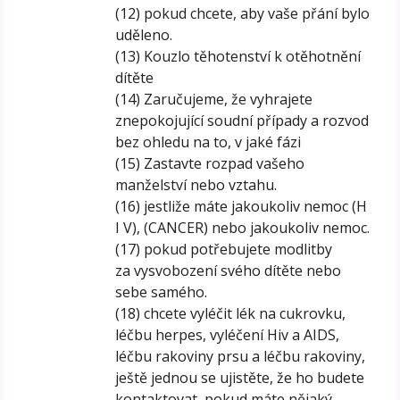
(12) pokud chcete, aby vaše přání bylo
uděleno.
(13) Kouzlo těhotenství k otěhotnění
dítěte
(14) Zaručujeme, že vyhrajete
znepokojující soudní případy a rozvod
bez ohledu na to, v jaké fázi
(15) Zastavte rozpad vašeho
manželství nebo vztahu.
(16) jestliže máte jakoukoliv nemoc (H
I V), (CANCER) nebo jakoukoliv nemoc.
(17) pokud potřebujete modlitby
za vysvobození svého dítěte nebo
sebe samého.
(18) chcete vyléčit lék na cukrovku,
léčbu herpes, vyléčení Hiv a AIDS,
léčbu rakoviny prsu a léčbu rakoviny,
ještě jednou se ujistěte, že ho budete
kontaktovat, pokud máte nějaký