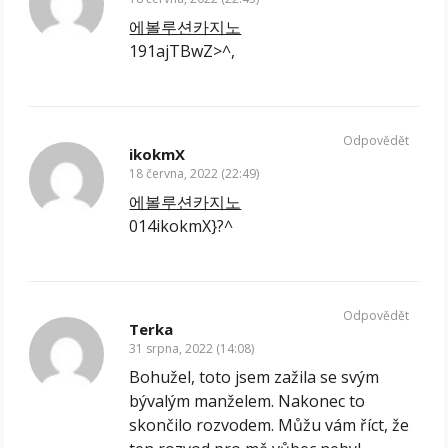
에볼루션카지노
191ajTBwZ>^,
Odpovědět
ikokmX
18 června, 2022 (22:49)
에볼루션카지노
014ikokmX}?^
Odpovědět
Terka
31 srpna, 2022 (14:08)
Bohužel, toto jsem zažila se svým
bývalým manželem. Nakonec to
skončilo rozvodem. Můžu vám říct, že