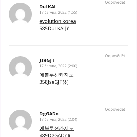
Odpovědět
DuLKAl
17 června, 2022 (1:55)
evolution korea
585DuLKAl[)‘
Odpovědět
JseGJT
17 června, 2022 (2:00)
에볼루션카지노
358JseGJT}}(
Odpovědět
DgGADn
17 června, 2022 (2:04)
에볼루션카지노
489DgGADn)(_