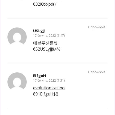
632iOxxpd()‘
Odpovědět
USLyjj
17 června, 2022 (1:47)
에볼루션롤렛
652USLyjj&>%
Odpovědět
EIfguH
17 června, 2022 (1:51)
evolution casino
891EIfguH$()