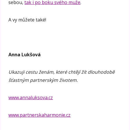
sebou,
tak i po boku svého muže
.
A vy můžete také!
Anna Lukšová
Ukazuji cestu ženám, které chtějí žít dlouhodobě
šťastným partnerským životem.
www.annaluksova.cz
www.partnerskaharmonie.cz