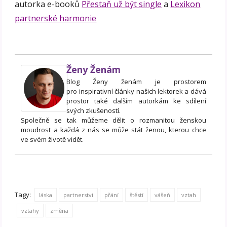
autorka e-booků
Přestaň už být single
a
Lexikon
partnerské harmonie
Ženy Ženám
Blog Ženy ženám je prostorem
pro inspirativní články našich lektorek a dává
prostor také dalším autorkám ke sdílení
svých zkušeností.
Společně se tak můžeme dělit o rozmanitou ženskou
moudrost a každá z nás se může stát ženou, kterou chce
ve svém životě vidět.
Tagy:
láska
partnerství
přání
štěstí
vášeň
vztah
vztahy
změna