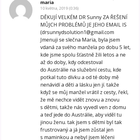
maria
10 května, 2019 (0:36)
DĚKUJÍ VELKÉM DR Sunny ZA ŘEŠENÍ
MŮJCH PROBLÉMŮ JE JEHO EMAIL IS
(drsunnydsolution1@gmail.com
Jmenuji se slečna Maria, byla jsem
vdaná za svého manžela po dobu 5 let,
kde jsme spolu šťastně žili letos a ne
až do doby, kdy odcestoval
do Austrálie na služební cestu, kde
potkal tuto dívku a od té doby mě
nenávidí a děti a lásku jen jí. takže
když se můj manžel vrátil z cesty, řekl,
že mě nechce vidět znovu a znovu
s dětmi, takže nás vyvedl ven z domu
a teď jede do Austrálie, aby viděl tu
jinou ženu. tak jsem s dětmi byl tak
frustrovaný a já jsem zůstal jen
s maminkou a nebyl jsem léčeni