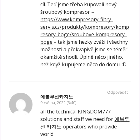
cíl. Teď jsme třeba kupovali nový
šroubový kompresor –
https://www.kompresory-filtry-
servis.cz/produkty/kompresory/komp
resory-boge/sroubove-kompresory-
boge
– tak jsme hezky zvážili všechny
možnosti a překvapivě jsme se téměř
okamžitě shodli. Úplně něco jiného,
než když kupujeme něco do domu. :D
Odpovědět
에볼루션카지노
9 května, 2022 (3:40)
all the technical KINGDOM777
solutions and staff we need for
에볼루
션 카지노
operators who provide
world