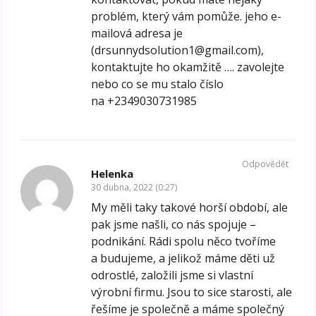
problém, který vám pomůže. jeho e-
mailová adresa je
(drsunnydsolution1@gmail.com),
kontaktujte ho okamžitě …. zavolejte
nebo co se mu stalo číslo
na +2349030731985
Odpovědět
Helenka
30 dubna, 2022 (0:27)
My měli taky takové horší období, ale
pak jsme našli, co nás spojuje –
podnikání. Rádi spolu něco tvoříme
a budujeme, a jelikož máme děti už
odrostlé, založili jsme si vlastní
výrobní firmu. Jsou to sice starosti, ale
řešíme je společně a máme společný