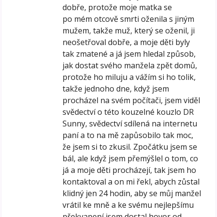
dobře, protože moje matka se
po mém otcově smrti oženila s jiným
mužem, takže muž, který se oženil, ji
neošetřoval dobře, a moje děti byly
tak zmatené a já jsem hledal způsob,
jak dostat svého manžela zpět domů,
protože ho miluju a vážím si ho tolik,
takže jednoho dne, když jsem
procházel na svém počítači, jsem viděl
svědectví o této kouzelné kouzlo DR
Sunny, svědectví sdílená na internetu
paní a to na mě zapůsobilo tak moc,
že ​​jsem si to zkusil. Zpočátku jsem se
bál, ale když jsem přemýšlel o tom, co
já a moje děti procházejí, tak jsem ho
kontaktoval a on mi řekl, abych zůstal
klidný jen 24 hodin, aby se můj manžel
vrátil ke mně a ke svému nejlepšímu
překvapení jsem dostal hovor od