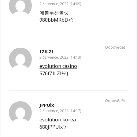
2 července, 2022 (14:09)
에볼루션롤렛
980bbMRbD>‘:
Odpovědět
fZILZI
2 července, 2022 (14:13)
evolution casino
576fZILZI%!}
Odpovědět
JPPUlx
2 července, 2022 (14:17)
evolution korea
680JPPUlx“/~