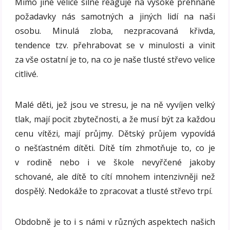
Mimo jiné velice silně reaguje na vysoké přehnané
požadavky nás samotných a jiných lidí na naši
osobu. Minulá zloba, nezpracovaná křivda,
tendence tzv. přehrabovat se v minulosti a vinit
za vše ostatní je to, na co je naše tlusté střevo velice
citlivé.
Malé děti, jež jsou ve stresu, je na ně vyvíjen velký
tlak, mají pocit zbytečnosti, a že musí být za každou
cenu vítězi, mají průjmy. Dětský průjem vypovídá
o nešťastném dítěti. Dítě tím zhmotňuje to, co je
v rodině nebo i ve škole nevyřčené jakoby
schované, ale dítě to cítí mnohem intenzivněji než
dospělý. Nedokáže to zpracovat a tlusté střevo trpí.
Obdobně je to i s námi v různých aspektech našich