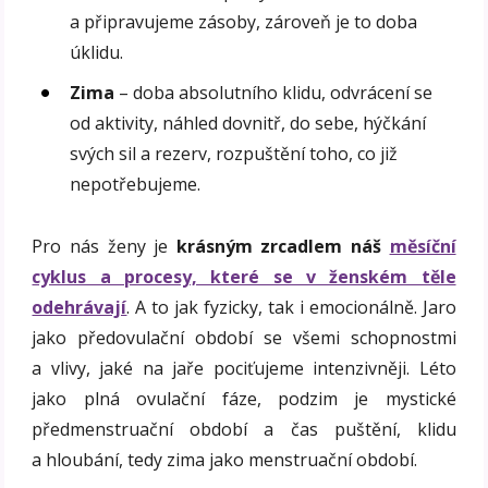
a připravujeme zásoby, zároveň je to doba
úklidu.
Zima
– doba absolutního klidu, odvrácení se
od aktivity, náhled dovnitř, do sebe, hýčkání
svých sil a rezerv, rozpuštění toho, co již
nepotřebujeme.
Pro nás ženy je
krásným zrcadlem náš
měsíční
cyklus a procesy, které se v ženském těle
odehrávají
. A to jak fyzicky, tak i emocionálně. Jaro
jako předovulační období se všemi schopnostmi
a vlivy, jaké na jaře pociťujeme intenzivněji. Léto
jako plná ovulační fáze, podzim je mystické
předmenstruační období a čas puštění, klidu
a hloubání, tedy zima jako menstruační období.