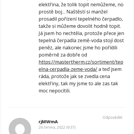
elektřina, že tolik topit nemůžeme, no
prostě boj… Naštěstí si manžel
prosadil pořízení tepelného čerpadlo,
takže si můžeme dovolit hodně topit.
Já jsem ho nechtěla, protože přece jen
tepelná čerpadla země-voda stojí dost
peněz, ale nakonec jsme ho pořídili
poměrně za dobře od
https://mastertherm.cz/sortiment/tep
elna-cerpadla-zeme-voda/
a teď jsem
ráda, protože jak se zvedla cena
elektřiny, tak my jsme to ale zas tak
moc nepocítili.
Odpovědět
rjMWmA
26 června, 2022 (9:37)