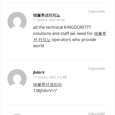
Odpovědět
에볼루션카지노
11 května, 2022 (3:10)
all the technical KINGDOM777
solutions and staff we need for
에볼루
션 카지노
operators who provide
world
Odpovědět
jhAIrV
11 června, 2022 (12:49)
에볼루션코리아
138jhAIrV>\“
Odpovědět