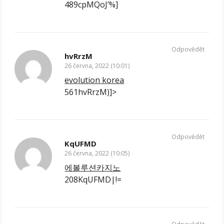
489cpMQoJ’%]
Odpovědět
hvRrzM
26 června, 2022 (10:01)
evolution korea
561hvRrzM)]>
Odpovědět
KqUFMD
26 června, 2022 (10:05)
에볼루션카지노
208KqUFMD|!=