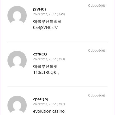
Odpovědět
jSVHCs
26 června, 2022 (9:49)
에볼루션블랙잭
054jSVHCs.?/
Odpovědět
czfRCQ
26 června, 2022 (9:53)
에볼루션롤렛
110czfRCQ$=,
Odpovědět
cpMQoJ
26 června, 2022 (9:57)
evolution casino