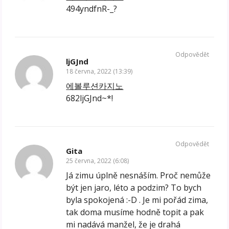
494yndfnR-_?
Odpovědět
ljGJnd
18 června, 2022 (13:39)
에볼루션카지노
682ljGJnd~*!
Odpovědět
Gita
25 června, 2022 (6:08)
Já zimu úplně nesnáším. Proč nemůže
být jen jaro, léto a podzim? To bych
byla spokojená :-D . Je mi pořád zima,
tak doma musíme hodně topit a pak
mi nadává manžel, že je drahá