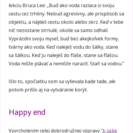
lekciu Bruca Lee: „Buď ako voda raziaca si svoju
cestu cez trhliny. Nebuď agresívny, ale prispôsob sa
objektu, a nájdeš cestu okolo alebo skrz. Keď v tebe
nič nezostane strnulé, okolie sa samo odhalí.
Vyprázdni svoju myseľ, buď bez akejkoľvek formy,
tvárny ako voda. Keď naleješ vodu do šálky, stane
sa šálkou. Keď ju naleješ do fľaše, stane sa fľašou.
Voda môže plávať a nemôže naraziť. Staň sa vodou.”
Išlo to, spočiatku som sa vylievala kade tade, ale
potom prišlo aj na vytváranie korýt.
Happy end
Vyvrcholením celej dobrodružnej výpravy
“k sebe