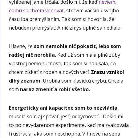
vyhĺbenej jame trčala, došlo mi, že keď
neviem,
čomu sa chcem venovať,
strávim väčšinu svojho
času iba premýšľaním. Tak som si hovorila, že
nebudem premýšľať. A nič zmysluplné sa nedialo.
Hlavne, že
som nemohla nič pokaziť, lebo som
radšej nič nerobila.
Keď už som mala plné zuby
vlastnej nemohúcnosti, tak som si napísala, čo
chcem získať z robenia nových vecí.
Zrazu vznikol
dlhý zoznam.
Urobila som klasickú chybu. Chcela
som
naraz zmeniť a robiť všetko.
Energeticky ani kapacitne som to nezvládla,
musela som aj spávať, jesť, oddychovať… Došlo mi
to po nevydarenom experimente, keď ma zvalcovala
frustrácia, aká som neschopná. V hneve na seba