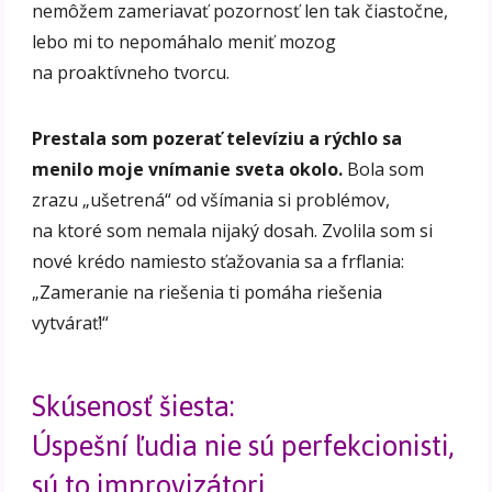
nemôžem zameriavať pozornosť len tak čiastočne,
lebo mi to nepomáhalo meniť mozog
na proaktívneho tvorcu.
Prestala som pozerať televíziu a rýchlo sa
menilo moje vnímanie sveta okolo.
Bola som
zrazu „ušetrená“ od všímania si problémov,
na ktoré som nemala nijaký dosah. Zvolila som si
nové krédo namiesto sťažovania sa a frflania:
„Zameranie na riešenia ti pomáha riešenia
vytvárať!“
Skúsenosť šiesta:
Úspešní ľudia nie sú perfekcionisti,
sú to improvizátori