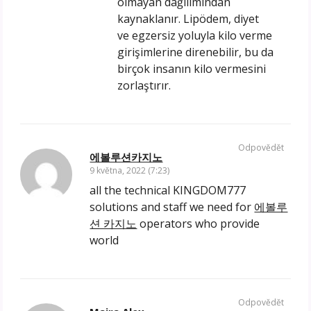
olmayan dağılımından
kaynaklanır. Lipödem, diyet
ve egzersiz yoluyla kilo verme
girişimlerine direnebilir, bu da
birçok insanın kilo vermesini
zorlaştırır.
Odpovědět
에볼루션카지노
9 května, 2022 (7:23)
all the technical KINGDOM777
solutions and staff we need for
에볼루
션 카지노
operators who provide
world
Odpovědět