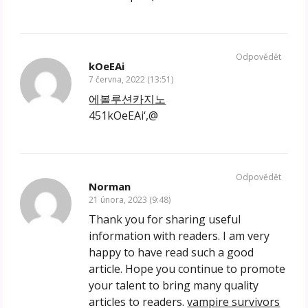
Odpovědět
kOeEAi
7 června, 2022 (13:51)
에볼루션카지노
451kOeEAi‘,@
Odpovědět
Norman
21 února, 2023 (9:48)
Thank you for sharing useful
information with readers. I am very
happy to have read such a good
article. Hope you continue to promote
your talent to bring many quality
articles to readers.
vampire survivors