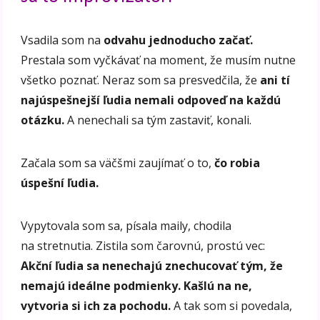
Vsadila som na
odvahu jednoducho začať.
Prestala som vyčkávať na moment, že musím nutne
všetko poznať. Neraz som sa presvedčila, že
ani tí
najúspešnejší ľudia nemali odpoveď na každú
otázku.
A nenechali sa tým zastaviť, konali.
Začala som sa väčšmi zaujímať o to,
čo robia
úspešní ľudia.
Vypytovala som sa, písala maily, chodila
na stretnutia. Zistila som čarovnú, prostú vec:
Akční ľudia sa nenechajú znechucovať tým, že
nemajú ideálne podmienky. Kašlú na ne,
vytvoria si ich za pochodu.
A tak som si povedala,