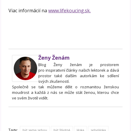
Viac informácií na
www.lifekoucing.sk.
Ženy Ženám
Blog Ženy ženám je prostorem
pro inspirativní články našich lektorek a dává
prostor také dalším autorkám ke sdílení
svých zkušeností.
Společně se tak můžeme dělit o rozmanitou ženskou
moudrost a každá z nás se může stát ženou, kterou chce
ve svém životě vidět.
Tagy:
být sama sebou
být šťastná
láska
sebeláska