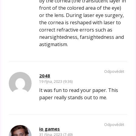
by the cornea (the translucent layer in
front of the colored area of ​​the eye)
or the lens. During laser eye surgery,
the cornea is reshaped with laser to
correct refractive errors such as
nearsightedness, farsightedness and
astigmatism.
Odpovědět
2048
19 října, 2023 (9:36)
It was fun to read your paper. This
paper really stands out to me.
Odpovědět
io games
31 října, 2023 (7:49)