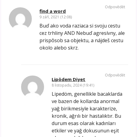
Odpovědět
find a word
9 září, 2021 (12:08)
Buď ako voda raziaca si svoju cestu
cez trhliny AND Nebuď agresívny, ale
prispôsob sa objektu, a nájdeš cestu
okolo alebo skrz.
Odpovědět
Lipödem Diyet
8 listopadu, 2024 (19:41)
Lipedöm, genellikle bacaklarda
ve bazen de kollarda anormal
yağ birikmesiyle karakterize,
kronik, ağrılı bir hastalıktır. Bu
durum esas olarak kadınları
etkiler ve yağ dokusunun eşit