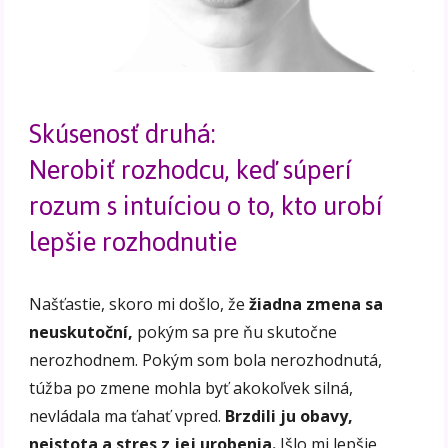
Skúsenosť druhá:
Nerobiť rozhodcu, keď súperí
rozum s intuíciou o to, kto urobí
lepšie rozhodnutie
Našťastie, skoro mi došlo, že
žiadna zmena sa
neuskutoční,
pokým sa pre ňu skutočne
nerozhodnem. Pokým som bola nerozhodnutá,
túžba po zmene mohla byť akokoľvek silná,
nevládala ma ťahať vpred.
Brzdili ju obavy,
neistota a stres z jej urobenia.
Išlo mi lepšie