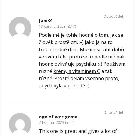
Odpovědět
JaneX
13 června, 2023 (8:17)
Podle mě je tohle hodně o tom, jak se
člověk prostě cítí. :-) Jako já na to
třeba hodně dám. Musím se cítit dobře
ve svém těle, protože to podle mě pak
hodně ovlivňuje psychiku. :-) Používám
různé
krémy s vitamínem C
a tak
různě. Prostě dělám všechno proto,
abych byla v pohodě. :)
Odpovědět
age of war game
24 srpna, 2023 (5:04)
This one is great and gives a lot of