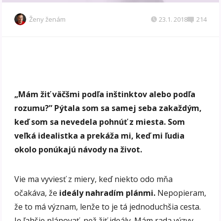
Ženy ženám
23.1. 2018
214
„Mám žiť väčšmi podľa inštinktov alebo podľa
rozumu?” Pýtala som sa samej seba zakaždým,
keď som sa nevedela pohnúť z miesta. Som
veľká idealistka a prekáža mi, keď mi ľudia
okolo ponúkajú návody na život.
Vie ma vyviesť z miery, keď niekto odo mňa
očakáva, že
ideály nahradím plánmi.
Nepopieram,
že to má význam, lenže to je tá jednoduchšia cesta.
Je ľahšie plánovať, než žiť ideály. Mám rada výzvy,