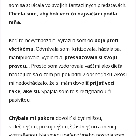
som sa strácala vo svojich fantazijných predstavách.
Chcela som, aby boli veci čo najväčšmi podľa
mňa.
Keď to nevychádzalo, vyrazila som do
boja proti
všetkému.
Odvrávala som, kritizovala, hádala sa,
manipulovala, vydierala,
presadzovala si svoju
pravdu…
Prosto som vzdorovala väčšmi ako dieťa
hádzajúce sa o zem pri pokladni v obchoďáku. Akosi
mi nedochádzalo, že si mám dovoliť
prijať veci
také, aké sú.
Spájala som to s rezignáciou či
pasivitou.
Chýbala mi pokora
dovoliť si byť milšou,
srdečnejšou, pokojnejšou, šťastnejšou a menej
vystrašenou. Na zmenu defenzívneho postoja som