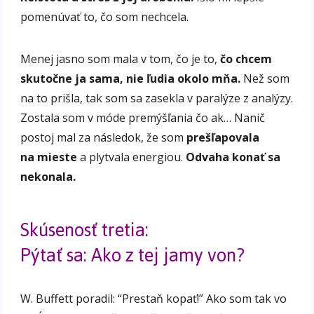
pomenúvať to, čo som nechcela.
Menej jasno som mala v tom, čo je to,
čo chcem
skutočne ja sama, nie ľudia okolo mňa.
Než som
na to prišla, tak som sa zasekla v paralýze z analýzy.
Zostala som v móde premýšľania čo ak… Nanič
postoj mal za následok, že som
prešľapovala
na mieste
a plytvala energiou.
Odvaha konať sa
nekonala.
Skúsenosť tretia:
Pýtať sa: Ako z tej jamy von?
W. Buffett poradil: “Prestaň kopať!” Ako som tak vo