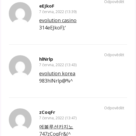
Odpovědět
eEJkoF
7 června, 2022 (13:39)
evolution casino
314eEJkoF);‘
Odpovědět
hlNrlp
7 června, 2022 (13:43)
evolution korea
983hlNrlp@%^
Odpovědět
zCoqFr
7 června, 2022 (13:47)
에볼루션카지노
747zCoqFr&(^