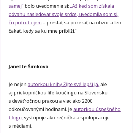
samej”
bolo uvedomenie si:
„Až keď som získala
odvahu nasledovať svoje srdce, uvedomila som si,
čo potrebujem
– prestať sa pozerať na obzor a len
čakať, kedy sa ku mne priblíži.”
Janette Šimková
Je nejen
autorkou knihy Žijte své lepší já,
ale
aj priekopníčkou life koučingu na Slovensku
s deväťročnou praxou a viac ako 2200
odkoučovanými hodinami. Je
autorkou úspešného
blogu,
vystupuje ako rečníčka a spolupracuje
s médiami.