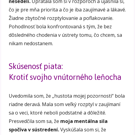
nesedeli.
Upratala som si v rozporoch a ujasnila si,
čo je pre mňa priorita a čo je iba zaujímavé a lákavé.
Žiadne zbytočné rozptylovanie a poflakovanie.
Pohodlnosť bola konfrontovaná s tým, že bez
dôsledného chodenia v ústrety tomu, čo chcem, sa
nikam nedostanem.
Skúsenosť piata:
Krotiť svojho vnútorného leňocha
Uvedomila som, že „hustota mojej pozornosti“ bola
riadne deravá. Mala som veľký rozptyl v zaujímaní
sa o veci, ktoré neboli podstatné a dôležité.
Presvedčila som sa, že
moja mentálna sila
spočíva v sústredení.
Vyskúšala som si, že