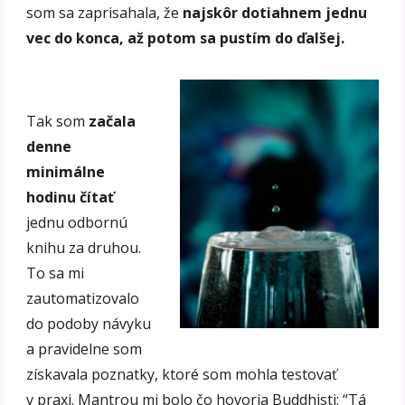
som sa zaprisahala, že
najskôr dotiahnem jednu
vec do konca, až potom sa pustím do ďalšej.
Tak som
začala
denne
minimálne
hodinu čítať
jednu odbornú
knihu za druhou.
To sa mi
zautomatizovalo
do podoby návyku
a pravidelne som
získavala poznatky, ktoré som mohla testovať
v praxi. Mantrou mi bolo čo hovoria Buddhisti: “Tá