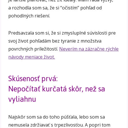
a rozhodla som sa, že si “očistím” pohľad od
pohodlných riešení.
Predsavzala som si, že si zmysluplné súvislosti pre
svoj život pohľadám bez tyranie z množstva
povrchných príležitostí.
Neverím na zázračne rýchle
návody meniace život.
Skúsenosť prvá:
Nepočítať kurčatá skôr, než sa
vyliahnu
Najskôr som sa do toho púšťala, lebo som sa
nemusela zdržiavať s trpezlivosťou. A popri tom