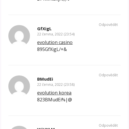
Odpovědět
GfXigL
22 června, 2022 (23:54)
evolution casino
895GfXigL/+&
Odpovědět
BMudEi
22 června, 2022 (23:58)
evolution korea
823BMudEi%|@
Odpovědět