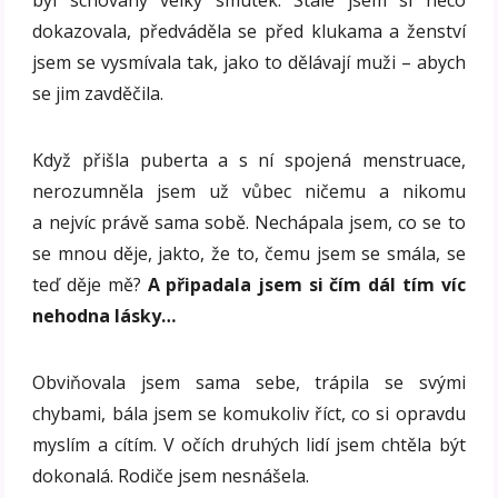
byl schovaný velký smutek. Stále jsem si něco
dokazovala, předváděla se před klukama a ženství
jsem se vysmívala tak, jako to dělávají muži – abych
se jim zavděčila.
Když přišla puberta a s ní spojená menstruace,
nerozumněla jsem už vůbec ničemu a nikomu
a nejvíc právě sama sobě. Nechápala jsem, co se to
se mnou děje, jakto, že to, čemu jsem se smála, se
teď děje mě?
A připadala jsem si čím dál tím víc
nehodna lásky…
Obviňovala jsem sama sebe, trápila se svými
chybami, bála jsem se komukoliv říct, co si opravdu
myslím a cítím. V očích druhých lidí jsem chtěla být
dokonalá. Rodiče jsem nesnášela.