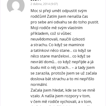
2 dubna, 2014 (9:07)
Moc si přeji umět odpustit svým
rodičům! Zatím jsem nenašla čas
pro sebe ani odvahu se do toho pustit.
Moji rodiče mě svým vlastním
příkladem, což si vůbec
neuvědomovali, naučili úzkosti
a strachu. Co když se mamince
a tatínkovi něco stane… co když se
něco stane manželovi… co když se
nevrátí domů… co když nepřijde a já
budu mít o něj strach… – a tady jsem
se zarazila, protože jsem se už začala
doslova bát strachu a to mi nepřišlo
normální.
Začala jsem hledat, kde se to ve mně
vzalo. A našla jsem rozpory v tom,
v čem mě rodiče vychovali, a v tom,