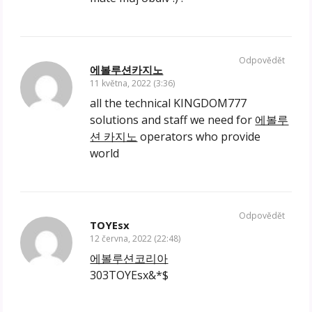
Odpovědět
에볼루션카지노
11 května, 2022 (3:36)
all the technical KINGDOM777
solutions and staff we need for
에볼루
션 카지노
operators who provide
world
Odpovědět
TOYEsx
12 června, 2022 (22:48)
에볼루션코리아
303TOYEsx&*$