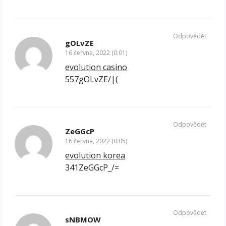
Odpovědět
gOLvZE
16 června, 2022 (0:01)
evolution casino
557gOLvZE/|(
Odpovědět
ZeGGcP
16 června, 2022 (0:05)
evolution korea
341ZeGGcP_/=
Odpovědět
sNBMOW