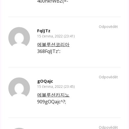
400nkfWBZ(=-
Odpovědět
FqlJTz
15 června, 2022 (23:41)
에볼루션코리아
368FqlJTz‘::
Odpovědět
gOQajc
15 června, 2022 (23:45)
에볼루션카지노
909gOQajc^?;
Odpovědět