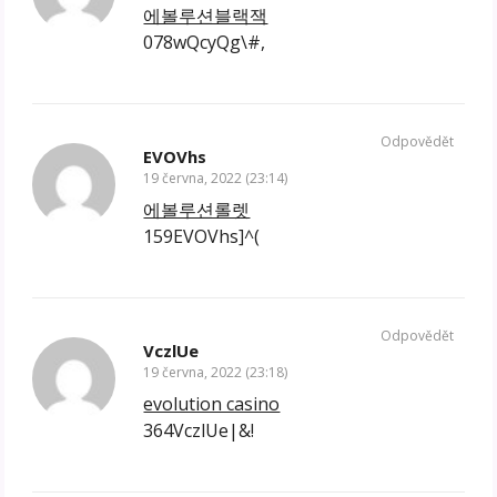
에볼루션블랙잭
078wQcyQg\#,
Odpovědět
EVOVhs
19 června, 2022 (23:14)
에볼루션롤렛
159EVOVhs]^(
Odpovědět
VczlUe
19 června, 2022 (23:18)
evolution casino
364VczlUe|&!