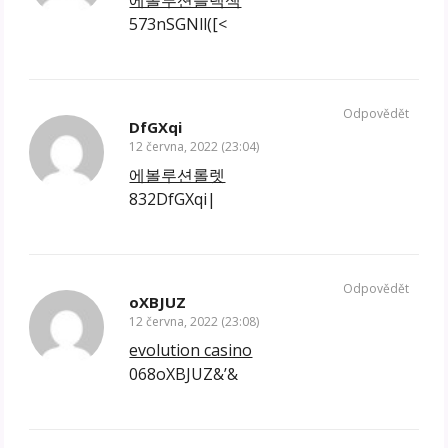
573nSGNll([<
Odpovědět
DfGXqi
12 června, 2022 (23:04)
에볼루션롤렛
832DfGXqi|
Odpovědět
oXBJUZ
12 června, 2022 (23:08)
evolution casino
068oXBJUZ&’&