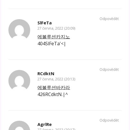
Odpovědět
SlFeTa
27 června, 2022 (20:09)
에볼루션카지노
404SlFeTa'<|
Odpovědět
RCdktN
27 června, 2022 (20:13)
에볼루션바카라
426RCdktN.|^
Odpovědět
AgrlRe
27 června, 2022 (20:17)