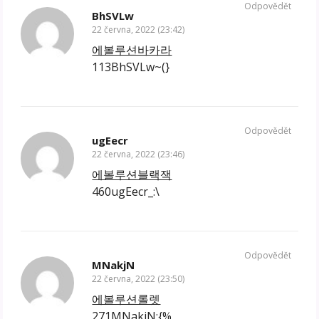
Odpovědět
BhSVLw
22 června, 2022 (23:42)
에볼루션바카라
113BhSVLw~(}
Odpovědět
ugEecr
22 června, 2022 (23:46)
에볼루션블랙잭
460ugEecr_:\
Odpovědět
MNakjN
22 června, 2022 (23:50)
에볼루션롤렛
271MNakjN;{%