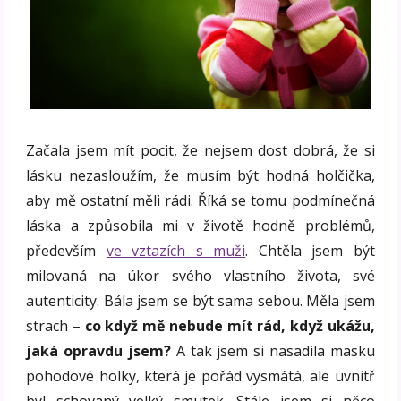
Začala jsem mít pocit, že nejsem dost dobrá, že si
lásku nezasloužím, že musím být hodná holčička,
aby mě ostatní měli rádi. Říká se tomu podmínečná
láska a způsobila mi v životě hodně problémů,
především
ve vztazích s muži
. Chtěla jsem být
milovaná na úkor svého vlastního života, své
autenticity. Bála jsem se být sama sebou. Měla jsem
strach –
co když mě nebude mít rád, když ukážu,
jaká opravdu jsem?
A tak jsem si nasadila masku
pohodové holky, která je pořád vysmátá, ale uvnitř