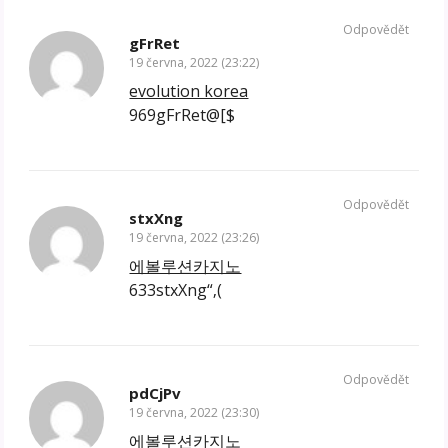
Odpovědět
gFrRet
19 června, 2022 (23:22)
evolution korea
969gFrRet@[$
Odpovědět
stxXng
19 června, 2022 (23:26)
에볼루션카지노
633stxXng“‚(
Odpovědět
pdCjPv
19 června, 2022 (23:30)
에볼루션카지노