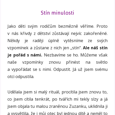
Stín minulosti
Jako děti svým rodičům bezmězně věříme. Proto
v nás křivdy z dětství zůstávají nejvíc zakořeněné.
Někdy je raději úplně vytěsníme ze svých
vzpomínek a zůstane z nich jen „stín“.
Ale náš stín
je pořád s námi.
Nezbavíme se ho. Můžeme však
naše vzpomínky znovu přinést na světlo
a vypořádat se s nimi. Odpustit. Já už jsem svému
otci odpustila.
Udělala jsem si malý rituál, procítila jsem znovu to,
co jsem cítila tenkrát, po tvářích mi tekly slzy a já
jsem objala tu malou zraněnou Zuzanku, uklidnila ji
a vysvětlila, že i můj otec byl jednou dítě a neměl to