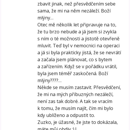
zbavit jinak, než přesvědčením sebe
sama, že mi na něm nezáleží. Boží
mlýny…
Otec mě několik let připravuje na to,
že tu brzo nebude a já jsem si zvykla
s ním o té možnosti a jistotě otevřeně
mluvit. Teď byl v nemocnici na operaci
a já si byla prakticky jistá, že se nevrátí
a začala jsem plánovat, co s bytem
a zařízením. Když se v pořádku vrátil,
byla jsem téměř zaskočená. Boží
mlýny????…
Někde se musím zastavit. Přesvědčení,
že mi na mých příbuzných nezáleží,
není zas tak dobré. A tak se vracím
k tomu, že musím najít, čím mi bylo
kdy ublíženo a odpustit to.
Zuzko, je úžasné, že jste to dokázala,
máte můj obdiv :) !