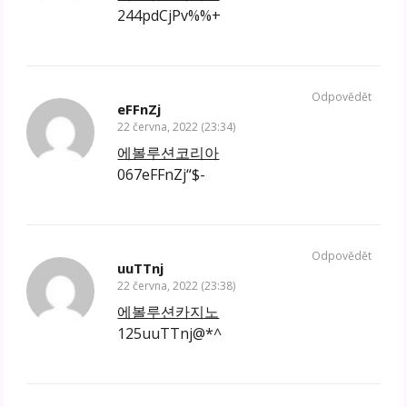
244pdCjPv%%+
Odpovědět
eFFnZj
22 června, 2022 (23:34)
에볼루션코리아
067eFFnZj“$-
Odpovědět
uuTTnj
22 června, 2022 (23:38)
에볼루션카지노
125uuTTnj@*^