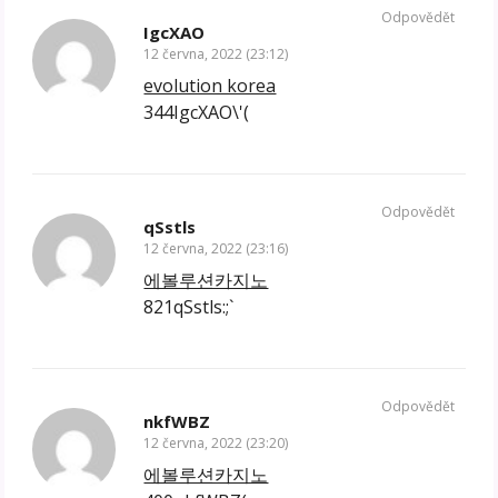
Odpovědět
IgcXAO
12 června, 2022 (23:12)
evolution korea
344IgcXAO\'(
Odpovědět
qSstls
12 června, 2022 (23:16)
에볼루션카지노
821qSstls:;`
Odpovědět
nkfWBZ
12 června, 2022 (23:20)
에볼루션카지노