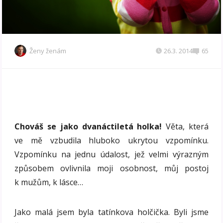
Ženy ženám
26.3. 2014
65
Chováš se jako dvanáctiletá holka!
Věta, která
ve mě vzbudila hluboko ukrytou vzpomínku.
Vzpomínku na jednu údalost, jež velmi výrazným
způsobem ovlivnila moji osobnost, můj postoj
k mužům, k lásce…
Jako malá jsem byla tatínkova holčička. Byli jsme