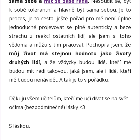
sama sebe a
mít se zase ráda
.
Nesoudit se, být
k sobě tolerantní a hlavně být sama sebou. Je to
proces, je to cesta, ještě pořád pro mě není úplně
jednoduché projevovat se plně autenticky a beze
strachu z reakcí ostatních lidí, ale jsem si toho
vědoma a můžu s tím pracovat. Pochopila jsem,
že
můj život má stejnou hodnotu jako životy
druhých lidí
, a že vždycky budou lidé, kteří mě
budou mít rádi takovou, jaká jsem, ale i lidé, kteří
mě budou nenávidět. A tak je to v pořádku.
Děkuju všem učitelům, kteří mě učí dívat se na svět
očima (bezpodmínečné) lásky <3
S láskou,