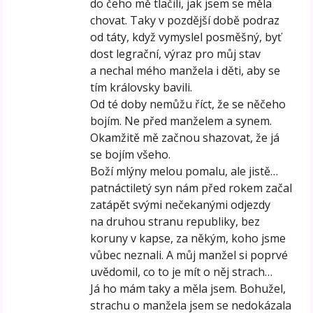
do čeho mě tlačili, jak jsem se měla
chovat. Taky v pozdější době podraz
od táty, když vymyslel posměšný, byť
dost legrační, výraz pro můj stav
a nechal mého manžela i děti, aby se
tím královsky bavili.
Od té doby nemůžu říct, že se něčeho
bojím. Ne před manželem a synem.
Okamžitě mě začnou shazovat, že já
se bojím všeho.
Boží mlýny melou pomalu, ale jistě…
patnáctiletý syn nám před rokem začal
zatápět svými nečekanými odjezdy
na druhou stranu republiky, bez
koruny v kapse, za někým, koho jsme
vůbec neznali. A můj manžel si poprvé
uvědomil, co to je mít o něj strach…
Já ho mám taky a měla jsem. Bohužel,
strachu o manžela jsem se nedokázala