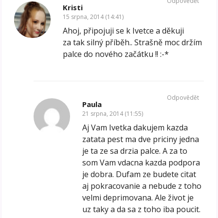
Odpovědět
Kristi
15 srpna, 2014 (14:41)
Ahoj, připojuji se k Ivetce a děkuji
za tak silný příběh.. Strašně moc držím
palce do nového začátku !! :-*
Odpovědět
Paula
21 srpna, 2014 (11:55)
Aj Vam Ivetka dakujem kazda
zatata pest ma dve priciny jedna
je ta ze sa drzia palce. A za to
som Vam vdacna kazda podpora
je dobra. Dufam ze budete citat
aj pokracovanie a nebude z toho
velmi deprimovana. Ale život je
uz taky a da sa z toho iba poucit.