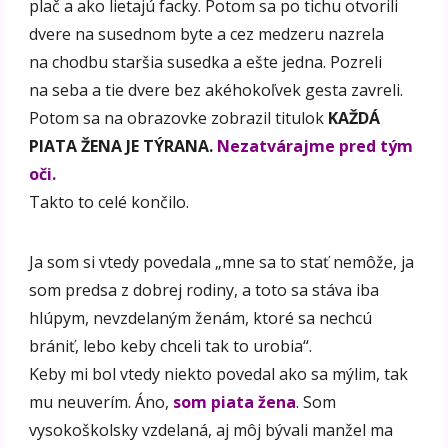
plač a ako lietajú facky. Potom sa po tichu otvorili
dvere na susednom byte a cez medzeru nazrela
na chodbu staršia susedka a ešte jedna. Pozreli
na seba a tie dvere bez akéhokoľvek gesta zavreli.
Potom sa na obrazovke zobrazil titulok
KAŽDÁ
PIATA ŽENA JE TÝRANA.
Nezatvárajme pred tým
oči.
Takto to celé končilo.
Ja som si vtedy povedala „mne sa to stať nemôže, ja
som predsa z dobrej rodiny, a toto sa stáva iba
hlúpym, nevzdelaným ženám, ktoré sa nechcú
brániť, lebo keby chceli tak to urobia“.
Keby mi bol vtedy niekto povedal ako sa mýlim, tak
mu neuverím. Áno,
som piata žena
. Som
vysokoškolsky vzdelaná, aj môj bývali manžel ma