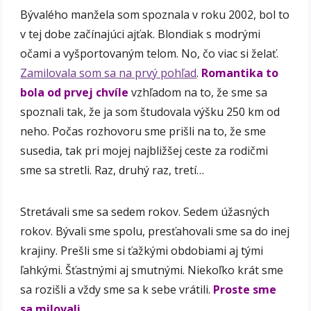
Bývalého manžela som spoznala v roku 2002, bol to
v tej dobe začínajúci ajťak. Blondiak s modrými
očami a vyšportovaným telom. No, čo viac si želať.
Zamilovala som sa na prvý pohľad
.
Romantika to
bola od prvej chvíle
vzhľadom na to, že sme sa
spoznali tak, že ja som študovala výšku 250 km od
neho. Počas rozhovoru sme prišli na to, že sme
susedia, tak pri mojej najbližšej ceste za rodičmi
sme sa stretli. Raz, druhý raz, tretí…
Stretávali sme sa sedem rokov. Sedem úžasných
rokov. Bývali sme spolu, presťahovali sme sa do inej
krajiny. Prešli sme si ťažkými obdobiami aj tými
ľahkými. Šťastnými aj smutnými. Niekoľko krát sme
sa rozišli a vždy sme sa k sebe vrátili.
Proste sme
sa milovali
.