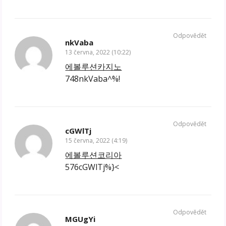
Odpovědět
nkVaba
13 června, 2022 (10:22)
에볼루션카지노
748nkVaba^%!
Odpovědět
cGWlTj
15 června, 2022 (4:19)
에볼루션코리아
576cGWlTj%}<
Odpovědět
MGUgYi