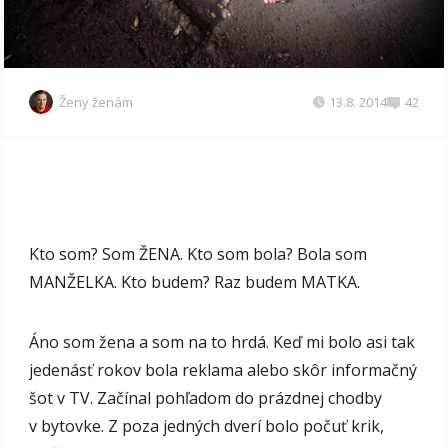
Ženy ženám
13.8. 2014
42
Kto som? Som ŽENA. Kto som bola? Bola som
MANŽELKA. Kto budem? Raz budem MATKA.
Áno som žena a som na to hrdá. Keď mi bolo asi tak
jedenásť rokov bola reklama alebo skôr informačný
šot v TV. Začínal pohľadom do prázdnej chodby
v bytovke. Z poza jedných dverí bolo počuť krik,