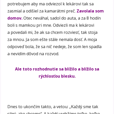
potrebujem aby ma odviezol k lekárovi tak sa
zasmial a odišiel za kamarátmi preč.
Zavolala som
domov.
Otec neváhal, sadol do auta, a za 8 hodín
boli s mamkou pri mne. Odviezli ma k lekárovi
a povedali mi, že ak sa chcem rozviesť, tak stoja
za mnou. Ja som ešte stále nemala dosť. A moja
odpoveď bola, že sa nič nedeje, že som len spadla
a nevidím dôvod na rozvod.
Ale toto rozhodnutie sa blížilo a blížilo sa
rýchlosťou blesku.
Dnes to ukončím takto, a vetou: „Každý sme tak
silný, ako chceme“. A každý vydržíme toľko, koľko