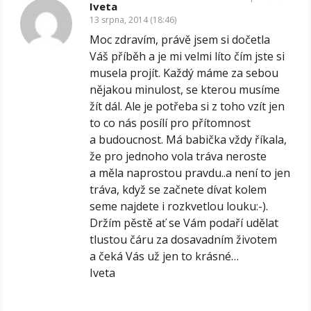
Iveta
13 srpna, 2014 (18:46)
Moc zdravím, právě jsem si dočetla
Váš příběh a je mi velmi líto čím jste si
musela projít. Každý máme za sebou
nějakou minulost, se kterou musíme
žít dál. Ale je potřeba si z toho vzít jen
to co nás posílí pro přítomnost
a budoucnost. Má babička vždy říkala,
že pro jednoho vola tráva neroste
a měla naprostou pravdu..a není to jen
tráva, když se začnete dívat kolem
seme najdete i rozkvetlou louku:-).
Držím pěstě ať se Vám podaří udělat
tlustou čáru za dosavadním životem
a čeká Vás už jen to krásné…
Iveta