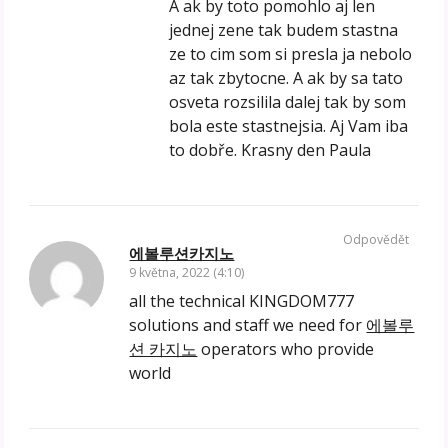
A ak by toto pomohlo aj len
jednej zene tak budem stastna
ze to cim som si presla ja nebolo
az tak zbytocne. A ak by sa tato
osveta rozsilila dalej tak by som
bola este stastnejsia. Aj Vam iba
to dobře. Krasny den Paula
Odpovědět
에볼루션카지노
9 května, 2022 (4:10)
all the technical KINGDOM777
solutions and staff we need for
에볼루
션 카지노
operators who provide
world