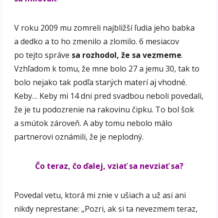
V roku 2009 mu zomreli najbližší ľudia jeho babka
a dedko a to ho zmenilo a zlomilo. 6 mesiacov
po tejto správe
sa rozhodol, že sa vezmeme
.
Vzhľadom k tomu, že mne bolo 27 a jemu 30, tak to
bolo nejako tak podľa starých materí aj vhodné.
Keby… Keby mi 14 dni pred svadbou neboli povedali,
že je tu podozrenie na rakovinu čipku. To bol šok
a smútok zároveň. A aby tomu nebolo málo
partnerovi oznámili, že je neplodný.
Čo teraz, čo ďalej, vziať sa nevziať sa?
Povedal vetu, ktorá mi znie v ušiach a už asi ani
nikdy neprestane: „Pozri, ak si ta nevezmem teraz,