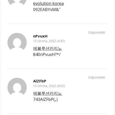
evolution korea
092EABYsM&’`
Odpovědět
nPvuxH
15 června, 2022 (4:47)
에볼루션카지노
840nPvuxH?*/
Odpovědět
AlZFbP
15 června, 2022 (4:52)
에볼루션카지노
743AlZFbP(„)