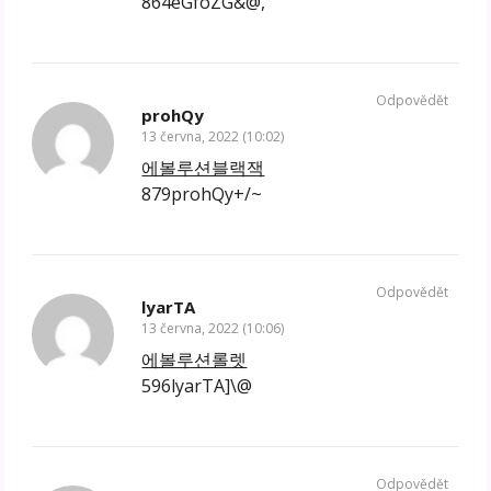
864eGfoZG&@,
Odpovědět
prohQy
13 června, 2022 (10:02)
에볼루션블랙잭
879prohQy+/~
Odpovědět
lyarTA
13 června, 2022 (10:06)
에볼루션롤렛
596lyarTA]\@
Odpovědět