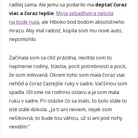
radšej sama. Ale jemu sa podarilo ma
deptať čoraz
viac a čoraz lepšie
.
Moja sebadôvera nebola
na bode nula
, ale hlboko bod bodom absolútneho
mrazu. Aby mal radosť, kúpila som mu nové auto,
nepomohlo.
Začínala som sa cítiť prázdna, necítila som to
naplnenie rodiny, šťastia, pocit potrebnosti a pocit,
že som milovaná. Okrem toho som mala čoraz viac
nehôd a čoraz častejšie ruky v sadre. Väčšinou som
spadla. Išli sme na rodinnú oslavu a ja som mala
ruku v sadre. Pri otázke čo sa stalo, to bolo stále to
isté stále dokola: „Ja ti ani neviem, nejak som
nešikovná, to bude tou váhou, už si ani pod nohy
nevidím.“