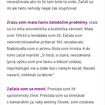
neuvažovala ako to že tam bola ta voda. Začali sa
mi ale tieto nehody nejak tak stupňovať.
Zrazu som mala často žalúdočné problémy
, stala
sa zo mňa anorektička a bulimička zároveň. Mala
som 104 kíl a nevládala som žiť. Začala som
nekontrolovateľne priberať. Nič nezaberalo.
Nadobudla som si astmu. Bola som troska. A do
toho začal manžel: „Si tlstá, si stará, nevzdelaná
(prvý výšku som pre lásku a blbosť vzdala),
nepriťahuješ ma a stále iba s niekým kecáš. Nevieš
navariť, obliekaš sa desne.“
Začala som sa meniť.
Prestala som žiť
spoločenský život. Prestala som sa stretávať
s kamarátmi. Ja, taký aktívny človek, som ostávala