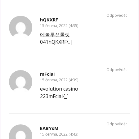
Odpovědět
hQKXRF
15 června, 2022 (4:35)
에볼루션롤렛
041hQKXRF\,|
Odpovědět
mFciaI
15 června, 2022 (4:39)
evolution casino
223mFciaI{_`
Odpovědět
EABYsM
15 června, 2022 (4:43)