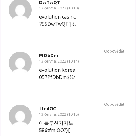
DwTwQT
13 června, 2022 (10:10)
evolution casino
755DwTwQT’|&
Odpovědět
PfDbDm
13 června, 2022 (10:14)
evolution korea
057PfDbDm$%/
Odpovědět
tfmIOO
13 června, 2022 (10:18)
에볼루션카지노
586tfmIOO?}[