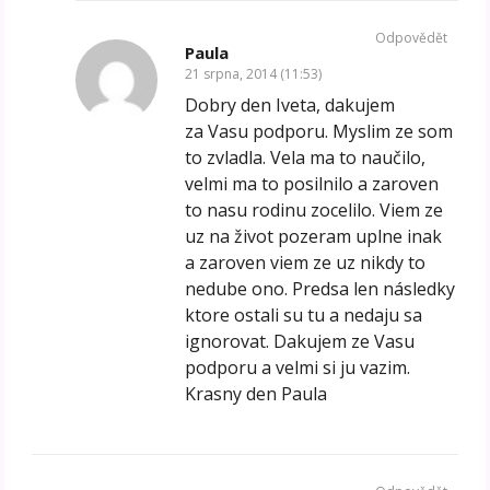
Odpovědět
Paula
21 srpna, 2014 (11:53)
Dobry den Iveta, dakujem
za Vasu podporu. Myslim ze som
to zvladla. Vela ma to naučilo,
velmi ma to posilnilo a zaroven
to nasu rodinu zocelilo. Viem ze
uz na život pozeram uplne inak
a zaroven viem ze uz nikdy to
nedube ono. Predsa len následky
ktore ostali su tu a nedaju sa
ignorovat. Dakujem ze Vasu
podporu a velmi si ju vazim.
Krasny den Paula