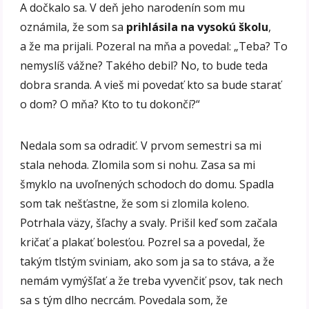
A dočkalo sa. V deň jeho narodenín som mu
oznámila, že som sa
prihlásila na vysokú školu
,
a že ma prijali. Pozeral na mňa a povedal: „Teba? To
nemyslíš vážne? Takého debil? No, to bude teda
dobra sranda. A vieš mi povedať kto sa bude starať
o dom? O mňa? Kto to tu dokončí?“
Nedala som sa odradiť. V prvom semestri sa mi
stala nehoda. Zlomila som si nohu. Zasa sa mi
šmyklo na uvoľnených schodoch do domu. Spadla
som tak nešťastne, že som si zlomila koleno.
Potrhala väzy, šľachy a svaly. Prišil keď som začala
kričať a plakať bolesťou. Pozrel sa a povedal, že
takým tlstým sviniam, ako som ja sa to stáva, a že
nemám vymýšľať a že treba vyvenčiť psov, tak nech
sa s tým dlho necrcám. Povedala som, že