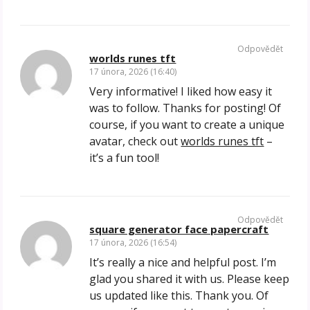
Odpovědět
worlds runes tft
17 února, 2026 (16:40)
Very informative! I liked how easy it
was to follow. Thanks for posting! Of
course, if you want to create a unique
avatar, check out
worlds runes tft
–
it’s a fun tool!
Odpovědět
square generator face papercraft
17 února, 2026 (16:54)
It’s really a nice and helpful post. I’m
glad you shared it with us. Please keep
us updated like this. Thank you. Of