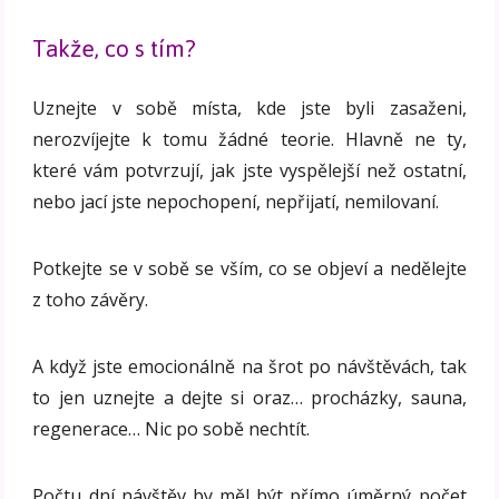
Takže, co s tím?
Uznejte v sobě místa, kde jste byli zasaženi,
nerozvíjejte k tomu žádné teorie. Hlavně ne ty,
které vám potvrzují, jak jste vyspělejší než ostatní,
nebo jací jste nepochopení, nepřijatí, nemilovaní.
Potkejte se v sobě se vším, co se objeví a nedělejte
z toho závěry.
A když jste emocionálně na šrot po návštěvách, tak
to jen uznejte a dejte si oraz… procházky, sauna,
regenerace… Nic po sobě nechtít.
Počtu dní návštěv by měl být přímo úměrný počet