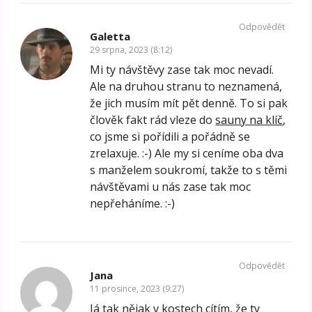
Odpovědět
Galetta
29 srpna, 2023 (8:12)
Mi ty návštěvy zase tak moc nevadí.
Ale na druhou stranu to neznamená,
že jich musím mít pět denně. To si pak
člověk fakt rád vleze do
sauny na klíč
,
co jsme si pořídili a pořádně se
zrelaxuje. :-) Ale my si ceníme oba dva
s manželem soukromí, takže to s těmi
návštěvami u nás zase tak moc
nepřeháníme. :-)
Odpovědět
Jana
11 prosince, 2023 (9:27)
Já tak nějak v kostech cítím, že ty