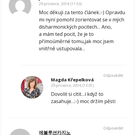
29 prosince, 2016 (11:53)
Moc děkuji za tento článek.:-) Opravdu
mi nyní pomohl zorientovat se v mých
disharmonických pocitech… Ano,
a mám teď pocit, že je to
přímoúměrné tomu,jak moc jsem
vnitřně ustupovala…
Odpovědět
Magda Křepelková
29 prosince, 2016 (13:01)
Dovolit si cítit…i když to
zasahuje…:-) moc držím pěsti
Odpovědět
에볼루션카지노