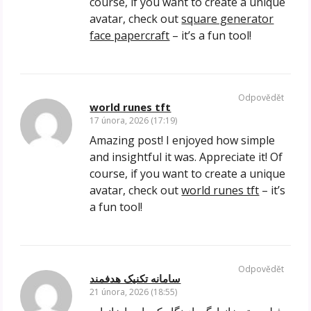
course, if you want to create a unique
avatar, check out
square generator
face papercraft
– it’s a fun tool!
Odpovědět
world runes tft
17 února, 2026 (17:19)
Amazing post! I enjoyed how simple
and insightful it was. Appreciate it! Of
course, if you want to create a unique
avatar, check out
world runes tft
– it’s
a fun tool!
Odpovědět
سامانه تکنیک هدفمند
21 února, 2026 (18:55)