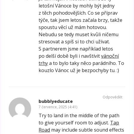
letošní Vánoce by mohly být jedny
z těch pohodovějších. Co se příprav
týče, tak jsem letos začala brzy, takže
spoustu věcí už mám hotovou.
Nebudu se tedy muset kvůli ničemu
stresovat a spíš si to chci užívat.
S partnerem jsme například letos
po delší době byli i navštívit
vánoční
trhy
a to bylo taky něco parádního. To
kouzlo Vánoc už je bezpochyby tu. :)
Odpovědět
bubblyeducate
7 července, 2025 (4:41)
Try to land in the middle of the path
to give yourself room to adjust.
Tap
Road
may include subtle sound effects