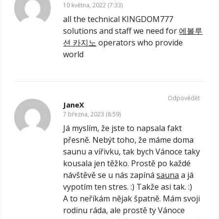
10 května, 2022 (7:33)
all the technical KINGDOM777
solutions and staff we need for
에볼루
션 카지노
operators who provide
world
Odpovědět
JaneX
7 března, 2023 (8:59)
Já myslím, že jste to napsala fakt
přesně. Nebýt toho, že máme doma
saunu a vířivku, tak bych Vánoce taky
kousala jen těžko. Prostě po každé
návštěvě se u nás zapíná
sauna
a já
vypotím ten stres. :) Takže asi tak. :)
A to neříkám nějak špatně. Mám svoji
rodinu ráda, ale prostě ty Vánoce