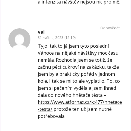
a intenzita návštěv nejsou nic pro mě.
Odpovědět
Val
31 května, 2023 (15:19)
Tyjo, tak to já jsem tyto poslední
Vánoce na nějaké návštěvy moc času
neměla. Rozhodla jsem se totiž, že
začnu péct cukroví na zakázku, takže
jsem byla prakticky pořád v jednom
kole. I tak se mi to ale vyplatilo. To, co
jsem si pečením vydělala jsem ihned
dala do nového hnětače těsta –
https://www.atfornax.cz/k:477/hnetace
-testa/
protože ten už jsem nutně
potřebovala.