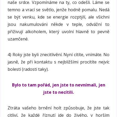
naše srdce. Vzpomínáme na ty, co odešli. Láme se
temno a vrací se světlo, jenže hodně pomalu. Nedá
se být venku, kde se energie rozptýlí, ale všichni
jsou nakumulováni někde v teple, odvážní to
přiživují alkoholem, který uvolní hlavně to pevně
uzamčené.
4) Roky jste byli znecitlivění. Nyní cítíte, vnímáte. No
jasně, že při kontaktu s nejbližšími procítíte nejvíc
bolesti (radosti taky).
Bylo to tam pořád, jen jste to nevnímali, jen
jste to necítili.
Ztráta vašeho brnění holt způsobuje, že jste tak
citliví, že každé říznutí jde do živého, v horším