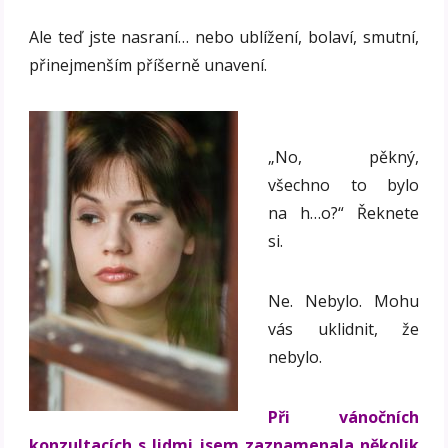
Ale teď jste nasraní… nebo ublížení, bolaví, smutní,
přinejmenším příšerně unavení.
„No, pěkný,
všechno to bylo
na h…o?“ Řeknete
si.
Ne. Nebylo. Mohu
vás uklidnit, že
nebylo.
Při vánočních
konzultacích s lidmi jsem zaznamenala několik