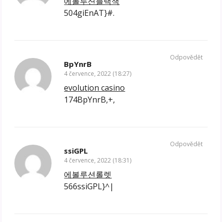
에볼루션블랙잭
504giEnAT}#.
Odpovědět
BpYnrB
4 července, 2022 (18:27)
evolution casino
174BpYnrB,+,
Odpovědět
ssiGPL
4 července, 2022 (18:31)
에볼루션롤렛
566ssiGPL}^|