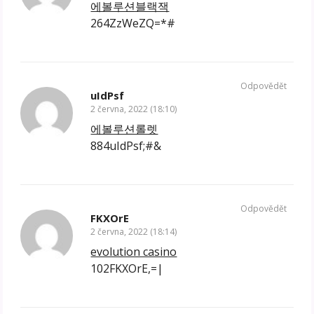
에볼루션블랙잭
264ZzWeZQ=*#
Odpovědět
uIdPsf
2 června, 2022 (18:10)
에볼루션롤렛
884uIdPsf;#&
Odpovědět
FKXOrE
2 června, 2022 (18:14)
evolution casino
102FKXOrE,=|