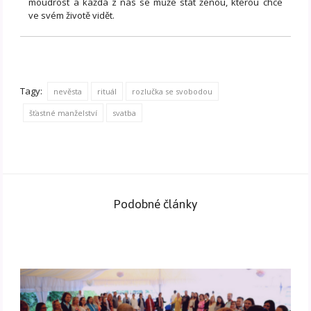
moudrost a každá z nás se může stát ženou, kterou chce
ve svém životě vidět.
Tagy:
nevěsta
rituál
rozlučka se svobodou
šťastné manželství
svatba
Podobné články