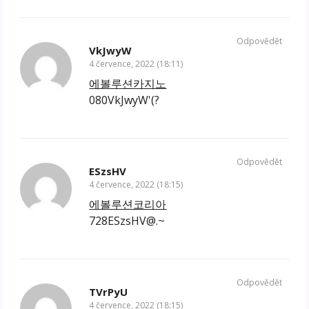
Odpovědět
VkJwyW
4 července, 2022 (18:11)
에볼루션카지노
080VkJwyW'(?
Odpovědět
ESzsHV
4 července, 2022 (18:15)
에볼루션코리아
728ESzsHV@.~
Odpovědět
TVrPyU
4 července, 2022 (18:15)