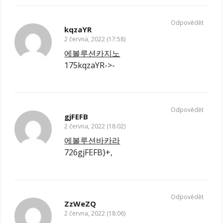
Odpovědět
kqzaYR
2 června, 2022 (17:58)
에볼루션카지노
175kqzaYR->-
Odpovědět
gjFEFB
2 června, 2022 (18:02)
에볼루션바카라
726gjFEFB}+,
Odpovědět
ZzWeZQ
2 června, 2022 (18:06)