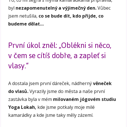
To, co mi ségra s mýma kamarádkama připravila,
byl
nezapomenutelný a výjimečný den.
Vůbec
jsem netušila,
co se bude dít, kdo přijde, co
budeme dělat…
První úkol zněl: „Oblékni si něco,
v čem se cítíš dobře, a zapleť si
vlasy.“
A dostala jsem první dáreček, nádherný
věneček
do vlasů.
Vyrazily jsme do města a naše první
zastávka byla v mém
milovaném jógovém studiu
Yoga Lokah,
kde jsme potkaly moje milé
kamarádky a kde jsme taky měly zázemí.