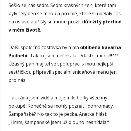
Sešlo se nás sedm. Sedm krásných žen, které tam
byly celý den se mnou a pro mě, které si udělaly čas
na oslavu a přišly se mnou prožít
důležitý přechod
v mém životě.
Další společná zastávka byla má
oblíbená kavárna
Podnebí.
Tak to jsem nečekala… Vlastní menu!!!???
Úžasný pan majitel ve spolupráci s mou nejlepší
sestřičkou připravil speciální snídaňové menu jen
pro nás.
Tak ráda jsem viděla moje milé holky všechny
pokupě. Konečně se mohly poznat i dohromady.
Šampaňské? No tak to je pecka. Anetka hlásí:
„Hmm, šampaňské jsem už dlouho nesnídala.“