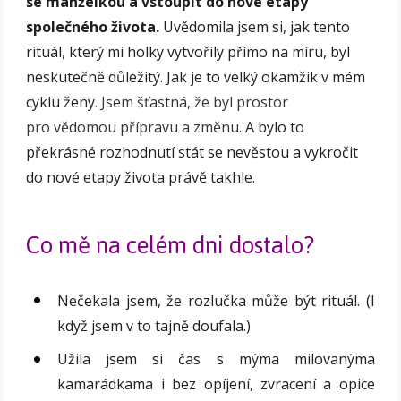
se manželkou a vstoupit do nové etapy
společného života.
Uvědomila jsem si, jak tento
rituál, který mi holky vytvořily přímo na míru, byl
neskutečně důležitý. Jak je to velký okamžik v mém
cyklu ženy
. Jsem šťastná, že byl prostor
pro vědomou přípravu a změnu.
A bylo to
překrásné rozhodnutí stát se nevěstou a vykročit
do nové etapy života právě takhle.
Co mě na celém dni dostalo?
Nečekala jsem, že rozlučka může být rituál. (I
když jsem v to tajně doufala.)
Užila jsem si čas s mýma milovanýma
kamarádkama i bez opíjení, zvracení a opice