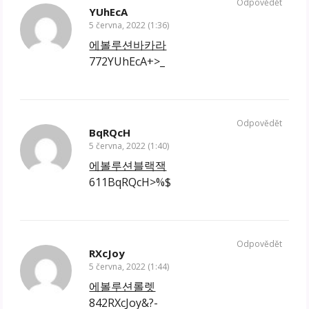
Odpovědět
YUhEcA
5 června, 2022 (1:36)
에볼루션바카라
772YUhEcA+>_
Odpovědět
BqRQcH
5 června, 2022 (1:40)
에볼루션블랙잭
611BqRQcH>%$
Odpovědět
RXcJoy
5 června, 2022 (1:44)
에볼루션롤렛
842RXcJoy&?-