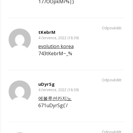
177OOpkMr%|}
Odpovědět
tKebrM
4 července, 2022 (18:39)
evolution korea
743tKebrM~_%
Odpovědět
uDyrSg
4 července, 2022 (18:39)
에볼루션카지노
671uDyrSg{`/
Odpovědět