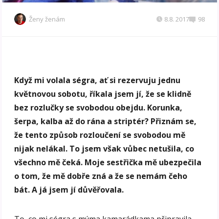
Ženy ženám
8.8. 2017
98
Když mi volala ségra, ať si rezervuju jednu
květnovou sobotu, říkala jsem jí, že se klidně
bez rozlučky se svobodou obejdu. Korunka,
šerpa, kalba až do rána a striptér? Přiznám se,
že tento způsob rozloučení se svobodou mě
nijak nelákal. To jsem však vůbec netušila, co
všechno mě čeká. Moje sestřička mě ubezpečila
o tom, že mě dobře zná a že se nemám čeho
bát. A já jsem jí důvěřovala.