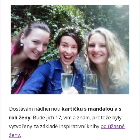
Dostávám nádhernou
kartičku s mandalou a s
rolí ženy.
Bude jich 17, vím a znám, protože byly
vytvořeny za základ
ě inspirativní knihy
od úžasné
ženy.