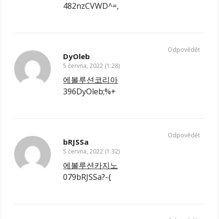
482nzCVWD^=,
Odpovědět
DyOleb
5 června, 2022 (1:28)
에볼루션코리아
396DyOleb;%+
Odpovědět
bRJSSa
5 června, 2022 (1:32)
에볼루션카지노
079bRJSSa?-{