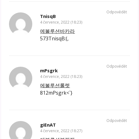
Odpovědět
TnisqB
4 července, 2022 (18:23)
에볼루션바카라
573TnisqB:(,
Odpovědět
mPsgrk
4 července, 2022 (18:23)
에볼루션롤렛
812mPsgrk<`}
Odpovědět
giEnAT
4 července, 2022 (18:27)