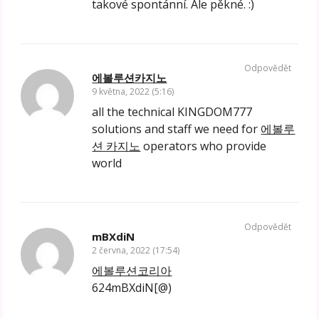
takové spontánní. Ale pěkné. :)
Odpovědět
에볼루션카지노
9 května, 2022 (5:16)
all the technical KINGDOM777
solutions and staff we need for
에볼루
션 카지노
operators who provide
world
Odpovědět
mBXdiN
2 června, 2022 (17:54)
에볼루션코리아
624mBXdiN[@)