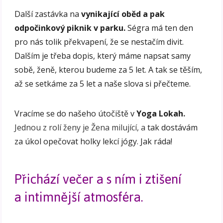
Další zastávka na
vynikající oběd a pak
odpočinkový piknik v parku.
Ségra má ten den
pro nás tolik překvapení, že se nestačím divit.
Dalším je třeba dopis, který máme napsat samy
sobě, ženě, kterou budeme za 5 let. A tak se těším,
až se setkáme za 5 let a naše slova si přečteme.
Vracíme se do našeho útočiště v
Yoga Lokah
.
Jednou z rolí ženy je Žena milující, a
tak dostávám
za úkol opečovat holky lekcí jógy. Jak ráda!
Přichází večer a s ním i ztišení
a intimnější atmosféra.