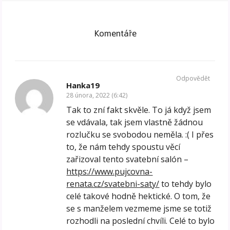
Komentáře
Odpovědět
Hanka19
28 února, 2022 (6:42)
Tak to zní fakt skvěle. To já když jsem
se vdávala, tak jsem vlastně žádnou
rozlučku se svobodou neměla. :( I přes
to, že nám tehdy spoustu věcí
zařizoval tento svatební salón –
https://www.pujcovna-
renata.cz/svatebni-saty/
to tehdy bylo
celé takové hodně hektické. O tom, že
se s manželem vezmeme jsme se totiž
rozhodli na poslední chvíli. Celé to bylo