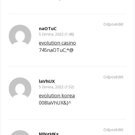
Odpovědět
naOTuC
5 června, 2022 (1:48)
evolution casino
745naOTuC;*@
Odpovědět
laVhUX
5 června, 2022 (1:52)
evolution korea
008laVhUX&}^
Odpovědět
MNgHKx