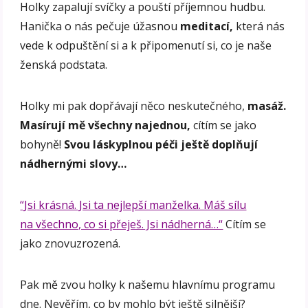
Holky zapalují svíčky a pouští příjemnou hudbu.
Hanička o nás pečuje úžasnou
meditací,
která nás
vede k odpuštění si a k připomenutí si, co je naše
ženská podstata.
Holky mi pak dopřávají něco neskutečného,
masáž.
Masírují mě všechny najednou,
cítím se jako
bohyně!
Svou láskyplnou péči ještě doplňují
nádhernými slovy…
“Jsi krásná. Jsi ta nejlepší manželka. Máš sílu
na všechno, co si přeješ. Jsi nádherná…“
Cítím se
jako znovuzrozená.
Pak mě zvou holky k našemu hlavnímu programu
dne. Nevěřím, co by mohlo být ještě silnější?