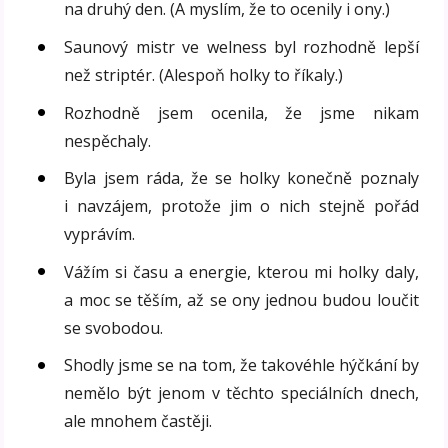
na druhý den. (A myslím, že to ocenily i ony.)
Saunový mistr ve welness byl rozhodně lepší
než striptér. (Alespoň holky to říkaly.)
Rozhodně jsem ocenila, že jsme nikam
nespěchaly.
Byla jsem ráda, že se holky konečně poznaly
i navzájem, protože jim o nich stejně pořád
vyprávím.
Vážím si času a energie, kterou mi holky daly,
a moc se těším, až se ony jednou budou loučit
se svobodou.
Shodly jsme se na tom, že takovéhle hýčkání by
nemělo být jenom v těchto speciálních dnech,
ale mnohem častěji.