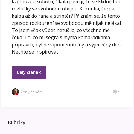
květnovou sobotu, říkala jsem jí, že se klidně bez
rozlučky se svobodou obejdu. Korunka, šerpa,
kalba až do rána a striptér? Přiznám se, že tento
způsob rozloučení se svobodou mě nijak nelákal.
To jsem však vůbec netušila, co všechno mě
čeká. To, co mi ségra s mýma kamarádkama
připravila, byl nezapomenutelný a výjimečný den.
Nechte se inspirovat
Celý článek
Ženy ženám
98
Rubriky