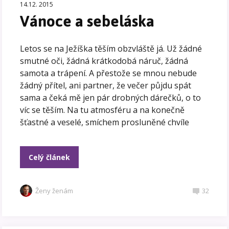
14.12. 2015
Vánoce a sebeláska
Letos se na Ježíška těším obzvláště já. Už žádné
smutné oči, žádná krátkodobá náruč, žádná
samota a trápení. A přestože se mnou nebude
žádný přítel, ani partner, že večer půjdu spát
sama a čeká mě jen pár drobných dárečků, o to
víc se těším. Na tu atmosféru a na konečně
šťastné a veselé, smíchem prosluněné chvíle
Celý článek
Ženy ženám
32