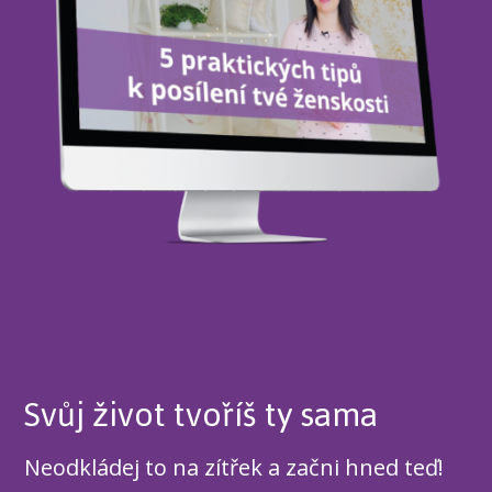
Svůj život tvoříš ty sama
Neodkládej to na zítřek a začni hned teď!