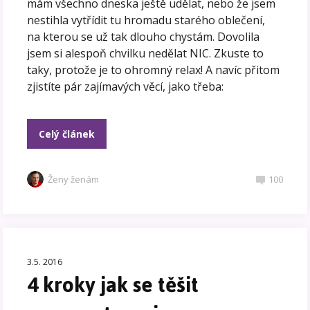
mám všechno dneska ještě udělat, nebo že jsem
nestihla vytřídit tu hromadu starého oblečení,
na kterou se už tak dlouho chystám. Dovolila
jsem si alespoň chvilku nedělat NIC. Zkuste to
taky, protože je to ohromný relax! A navíc přitom
zjistíte pár zajímavých věcí, jako třeba:
Celý článek
Ženy ženám
100
3.5. 2016
4 kroky jak se těšit