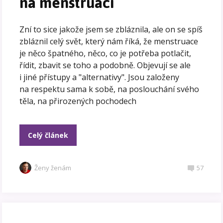
na menstruaci
Zní to sice jakože jsem se zbláznila, ale on se spíš
zbláznil celý svět, který nám říká, že menstruace
je něco špatného, něco, co je potřeba potlačit,
řídit, zbavit se toho a podobně. Objevují se ale
i jiné přístupy a "alternativy". Jsou založeny
na respektu sama k sobě, na poslouchání svého
těla, na přirozených pochodech
Celý článek
Ženy ženám
57