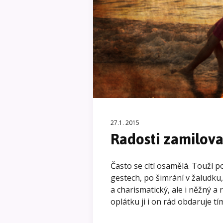
27.1. 2015
Radosti zamilova
Často se cítí osamělá. Touží
gestech, po šimrání v žaludku, 
a charismatický, ale i něžný a
oplátku ji i on rád obdaruje tí