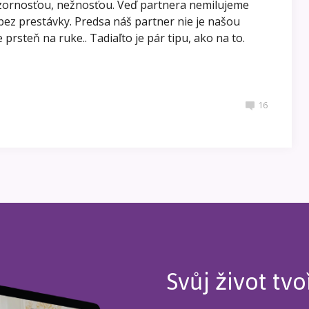
zornosťou, nežnosťou. Veď partnera nemilujeme
 bez prestávky. Predsa náš partner nie je našou
rsteň na ruke.. Tadiaľto je pár tipu, ako na to.
16
Svůj život tvo