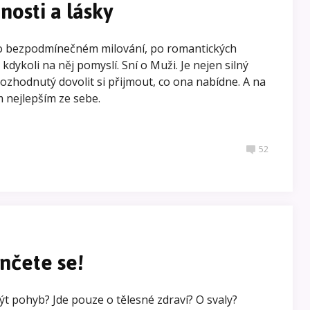
nosti a lásky
 po bezpodmínečném milování, po romantických
kdykoli na něj pomyslí. Sní o Muži. Je nejen silný
 rozhodnutý dovolit si přijmout, co ona nabídne. A na
m nejlepším ze sebe.
52
nčete se!
t pohyb? Jde pouze o tělesné zdraví? O svaly?