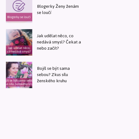
Blogerky Ženy ženám
se loučí
Jak udělat něco, co
nedává smysl? Čekat a
nebo začít?
Bojíš se být sama
sebou? Zkus sílu
ženského kruhu