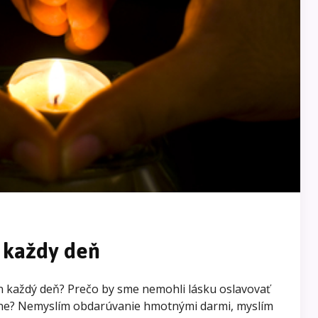
 každy deň
n každý deň? Prečo by sme nemohli lásku oslavovať
sne? Nemyslím obdarúvanie hmotnými darmi, myslím