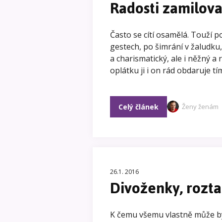
Radosti zamilova
Často se cítí osamělá. Touží
gestech, po šimrání v žaludku, 
a charismatický, ale i něžný a
oplátku ji i on rád obdaruje tí
Celý článek
Ženy ženám
26.1. 2016
Divoženky, rozta
K čemu všemu vlastně může bý