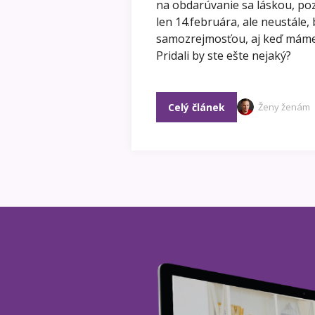
na obdarúvanie sa láskou, po
len 14.februára, ale neustále,
samozrejmosťou, aj keď máme p
Pridali by ste ešte nejaký?
Celý článek
Ženy ženám