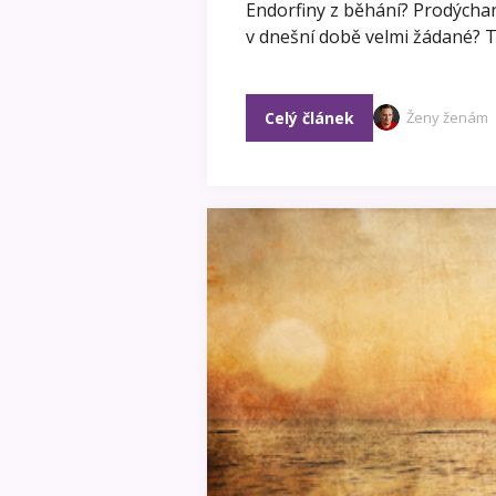
Endorfiny z běhání? Prodýchané
v dnešní době velmi žádané? 
Celý článek
Ženy ženám