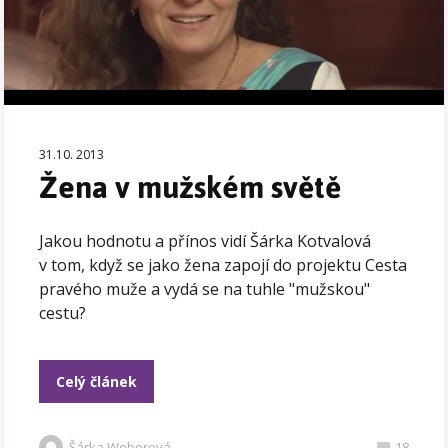
31.10. 2013
Žena v mužském světě
Jakou hodnotu a přínos vidí Šárka Kotvalová
v tom, když se jako žena zapojí do projektu Cesta
pravého muže a vydá se na tuhle "mužskou"
cestu?
Celý článek
Šárka Weberová
18