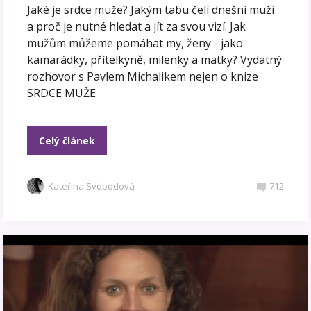
Jaké je srdce muže? Jakým tabu čelí dnešní muži
a proč je nutné hledat a jít za svou vizí. Jak
mužům můžeme pomáhat my, ženy - jako
kamarádky, přítelkyně, milenky a matky? Vydatný
rozhovor s Pavlem Michalikem nejen o knize
SRDCE MUŽE
Celý článek
Kateřina Svobodová
712