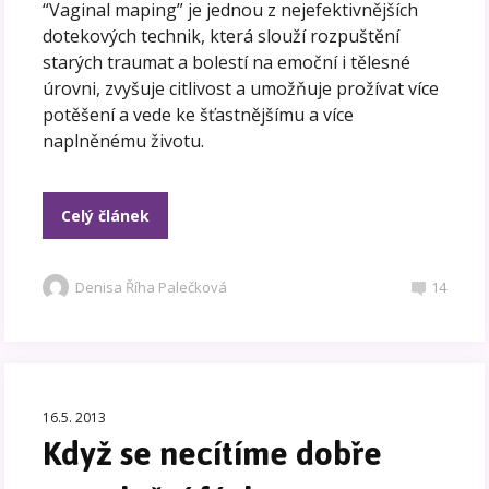
“Vaginal maping” je jednou z nejefektivnějších
dotekových technik, která slouží rozpuštění
starých traumat a bolestí na emoční i tělesné
úrovni, zvyšuje citlivost a umožňuje prožívat více
potěšení a vede ke šťastnějšímu a více
naplněnému životu.
Celý článek
Denisa Říha Palečková
14
16.5. 2013
Když se necítíme dobře