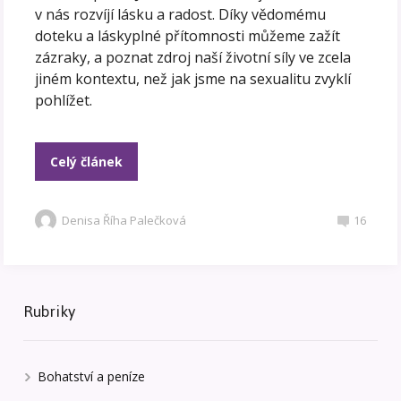
v nás rozvíjí lásku a radost. Díky vědomému
doteku a láskyplné přítomnosti můžeme zažít
zázraky, a poznat zdroj naší životní síly ve zcela
jiném kontextu, než jak jsme na sexualitu zvyklí
pohlížet.
Celý článek
Denisa Říha Palečková
16
Rubriky
Bohatství a peníze