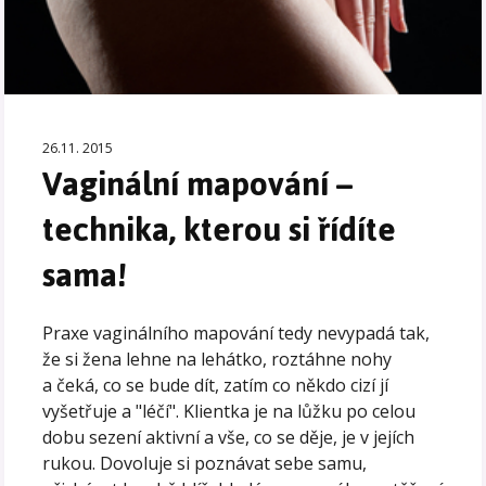
26.11. 2015
Vaginální mapování –
technika, kterou si řídíte
sama!
Praxe vaginálního mapování tedy nevypadá tak,
že si žena lehne na lehátko, roztáhne nohy
a čeká, co se bude dít, zatím co někdo cizí jí
vyšetřuje a "léčí". Klientka je na lůžku po celou
dobu sezení aktivní a vše, co se děje, je v jejích
rukou. Dovoluje si poznávat sebe samu,