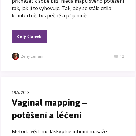
přicházet k sobě blíž, hledá mapu svého potěšení
tak, jak jí to vyhovuje. Tak, aby se stále cítila
komfortně, bezpečně a příjemně
Celý článek
Ženy ženám
12
19.5. 2013
Vaginal mapping –
potěšení a léčení
Metoda vědomé láskyplné intimní masáže