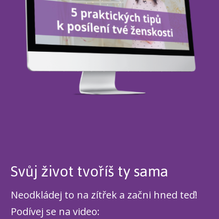
Svůj život tvoříš ty sama
Neodkládej to na zítřek a začni hned teď!
Podívej se na video: