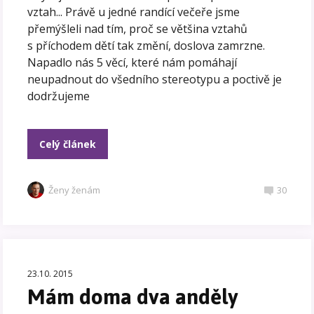
vztah... Právě u jedné randící večeře jsme
přemýšleli nad tím, proč se většina vztahů
s příchodem dětí tak změní, doslova zamrzne.
Napadlo nás 5 věcí, které nám pomáhají
neupadnout do všedního stereotypu a poctivě je
dodržujeme
Celý článek
Ženy ženám
30
23.10. 2015
Mám doma dva anděly