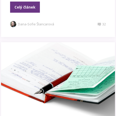
Celý článek
Dana-Sofie Šlancarová
32