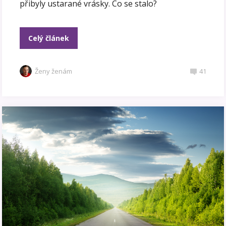
přibyly ustarané vrásky. Co se stalo?
Celý článek
Ženy ženám
41