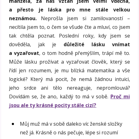
manžela, za náš vztah jsem velmi vděčná,
a přesto je láska pro mne stále velkou
neznámou.
Neprošla jsem si zamilovaností –
necítila jsem to, o čem se všude čte a mluví, co jsem
tak chtěla poznat. Poslední roky, kdy jsem se
dověděla, jak je
důležité lásku vnímat
a vyzařovat
, o tom hodně přemýšlím, trápí mě to.
Může lásku prožívat a vyzařovat člověk, který se
řídí jen rozumem, je mu blízká matematika a vše
logické? Který má pocit, že nemá žádnou intuici,
jeho srdce ani tělo nereaguje, nepromlouvá?
Dovídám se, že ano, každý to má v sobě.
Proč mi
jsou ale ty krásné pocity stále cizí?
Můj muž má v sobě daleko víc ženské složky
než já. Krásně o nás pečuje, lépe si rozumí