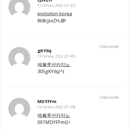
15 června, 2022 (21:41)
evolution korea
868cjsxZH,@!
Odpovědět
gKYilq
15 června, 2022 (21:45)
에볼루션카지노
305gKYilq/^(
Odpovědět
MDYFFm
15 června, 2022 (21:49)
에볼루션카지노
001MDYFFm{{<