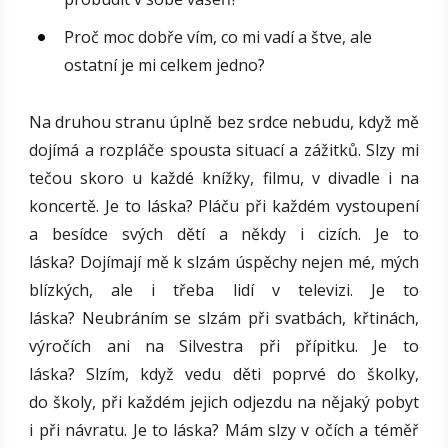
Proč moc dobře vím, co mi vadí a štve, ale
ostatní je mi celkem jedno?
Na druhou stranu úplně bez srdce nebudu, když mě
dojímá a rozpláče spousta situací a zážitků. Slzy mi
tečou skoro u každé knížky, filmu, v divadle i na
koncertě. Je to láska? Pláču při každém vystoupení
a besídce svých dětí a někdy i cizích. Je to
láska? Dojímají mě k slzám úspěchy nejen mé, mých
blízkých, ale i třeba lidí v televizi. Je to
láska? Neubráním se slzám při svatbách, křtinách,
výročích ani na Silvestra při přípitku. Je to
láska? Slzím, když vedu děti poprvé do školky,
do školy, při každém jejich odjezdu na nějaký pobyt
i při návratu. Je to láska? Mám slzy v očích a téměř