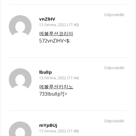
Odpovědět
vnZlHV
13 června, 2022 (17:40)
에볼루션코리아
572vnZlHV<$:
Odpovědět
lbulIp
13 června, 2022 (17:44)
에볼루션카지노
733lbulIp?[>
Odpovědět
mYpBUj
13 června, 2022 (17:48)