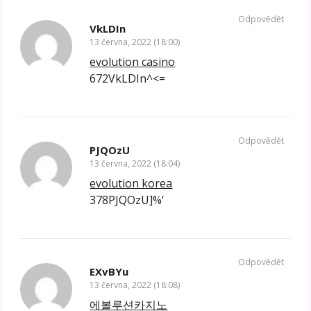
Odpovědět
VkLDIn
13 června, 2022 (18:00)
evolution casino
672VkLDIn^<=
Odpovědět
PJQOzU
13 června, 2022 (18:04)
evolution korea
378PJQOzU]%‘
Odpovědět
EXvBYu
13 června, 2022 (18:08)
에볼루션카지노