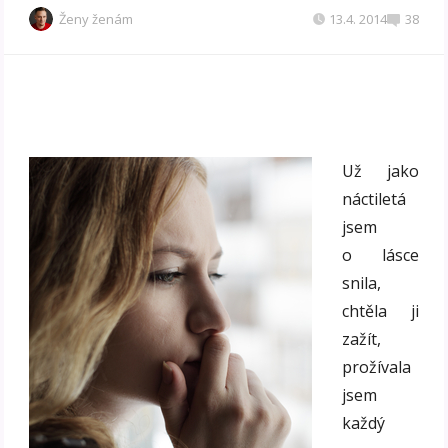
Ženy ženám
13.4. 2014
38
Už jako
náctiletá
jsem
o lásce
snila,
chtěla ji
zažít,
prožívala
jsem
každý