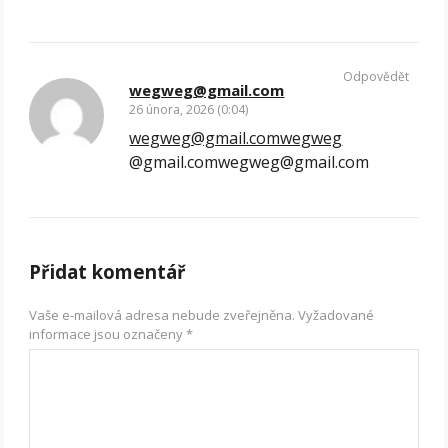
Odpovědět
wegweg@gmail.com
26 února, 2026 (0:04)
wegweg@gmail.comwegweg
@gmail.comwegweg@gmail.com
Přidat komentář
Vaše e-mailová adresa nebude zveřejněna.
Vyžadované
informace jsou označeny
*