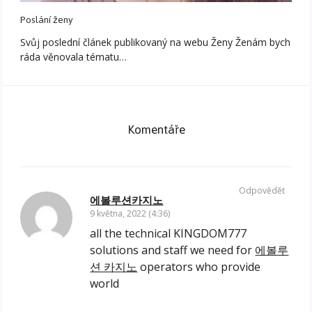
Poslání ženy
Svůj poslední článek publikovaný na webu Ženy Ženám bych
ráda věnovala tématu…
Komentáře
Odpovědět
에볼루션카지노
9 května, 2022 (4:36)
all the technical KINGDOM777
solutions and staff we need for
에볼루
션 카지노
operators who provide
world