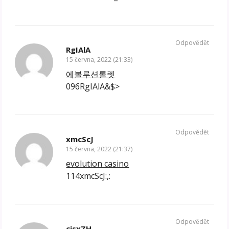
Odpovědět
RgIAlA
15 června, 2022 (21:33)
에볼루션롤렛
096RgIAlA&$>
Odpovědět
xmcScJ
15 června, 2022 (21:37)
evolution casino
114xmcScJ:,:
Odpovědět
cjsxZH