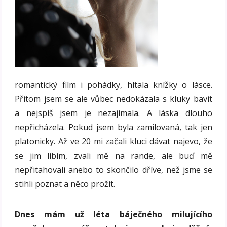
romantický film i pohádky, hltala knížky o lásce.
Přitom jsem se ale vůbec nedokázala s kluky bavit
a nejspíš jsem je nezajímala. A láska dlouho
nepřicházela. Pokud jsem byla zamilovaná, tak jen
platonicky. Až ve 20 mi začali kluci dávat najevo, že
se jim líbím, zvali mě na rande, ale buď mě
nepřitahovali anebo to skončilo dříve, než jsme se
stihli poznat a něco prožít.
Dnes mám už léta báječného milujícího