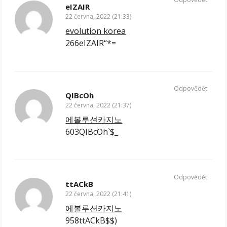
eIZAIR
22 června, 2022 (21:33)
evolution korea
266eIZAIR“*=
Odpovědět
QIBcOh
22 června, 2022 (21:37)
에볼루션카지노
603QIBcOh`$_
Odpovědět
ttACkB
22 června, 2022 (21:41)
에볼루션카지노
958ttACkB$$)