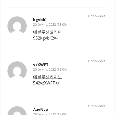
Odpovědět
kgvblC
20 června, 2022 (18:00)
에볼루션코리아
952kgvblC:=-
Odpovědět
vzXWFT
20 června, 2022 (18:04)
에볼루션카지노
542vzXWFT<;(
Odpovědět
AavNcp
20 června, 2022 (18:08)