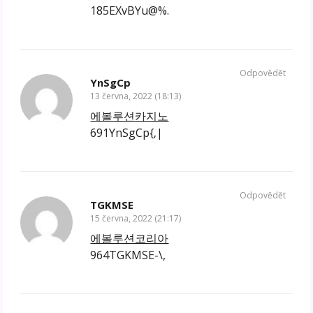
185EXvBYu@%.
Odpovědět
YnSgCp
13 června, 2022 (18:13)
에볼루션카지노
691YnSgCp{‚|
Odpovědět
TGKMSE
15 června, 2022 (21:17)
에볼루션코리아
964TGKMSE-\,