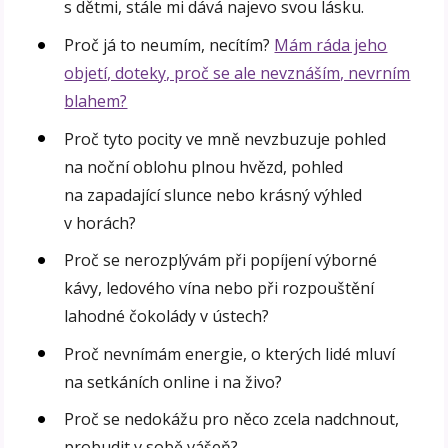
s dětmi, stále mi dává najevo svou lásku.
Proč já to neumím, necítím?
Mám ráda jeho
objetí, doteky, proč se ale nevznáším, nevrním
blahem?
Proč tyto pocity ve mně nevzbuzuje pohled
na noční oblohu plnou hvězd, pohled
na zapadající slunce nebo krásný výhled
v horách?
Proč se nerozplývám při popíjení výborné
kávy, ledového vína nebo při rozpouštění
lahodné čokolády v ústech?
Proč nevnímám energie, o kterých lidé mluví
na setkáních online i na živo?
Proč se nedokážu pro něco zcela nadchnout,
probudit v sobě vášeň?