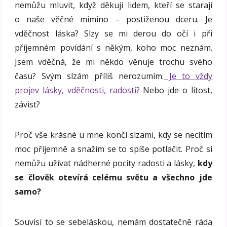
nemůžu mluvit, když děkuji lidem, kteří se starají
o naše věčné mimino – postiženou dceru. Je
vděčnost láska? Slzy se mi derou do očí i při
příjemném povídání s někým, koho moc neznám.
Jsem vděčná, že mi někdo věnuje trochu svého
času? Svým slzám příliš nerozumím.
Je to vždy
projev lásky, vděčnosti, radosti?
Nebo jde o lítost,
závist?
Proč vše krásné u mne končí slzami, kdy se necítím
moc příjemně a snažím se to spíše potlačit. Proč si
nemůžu užívat nádherné pocity radosti a lásky,
kdy
se člověk otevírá celému světu a všechno jde
samo?
Souvisí to se sebeláskou, nemám dostatečně ráda