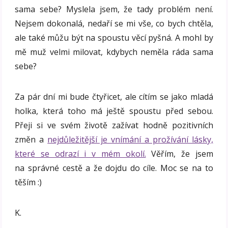
sama sebe? Myslela jsem, že tady problém není.
Nejsem dokonalá, nedaří se mi vše, co bych chtěla,
ale také můžu být na spoustu věcí pyšná. A mohl by
mě muž velmi milovat, kdybych neměla ráda sama
sebe?
Za pár dní mi bude čtyřicet, ale cítím se jako mladá
holka, která toho má ještě spoustu před sebou.
Přeji si ve svém životě zažívat hodně pozitivních
změn a
nejdůležitější je vnímání a prožívání lásky,
které se odrazí i v mém okolí.
Věřím, že jsem
na správné cestě a že dojdu do cíle. Moc se na to
těším :)
K.