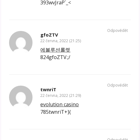
393wvJraP`_<
Odpovědět
gfoZTV
22 června, 2022 (21:25)
에볼루션롤렛
824gfoZTV.;/
Odpovědět
twnriT
22 června, 2022 (21:29)
evolution casino
785twnriT+}(
Odpovědět