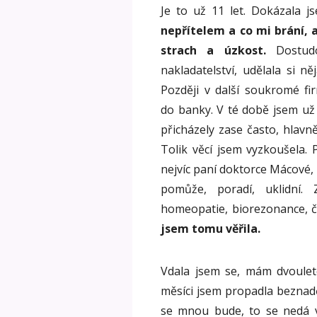
Je to už 11 let. Dokázala js
nepřítelem a co mi brání, 
strach a úzkost.
Dostudo
nakladatelství, udělala si n
Později v další soukromé f
do banky. V té době jsem už
přicházely zase často, hlavně 
Tolik věcí jsem vyzkoušela. 
nejvíc paní doktorce Mácové, 
pomůže, poradí, uklidní. 
homeopatie, biorezonance, č
jsem tomu věřila.
Vdala jsem se, mám dvouleté
měsíci jsem propadla beznaděj
se mnou bude, to se nedá v