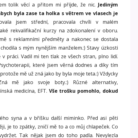
em tolik věcí a přitom mi příjde, že nic.
Jediným
abych byla zase ta holka s větrem ve vlasech je
vala jsem střední, pracovala chvíli v malém
ějaké rekvalifikační kurzy na zdokonalení v oboru.
irmě s reklamními předměty a nakonec se dostala
 chodila s mým nynějším manželem.:) Stavy úzkosti
v práci. Vadil mi ten tlak ze všech stran, plno lidí.
Psychoterapii, které jsem věrná dodnes a díky tím
protože mě už zná jako by byla moje teta.:) Vždycky
Zná mě jako svoje boty.:) Různé alternativy,
ínská medicína, EFT.
Vše trošku pomohlo, dokud
ho syna a v bříšku další miminko. Před asi pěti
i, je to zpátky, zničí mě to a co můj chlapeček. Co
ydržet. Tak nějak jsem do toho padla. Nevylezla