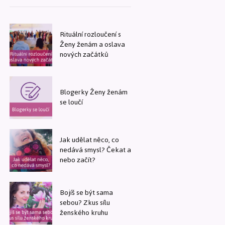
Rituální rozloučení s
Ženy ženám a oslava
nových začátků
Blogerky Ženy ženám
se loučí
Jak udělat něco, co
nedává smysl? Čekat a
nebo začít?
Bojíš se být sama
sebou? Zkus sílu
ženského kruhu