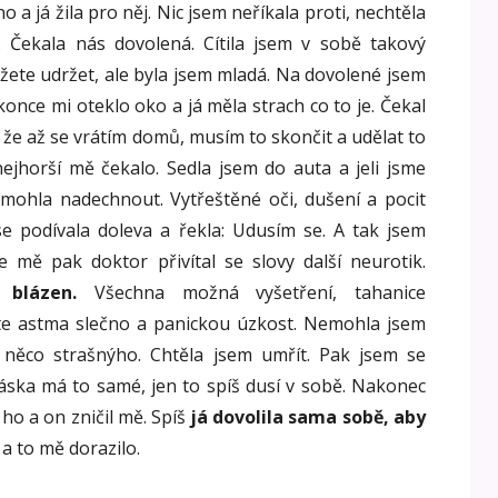
a já žila pro něj. Nic jsem neříkala proti, nechtěla
. Čekala nás dovolená. Cítila jsem v sobě takový
ůžete udržet, ale byla jsem mladá. Na dovolené jsem
konce mi oteklo oko a já měla strach co to je. Čekal
, že až se vrátím domů, musím to skončit a udělat to
nejhorší mě čekalo. Sedla jsem do auta a jeli jsme
emohla nadechnout. Vytřeštěné oči, dušení a pocit
se podívala doleva a řekla: Udusím se. A tak jsem
e mě pak doktor přivítal se slovy další neurotik.
 blázen.
Všechna možná vyšetření, tahanice
te astma slečno a panickou úzkost. Nemohla jsem
 něco strašnýho. Chtěla jsem umřít. Pak jsem se
láska má to samé, jen to spíš dusí v sobě. Nakonec
 ho a on zničil mě. Spíš
já dovolila sama sobě, aby
a to mě dorazilo.