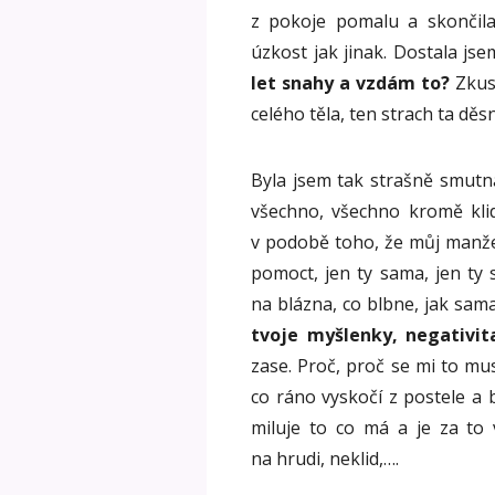
z pokoje pomalu a skončila
úzkost jak jinak. Dostala jse
let snahy a vzdám to?
Zkusi
celého těla, ten strach ta děs
Byla jsem tak strašně smutn
všechno, všechno kromě klid
v podobě toho, že můj manžel
pomoct, jen ty sama, jen ty
na blázna, co blbne, jak sama
tvoje myšlenky, negativit
zase. Proč, proč se mi to mu
co ráno vyskočí z postele a b
miluje to co má a je za to 
na hrudi, neklid,….