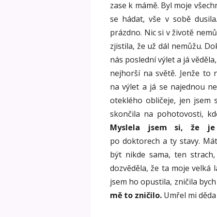
zase k mámě. Byl moje všechno 
se hádat, vše v sobě dusila
prázdno. Nic si v životě nem
zjistila, že už dál nemůžu. Do
nás poslední výlet a já věděla
nejhorší na světě. Jenže to 
na výlet a já se najednou n
oteklého obličeje, jen jsem 
skončila na pohotovosti, kd
Myslela jsem si, že je
po doktorech a ty stavy. Má
být nikde sama, ten strach,
dozvěděla, že ta moje velká 
jsem ho opustila, zničila bych
mě to zničilo.
Umřel mi děda 