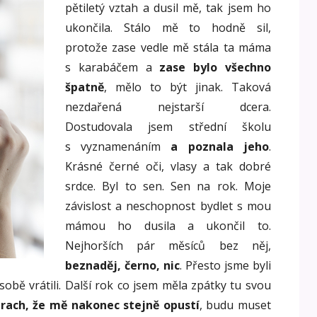
pětiletý vztah a dusil mě, tak jsem ho
ukončila. Stálo mě to hodně sil,
protože zase vedle mě stála ta máma
s karabáčem a
zase bylo všechno
špatně
, mělo to být jinak. Taková
nezdařená nejstarší dcera.
Dostudovala jsem střední školu
s vyznamenáním
a poznala jeho
.
Krásné černé oči, vlasy a tak dobré
srdce. Byl to sen. Sen na rok. Moje
závislost a neschopnost bydlet s mou
mámou ho dusila a ukončil to.
Nejhorších pár měsíců bez něj,
beznaděj, černo, nic
. Přesto jsme byli
sobě vrátili. Další rok co jsem měla zpátky tu svou
trach, že mě nakonec stejně opustí
, budu muset