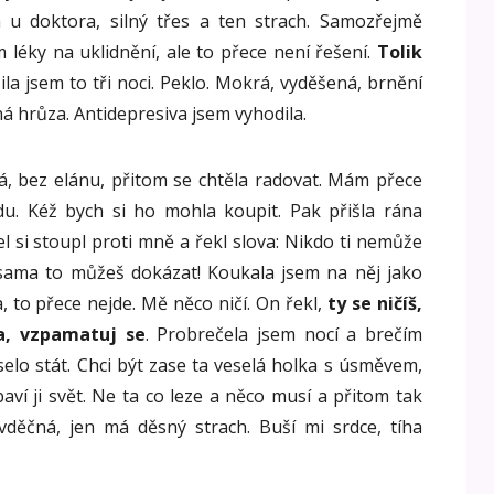
 u doktora, silný třes a ten strach. Samozřejmě
m léky na uklidnění, ale to přece není řešení.
Tolik
la jsem to tři noci. Peklo. Mokrá, vyděšená, brnění
ná hrůza. Antidepresiva jsem vyhodila.
á, bez elánu, přitom se chtěla radovat. Mám přece
u. Kéž bych si ho mohla koupit. Pak přišla rána
 si stoupl proti mně a řekl slova: Nikdo ti nemůže
 sama to můžeš dokázat! Koukala jsem na něj jako
, to přece nejde. Mě něco ničí. On řekl,
ty se ničíš,
a, vzpamatuj se
. Probrečela jsem nocí a brečím
selo stát. Chci být zase ta veselá holka s úsměvem,
aví ji svět. Ne ta co leze a něco musí a přitom tak
vděčná, jen má děsný strach. Buší mi srdce, tíha