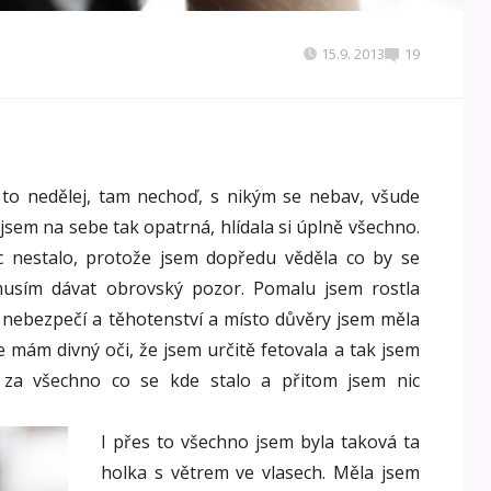
15.9. 2013
19
, to nedělej, tam nechoď, s nikým se nebav, všude
jsem na sebe tak opatrná, hlídala si úplně všechno.
c nestalo, protože jsem dopředu věděla co by se
musím dávat obrovský pozor. Pomalu jsem rostla
é nebezpečí a těhotenství a místo důvěry jsem měla
e mám divný oči, že jsem určitě fetovala a tak jsem
y za všechno co se kde stalo a přitom jsem nic
I přes to všechno jsem byla taková ta
holka s větrem ve vlasech. Měla jsem