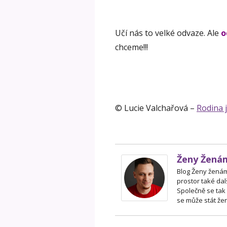
Učí nás to velké odvaze. Ale
o
chceme!!!
© Lucie Valchařová –
Rodina 
Ženy Žená
Blog Ženy ženám 
prostor také dal
Společně se tak
se může stát žen