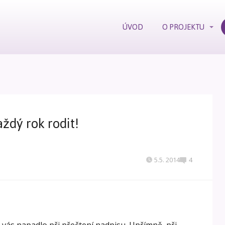
ÚVOD
O PROJEKTU
ždý rok rodit!
5.5. 2014
4