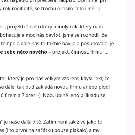
ě vás napadlo při přečtení nadpisu. Upřímně, při
ok rodit dítě, se trochu orosilo čelo i mě :-).
 „projektu“ naší dcery minulý rok, který nám
ohacuje a moc nás baví :-), jsme se rozhodli, že
 tempo a dále nás to takhle bavilo a posunovalo, je
ze sebe něco nového
– projekt, činnost, firmu, …
l, který je pro nás velkým vzorem, kdysi řekl, že
 se dále, tak buď zakládá novou firmu anebo plodí
á 6 firem a 7 dcer :-). Noo, úplně jeho příkladu se
 je naše další dítě. Zatím není tak živé jako to
as (i to první na začátku pouze plakalo) a my