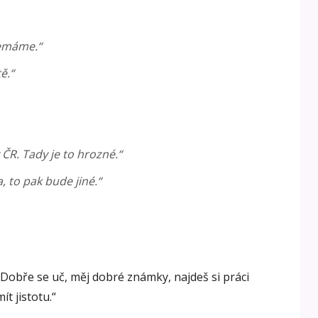
nemáme.“
ě.“
 ČR. Tady je to hrozné.“
, to pak bude jiné.“
obře se uč, měj dobré známky, najdeš si práci
t jistotu.“