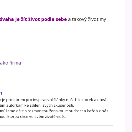
dvaha je žít život podle sebe
a takový život my
jako firma
m
je prostorem pro inspirativní články našich lektorek a dává
ším autorkám ke sdílení svých zkušeností.
 můžeme dělit o rozmanitou ženskou moudrost a každá z nás
ou, kterou chce ve svém životě vidět.