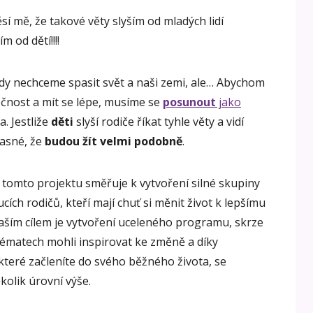
sí mě, že takové věty slyším od mladých lidí
m od dětí!!!!
dy nechceme spasit svět a naši zemi, ale… Abychom
čnost a mít se lépe, musíme se
posunout
jako
. Jestliže
děti
slyší rodiče říkat tyhle věty a vidí
jasné, že
budou žít velmi podobně
.
 tomto projektu směřuje k vytvoření silné skupiny
oucích rodičů, kteří mají chuť si měnit život k lepšímu
ším cílem je vytvoření uceleného programu, skrze
 tématech mohli inspirovat ke změně a díky
teré začleníte do svého běžného života, se
kolik úrovní výše.