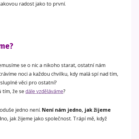
akovou radost jako to první.
áme?
emusíme se o nic a nikoho starat, ostatní nám
rávíme noci a každou chvilku, kdy malá spí nad tím,
luplné věci pro ostatní?
 tím, že se
dále vzděláváme
?
noduše jedno není.
Není nám jedno, jak žijeme
no, jak žijeme jako společnost. Trápí mě, když