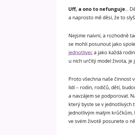
Uff, a ono to nefunguje
… Dě
a naprosto mě děsí, že to slyší
Nejsme naivní, a rozhodně ta
se mohli posunout jako spole
jednotlivec
a jako každá rodina
u nich určitý model života, je 
Proto všechna naše činnost v
lidí – rodin, rodičů, dětí, bud
a navzájem se podporovat. Na
který byste se v jednotlivých
jednotlivým malým krůčkům, k
ve svém životě posunete o ně