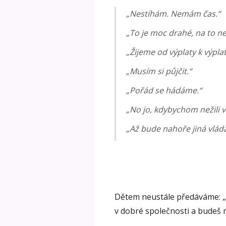
„Nestíhám. Nemám čas.“
„To je moc drahé, na to 
„Žijeme od výplaty k výplat
„Musím si půjčit.“
„Pořád se hádáme.“
„No jo, kdybychom nežili v
„Až bude nahoře jiná vláda
Dětem neustále předáváme: „D
v dobré společnosti a budeš mí