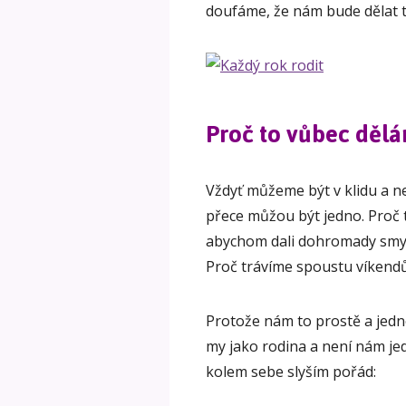
doufáme, že nám bude dělat t
Proč to vůbec děl
Vždyť můžeme být v klidu a n
přece můžou být jedno. Proč t
abychom dali dohromady smys
Proč trávíme spoustu víkendů
Protože nám to prostě a jed
my jako rodina a není nám jed
kolem sebe slyším pořád: