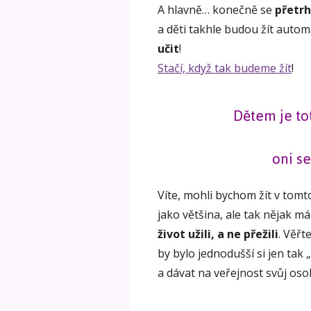
A hlavně… konečně se
přetr
a děti takhle budou žít autom
učit
!
Stačí, když tak budeme žít
!
Dětem je tot
oni se
Víte, mohli bychom žít v to
jako většina, ale tak nějak m
život užili, a ne přežili
. Věřt
by bylo jednodušší si jen tak „
a dávat na veřejnost svůj oso