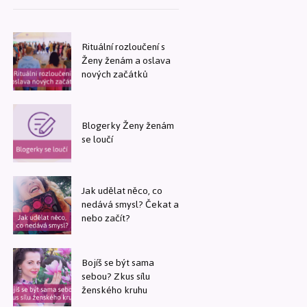
Rituální rozloučení s
Ženy ženám a oslava
nových začátků
Blogerky Ženy ženám
se loučí
Jak udělat něco, co
nedává smysl? Čekat a
nebo začít?
Bojíš se být sama
sebou? Zkus sílu
ženského kruhu