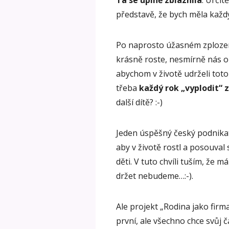
Ta se úplně zbláznila
. Určit
představě, že bych měla každý r
Po naprosto úžasném zplození
krásně roste, nesmírně nás ob
abychom v životě udrželi toto
třeba
každý rok „vyplodit“ 
další dítě? :-)
Jeden úspěšný český podnikate
aby v životě rostl a posouval
děti. V tuto chvíli tuším, že m
držet nebudeme…:-).
Ale projekt „Rodina jako firma“
první, ale všechno chce svůj č