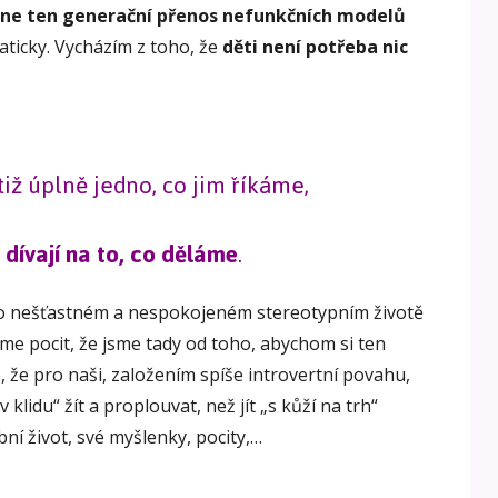
hne ten generační přenos nefunkčních modelů
aticky. Vycházím z toho, že
děti není potřeba nic
iž úplně jedno, co jim říkáme,
dívají na to, co děláme
.
mto nešťastném a nespokojeném stereotypním životě
áme pocit, že jsme tady od toho, abychom si ten
e, že pro naši, založením spíše introvertní povahu,
v klidu“ žít a proplouvat, než jít „s kůží na trh“
bní život, své myšlenky, pocity,…