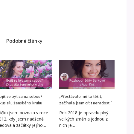
Podobné články
ojíš se být sama sebou?
„Přestávalo mě to těšit,
kus sílu ženského kruhu
začínala jsem cítit neradost.“
ličku jsem poznala v roce
Rok 2018 je opravdu plný
012, kdy jsem nadšeně
velikých změn a jednou z
ledovala začátky jejího…
nich je…