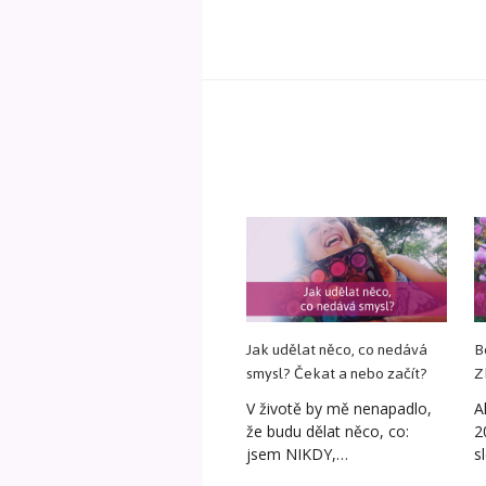
Jak udělat něco, co nedává
B
smysl? Čekat a nebo začít?
Z
V životě by mě nenapadlo,
A
že budu dělat něco, co:
2
jsem NIKDY,…
s