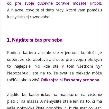
čo pre svoje duševné zdravie môžete urobiť.
A hlavne, osvojte si tieto rady, ktoré vám pomôžu
k psychickej rovnováhe…
1. Nájdite si čas pre seba
Rodina, kariéra a stále ste v jednom kolotoči. Je
super, že ste obetavá a chcete pre svojich blízkych
to najlepšie. No kde ste v tom všetkom vy?
Nepozabudli ste na to, že svet sa niekedy môže
točiť aj okolo vás?
Odkrojte si čas samy pre seba.
Zájdite ku kaderníčke, na manikúru, na čistenie
pleti či na masáž. A nemyslite stále len na to, či má
vaša polovička čisté ponožky, či bude mať čo jesť,