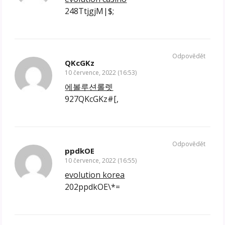
248TtjgjM|$;
Odpovědět
QKcGKz
10 července, 2022 (16:53)
에볼루션롤렛
927QKcGKz#[,
Odpovědět
ppdkOE
10 července, 2022 (16:55)
evolution korea
202ppdkOE\*=