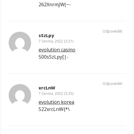
262XnrmJW(~-
Odpovědět
sSzLpy
7 června, 2022 (3:21)
evolution casino
500sSzLpy[|-
Odpovědět
xrcLnW
7 června, 2022 (3:25)
evolution korea
522xrcLnW{*\