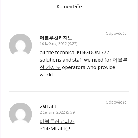
Komentáře
Odpovědět
에볼루션카지노
10 května, 2022 (9:27)
all the technical KINGDOM777
solutions and staff we need for
에볼루
션 카지노
operators who provide
world
Odpovědět
zMLaLt
2 června, 2022 (5:59)
에볼루션코리아
314zMLaLt(„!