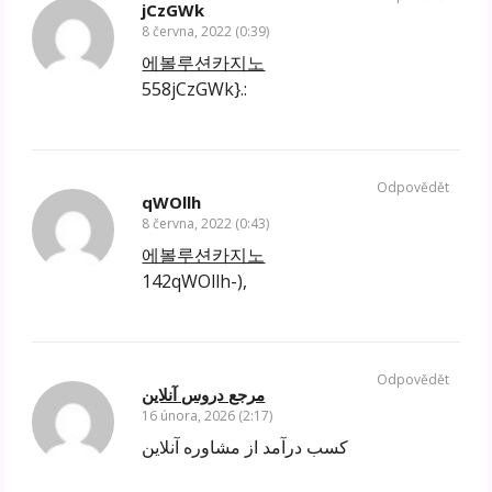
jCzGWk
8 června, 2022 (0:39)
에볼루션카지노
558jCzGWk}.:
Odpovědět
qWOllh
8 června, 2022 (0:43)
에볼루션카지노
142qWOllh-),
Odpovědět
مرجع دروس آنلاین
16 února, 2026 (2:17)
کسب درآمد از مشاوره آنلاین