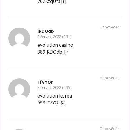
762XzqUfs|(|
Odpovědět
IRDOdb
8 června, 2022 (0:31)
evolution casino
389IRDOdb_[*
Odpovědět
FfVYQr
8 června, 2022 (0:35)
evolution korea
993FfVYQr${_
Odpovědět