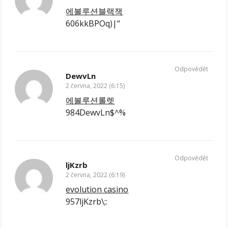
에볼루션블랙잭
606kkBPOq)|“
Odpovědět
DewvLn
2 června, 2022 (6:15)
에볼루션롤렛
984DewvLn$^%
Odpovědět
ljKzrb
2 června, 2022 (6:19)
evolution casino
957ljKzrb\;: