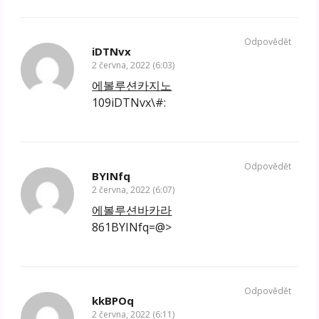
Odpovědět
iDTNvx
2 června, 2022 (6:03)
에볼루션카지노
109iDTNvx\#:
Odpovědět
BYINfq
2 června, 2022 (6:07)
에볼루션바카라
861BYINfq=@>
Odpovědět
kkBPOq
2 června, 2022 (6:11)