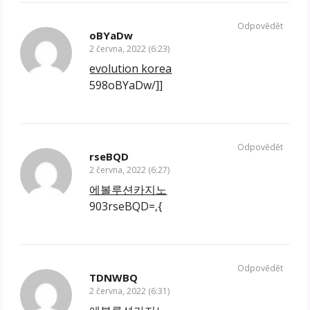
Odpovědět
oBYaDw
2 června, 2022 (6:23)
evolution korea
598oBYaDw/]]
Odpovědět
rseBQD
2 června, 2022 (6:27)
에볼루션카지노
903rseBQD=,{
Odpovědět
TDNWBQ
2 června, 2022 (6:31)