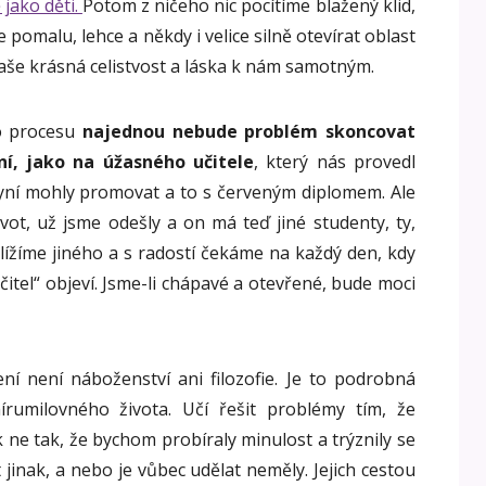
 jako děti.
Potom z ničeho nic pocítíme blažený klid,
pomalu, lehce a někdy i velice silně otevírat oblast
naše krásná celistvost a láska k nám samotným.
o procesu
najednou nebude problém skoncovat
ní, jako na úžasného učitele
, který nás provedl
yní mohly promovat a to s červeným diplomem. Ale
ivot, už jsme odešly a on má teď jiné studenty, ty,
hlížíme jiného a s radostí čekáme na každý den, kdy
itel“ objeví. Jsme-li chápavé a otevřené, bude moci
čení není náboženství ani filozofie. Je to podrobná
írumilovného života. Učí řešit problémy tím, že
 ne tak, že bychom probíraly minulost a trýznily se
 jinak, a nebo je vůbec udělat neměly. Jejich cestou