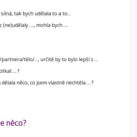
silná, tak bych udělala to a to…
(ne)udělaly …., mohla bych ….
partnera/tělo/…, určitě by to bylo lepší s …
otkat … ?
 dělala něco, co jsem vlastně nechtěla … ?
ze něco?