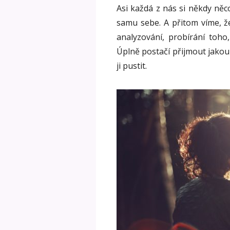
Asi každá z nás si někdy něc
samu sebe. A přitom víme, že
analyzování, probírání toh
Úplně postačí přijmout jakouk
ji pustit.