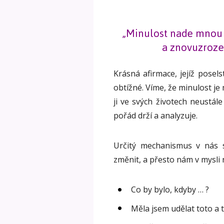
„Minulost nade mnou 
a znovuzroze
Krásná afirmace, jejíž posels
obtížné. Víme, že minulost j
ji ve svých životech neustále
pořád drží a analyzuje.
Určitý mechanismus v nás se
změnit, a přesto nám v mysli
Co by bylo, kdyby … ?
Měla jsem udělat toto a