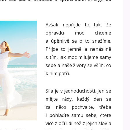
Avšak nepřijde to tak, že
opravdu moc chceme
a úpěnlivě se o to snažíme.
Přijde to jemně a nenásilně
s tím, jak moc milujeme samy
sebe a naše životy se vším, co
k nim patří.
Síla je v jednoduchosti. Jen se
mějte rády, každý den se
za něco pochvalte, třeba
i pohlaďte samu sebe, čtěte
více z očí lidí než z jejich slov a