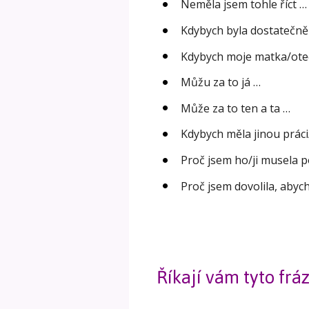
Neměla jsem tohle říct …
Kdybych byla dostatečně 
Kdybych moje matka/otec 
Můžu za to já …
Může za to ten a ta …
Kdybych měla jinou práci/
Proč jsem ho/ji musela p
Proč jsem dovolila, abych
Říkají vám tyto frá