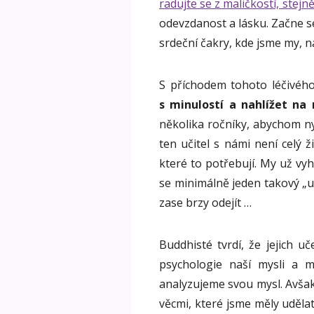
radujte se z maličkostí, stejně
odevzdanost a lásku. Začne se 
srdeční čakry, kde jsme my, 
S příchodem tohoto léčivéh
s minulostí a nahlížet na 
několika ročníky, abychom n
ten učitel s námi není celý ž
které to potřebují. My už vy
se minimálně jeden takový „uč
zase brzy odejít …
Buddhisté tvrdí, že jejich u
psychologie naší mysli a m
analyzujeme svou mysl. Avšak
věcmi, které jsme měly udělat