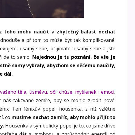
 z toho mohu naučit a zbytečný balast nechat
jednoduše a přitom to může být tak komplikované.
evujete-li samy sebe, přijímáte-li samy sebe a jste
řijde to samo.
Najednou je tu poznání, že vše je
lastně samy vybraly, abychom se něčemu naučily,
e dál.
 vašeho těla, úsměvu, očí, chůze, myšlenek i emocí
,
v nás takzvaně zemře, aby se mohlo zrodit nové.
fénix. Ten fénixův popel, housenka, z níž vzlétne
ní, co
musíme nechat zemřít, aby mohlo přijít to
y.
Housenka a symbolický popel je to, co jsme dříve
e potřeba dát si svobodu a zprůchodnit energii od