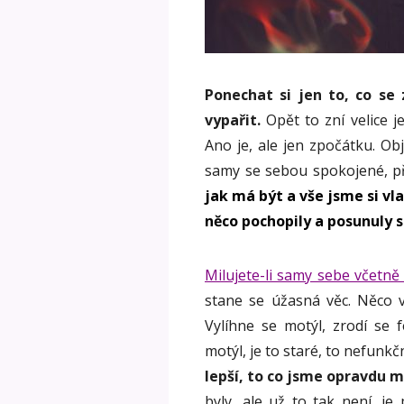
Ponechat si jen to, co se
vypařit.
Opět to zní velice 
Ano je, ale jen zpočátku. Obj
samy se sebou spokojené, p
jak má být a vše jsme si v
něco pochopily a posunuly s
Milujete-li samy sebe včetně
stane se úžasná věc. Něco 
Vylíhne se motýl, zrodí se 
motýl, je to staré, to nefunkč
lepší, to co jsme opravdu m
byly, ale už to tak není, j