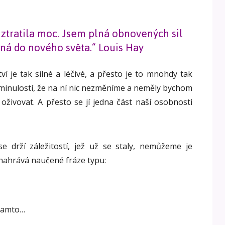
ztratila moc. Jsem plná obnovených sil
ná do nového světa.“ Louis Hay
tví je tak silné a léčivé, a přesto je to mnohdy tak
e minulostí, že na ní nic nezměníme a neměly bychom
 oživovat. A přesto se jí jedna část naší osobnosti
 drží záležitostí, jež už se staly, nemůžeme je
 nahrává naučené fráze typu:
 tamto…