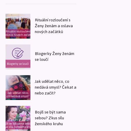
Rituální rozloučení s
Ženy ženám a oslava
nových začátků
Blogerky Ženy ženám
se loučí
Jak udělat něco, co
nedává smysl? Čekat a
nebo začít?
Bojíš se být sama
sebou? Zkus sílu
ženského kruhu