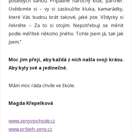
posedlých váhou. Případně náročný kluk, partner.
Uvědomte si – vy si zasloužíte kluka, kamarádky,
které Vás budou brát takové, jaké jste. Vždycky si
řekněte – Za to si stojím. Nepotřebuji se měnit
podle měřítek někoho jiného. Tohle jsem já, tak jak
jsem.“
Moc jim přeji, aby každá z nich našla svoji krásu.
Aby byly své a jedinečné.
Mám moc ráda chvíle ve škole.
Magda Křepelková
www.zenyvpohode.cz
www.pribeh-zeny.cz