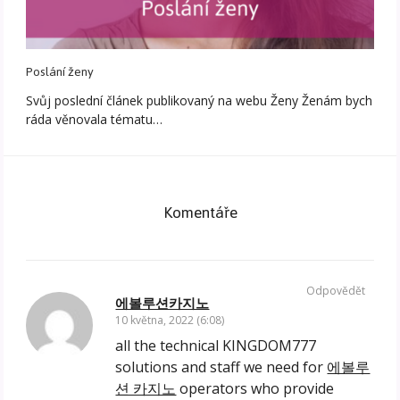
Poslání ženy
Svůj poslední článek publikovaný na webu Ženy Ženám bych
ráda věnovala tématu…
Komentáře
Odpovědět
에볼루션카지노
10 května, 2022 (6:08)
all the technical KINGDOM777
solutions and staff we need for
에볼루
션 카지노
operators who provide