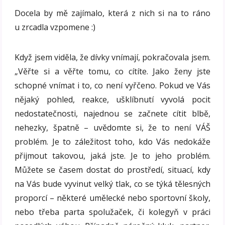
Docela by mě zajímalo, která z nich si na to ráno
u zrcadla vzpomene :)
Když jsem viděla, že dívky vnímají, pokračovala jsem.
„Věřte si a věřte tomu, co cítíte. Jako ženy jste
schopné vnímat i to, co není vyřčeno. Pokud ve Vás
nějaký pohled, reakce, ušklíbnutí vyvolá pocit
nedostatečnosti, najednou se začnete cítit blbě,
nehezky, špatně – uvědomte si, že to není VÁŠ
problém. Je to záležitost toho, kdo Vás nedokáže
přijmout takovou, jaká jste. Je to jeho problém.
Můžete se časem dostat do prostředí, situací, kdy
na Vás bude vyvinut velký tlak, co se týká tělesných
proporcí – některé umělecké nebo sportovní školy,
nebo třeba parta spolužaček, či kolegyň v práci