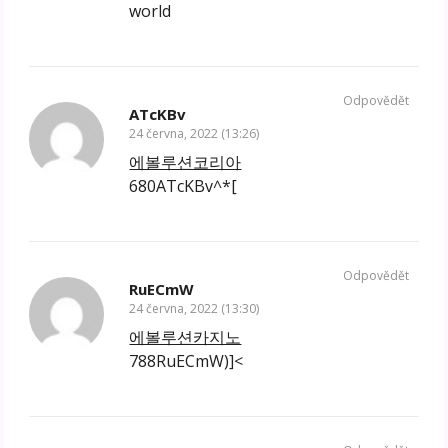
world
Odpovědět
ATcKBv
24 června, 2022 (13:26)
에볼루션코리아
680ATcKBv^*[
Odpovědět
RuECmW
24 června, 2022 (13:30)
에볼루션카지노
788RuECmW)]<