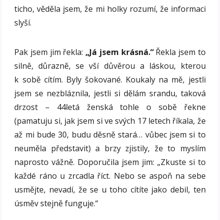
ticho, věděla jsem, že mi holky rozumí, že informaci
slyší.
Pak jsem jim řekla:
„Já jsem krásná.“
Řekla jsem to
silně, důrazně, se vší důvěrou a láskou, kterou
k sobě cítím. Byly šokované. Koukaly na mě, jestli
jsem se nezbláznila, jestli si dělám srandu, taková
drzost – 44letá ženská tohle o sobě řekne
(pamatuju si, jak jsem si ve svých 17 letech říkala, že
až mi bude 30, budu děsně stará… vůbec jsem si to
neuměla představit) a brzy zjistily, že to myslím
naprosto vážně. Doporučila jsem jim: „Zkuste si to
každé ráno u zrcadla říct. Nebo se aspoň na sebe
usmějte, nevadí, že se u toho cítíte jako debil, ten
úsměv stejně funguje.“