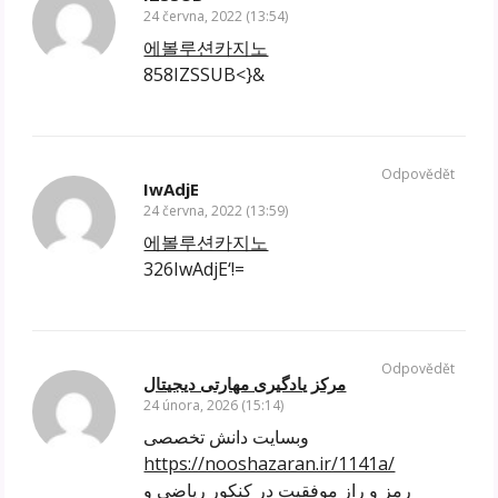
24 června, 2022 (13:54)
에볼루션카지노
858IZSSUB<}&
Odpovědět
IwAdjE
24 června, 2022 (13:59)
에볼루션카지노
326IwAdjE‘!=
Odpovědět
مرکز یادگیری مهارتی دیجیتال
24 února, 2026 (15:14)
وبسایت دانش تخصصی
https://nooshazaran.ir/1141a/
رمز و راز موفقیت در کنکور ریاضی و