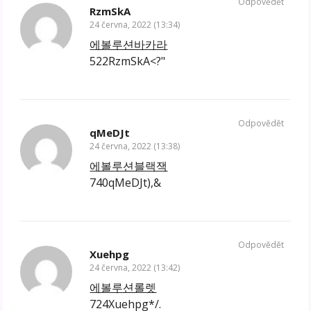
Odpovědět
RzmSkA
24 června, 2022 (13:34)
에볼루션바카라
522RzmSkA<?"
Odpovědět
qMeDJt
24 června, 2022 (13:38)
에볼루션블랙잭
740qMeDJt),&
Odpovědět
Xuehpg
24 června, 2022 (13:42)
에볼루션롤렛
724Xuehpg*/.