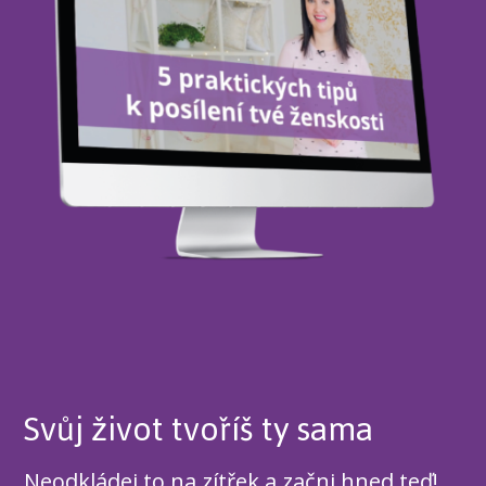
Svůj život tvoříš ty sama
Neodkládej to na zítřek a začni hned teď!