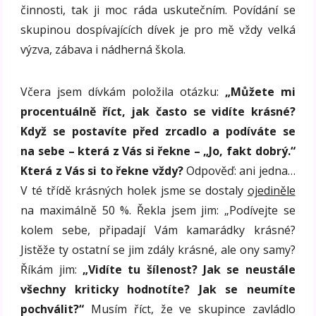
činnosti, tak ji moc ráda uskutečním. Povídání se
skupinou dospívajících dívek je pro mě vždy velká
výzva, zábava i nádherná škola.
Včera jsem dívkám položila otázku:
„Můžete mi
procentuálně říct, jak často se vidíte krásné?
Když se postavíte před zrcadlo a podíváte se
na sebe – která z Vás si řekne – „Jo, fakt dobrý.“
Která z Vás si to řekne vždy?
Odpověď: ani jedna…
V té třídě krásných holek jsme se dostaly
ojediněle
na maximálně 50 %. Řekla jsem jim: „Podívejte se
kolem sebe, připadají Vám kamarádky krásné?
Jistěže ty ostatní se jim zdály krásné, ale ony samy?
Říkám jim:
„Vidíte tu šílenost? Jak se neustále
všechny kriticky hodnotíte? Jak se neumíte
pochválit?“
Musím říct, že ve skupince zavládlo