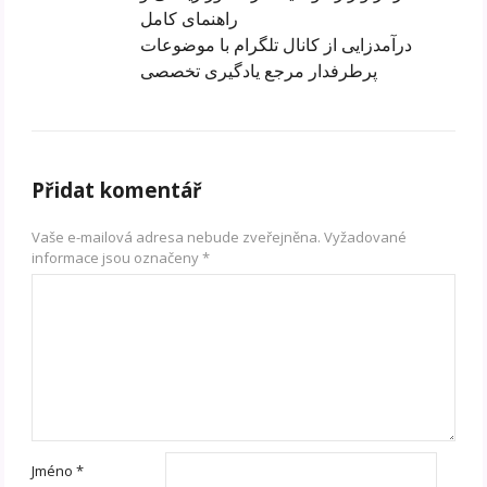
راهنمای کامل
درآمدزایی از کانال تلگرام با موضوعات
پرطرفدار مرجع یادگیری تخصصی
Přidat komentář
Vaše e-mailová adresa nebude zveřejněna.
Vyžadované
informace jsou označeny
*
Jméno
*