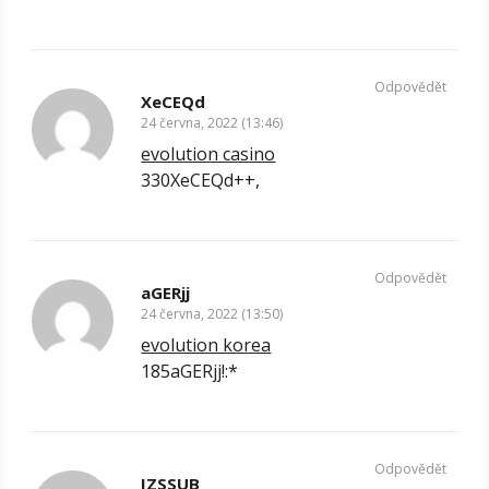
Odpovědět
XeCEQd
24 června, 2022 (13:46)
evolution casino
330XeCEQd++,
Odpovědět
aGERjj
24 června, 2022 (13:50)
evolution korea
185aGERjj!:*
Odpovědět
IZSSUB