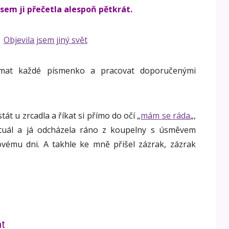
sem ji přečetla alespoň pětkrát.
nímat každé písmenko a pracovat doporučenými
át u zrcadla a říkat si přímo do očí „
mám se ráda
„,
ituál a já odcházela ráno z koupelny s úsměvem
novému dni. A takhle ke mně přišel zázrak, zázrak
át