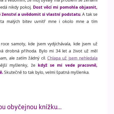
edá nikdy pokoj.
Dost věcí mi pomohla objasnit,
vé ženství a uvědomit si vlastní podstatu
. A tak se
ta malých bitev uvnitř mne i okolo mne a tím
 roce samoty, kde jsem vydýchávala, kde jsem už
ová drobná příhoda. Bylo mi 34 let a život už měl
am, ale zatím žádný cíl.
Chlapa už jsem nehledala
mější myšlenky, že
když se mi vede pracovně,
ě.
Skutečně to tak bylo, velmi špatná myšlenka.
ou obyčejnou knížku…