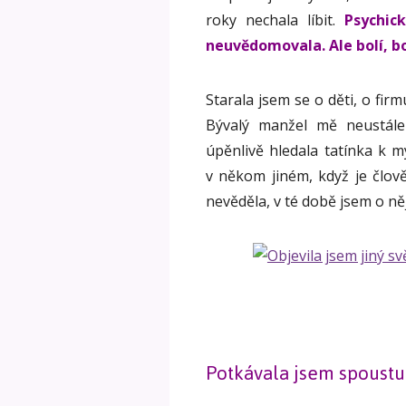
roky nechala líbit.
Psychic
neuvědomovala. Ale bolí, bo
Starala jsem se o děti, o firm
Bývalý manžel mě neustále 
úpěnlivě hledala tatínka k 
v někom jiném, když je člov
nevěděla, v té době jsem o 
Potkávala jsem spoust