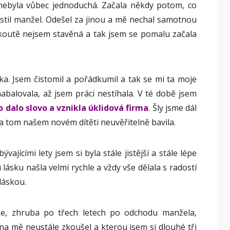
 nebyla vůbec jednoduchá. Začala někdy potom, co
stil manžel. Odešel za jinou a mě nechal samotnou
 koutě nejsem stavěná a tak jsem se pomalu začala
ka. Jsem čistomil a pořádkumil a tak se mi ta moje
nabalovala, až jsem práci nestíhala. V té době jsem
o dalo slovo a vznikla úklidová firma
. Šly jsme dál
na tom našem novém dítěti neuvěřitelně bavila.
ývajícími lety jsem si byla stále jistější a stále lépe
lásku našla velmi rychle a vždy vše dělala s radostí
láskou.
e, zhruba po třech letech po odchodu manžela,
 na mě neustále zkoušel a kterou jsem si dlouhé tři