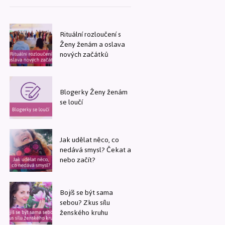
Rituální rozloučení s
Ženy ženám a oslava
nových začátků
Blogerky Ženy ženám
se loučí
Jak udělat něco, co
nedává smysl? Čekat a
nebo začít?
Bojíš se být sama
sebou? Zkus sílu
ženského kruhu