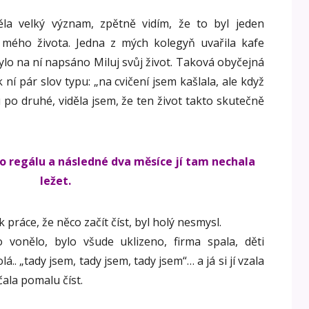
la velký význam, zpětně vidím, že to byl jeden
 mého života. Jedna z mých kolegyň uvařila kafe
Bylo na ní napsáno Miluj svůj život. Taková obyčejná
ní pár slov typu: „na cvičení jsem kašlala, ale když
 po druhé, viděla jsem, že ten život takto skutečně
o regálu a následné dva měsíce jí tam nechala
ležet.
k práce, že něco začít číst, byl holý nesmysl.
 vonělo, bylo všude uklizeno, firma spala, děti
á.. „tady jsem, tady jsem, tady jsem“… a já si jí vzala
ala pomalu číst.