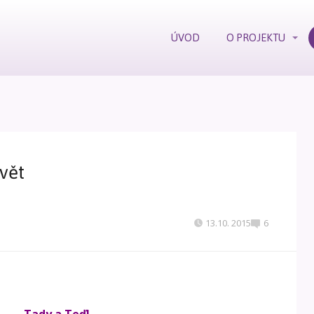
ÚVOD
O PROJEKTU
svět
13.10. 2015
6