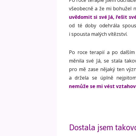
všeobecně a že mi bohužel n
uvědomit si své Já, řešit s
od té doby odehrála spous
i spousta malých vítězství.
Po roce terapií a po dalším
měnila své Já, se stala tak
pro mě zase nějaký ten význ
a držela se úplně nejpito
nemůže se mi vést vztahov
Dostala jsem takov