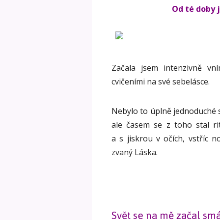
Od té doby j
Začala jsem intenzivně v
cvičeními na své sebelásce.
Nebylo to úplně jednoduché st
ale časem se z toho stal r
a s jiskrou v očích, vstříc 
zvaný Láska.
Svět se na mě začal sm