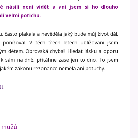
ké násilí není vidět a ani jsem si ho dlouho
lí velmi potichu.
u, často plakala a nevěděla jaký bude můj život dál.
ponižoval. V těch třech letech ubližování jsem
mým dětem. Obrovská chyba!! Hledat lásku a oporu
ěk sám na dně, přitáhne zase jen to dno. To jsem
nějakém zákonu rezonance neměla ani potuchy.
u mužů