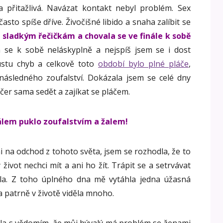
 přitažlivá. Navázat kontakt nebyl problém. Sex
často spíše dříve. Živočišné libido a snaha zalíbit se
 sladkým řečičkám a chovala se ve finále k sobě
se k sobě neláskyplně a nejspíš jsem se i dost
ustu chyb a celkově toto
období bylo plné pláče
,
ásledného zoufalství. Dokázala jsem se celé dny
čer sama sedět a zajíkat se pláčem.
lem puklo zoufalstvím a žalem!
na odchod z tohoto světa, jsem se rozhodla, že to
život nechci mít a ani ho žít. Trápit se a setrvávat
hla. Z toho úplného dna mě vytáhla jedna úžasná
 a patrně v životě viděla mnoho.
ela s vědomím, že můj bývalý má problém se ženami