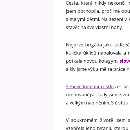
Cesta, která nikdy nekončí,
jsem pochopila, proč mě opu
s malými dětmi. Na sezení v
stavět na své vlastní nohy.
Nejprve brigáda jako uklízeč
kulička úklidů nabalovala a 
potkala novou kolegyni,
slov
a šly jsme výš a mě ta práce 
Sebevědomí mi rostlo
a s přib
oceňovanější. Tady jsem svou 
a velkým naplněním. S čistou 
V soukromém životě jsem s
vzepřela jeho tyranii, kterou