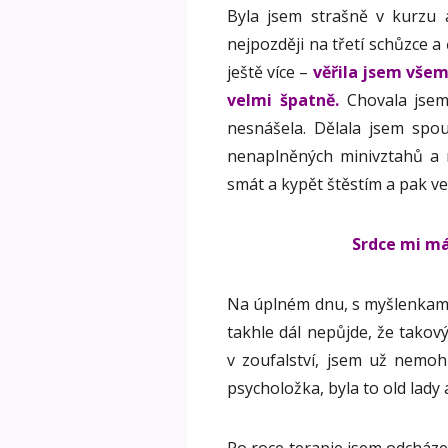
Byla jsem strašně v kurzu a
nejpozději na třetí schůzce a 
ještě více –
věřila jsem všem
velmi špatně.
Chovala jsem 
nesnášela. Dělala jsem spo
nenaplněných minivztahů a n
smát a kypět štěstím a pak ve
Srdce mi má
Na úplném dnu, s myšlenkami 
takhle dál nepůjde, že takový 
v zoufalství, jsem už nemo
psycholožka, byla to old lady
Po roce terapie jsem odcház