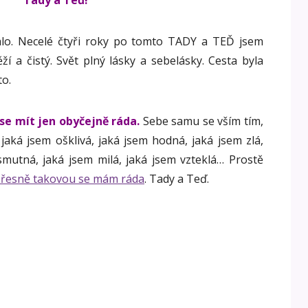
Tady a Teď!
alo. Necelé čtyři roky po tomto TADY a TEĎ jsem
ěží a čistý. Svět plný lásky a sebelásky. Cesta byla
to.
se mít jen obyčejně ráda.
Sebe samu se vším tím,
 jaká jsem ošklivá, jaká jsem hodná, jaká jsem zlá,
smutná, jaká jsem milá, jaká jsem vzteklá… Prostě
řesně takovou se mám ráda
. Tady a Teď.