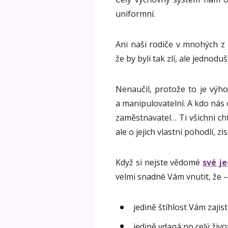
uniformní.
Ani naši rodiče v mnohých z
že by byli tak zlí, ale jednodu
Nenaučil, protože to je výhod
a manipulovatelní. A kdo nás o
zaměstnavatel… Ti všichni cht
ale o jejich vlastní pohodlí, zis
Když si nejste vědomé
své je
velmi snadné Vám vnutit, že –
jedině štíhlost Vám zajist
jedině vdaná po celý živ