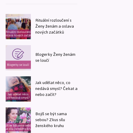
Rituální rozloučení s
Ženy ženám a oslava
nových začátků
Blogerky Ženy ženám
se loučí
Jak udělat něco, co
nedává smysl? Čekat a
nebo začít?
Bojíš se být sama
sebou? Zkus sílu
ženského kruhu