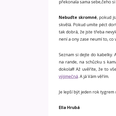
překonala sama sebe,čeho si 
Nebuďte skromné
, pokud js
skvělá. Pokud umíte péct dort
tak dobrá, že jste třeba nev
není a ony zase neumí to, co 
Seznam si dejte do kabelky. A 
na rande, na schůzku s kamar
dokola!!! Až uvěříte, že to 
výjimečná
. A já Vám věřím.
Je lepší být jeden rok tygrem n
Ella Hrubá