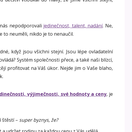
 nás nepodporovali
jedinečnost, talent, nadání
. Ne,
še to neuměli, nikdo je to nenaučil.
né, když jsou všichni stejní. Jsou lépe ovladatelní
vládá? Systém společnosti přece, a také naši blízcí,
ějí profitovat na Váš úkor. Nejde jim o Vaše blaho,
k.
dinečnosti, výjimečnosti, své hodnoty a ceny
, je
í štěstí –
super byznys, že?
ot a udržet rodinu za každou cenu z Vás udělá