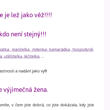
e je lež jako věž!!!!
kdo není stejný!!!
matka, manželka, milenka, kamarádka, hospodyně,
, utěšitelka, léčitelka,
…
stnosti a nadání jako vy!!!
te výjimečná žena.
íte, v čem jste dobrá, co jste dokázala, kdy jste