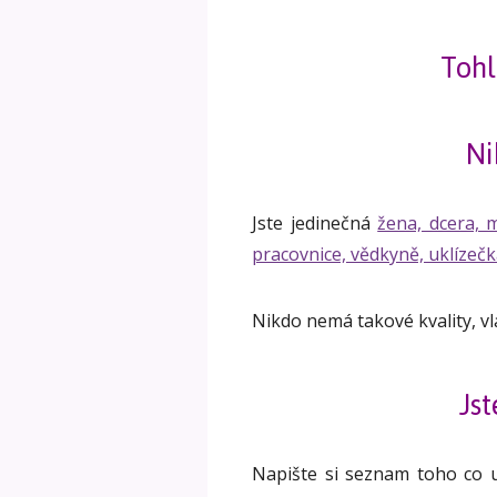
Tohl
Ni
Jste jedinečná
žena, dcera, 
pracovnice, vědkyně, uklízečka
Nikdo nemá takové kvality, vla
Js
Napište si seznam toho co um