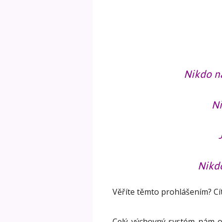
Nikdo na
Ni
Nikd
Věříte těmto prohlášením? Cí
Celý výchovný systém nám od 