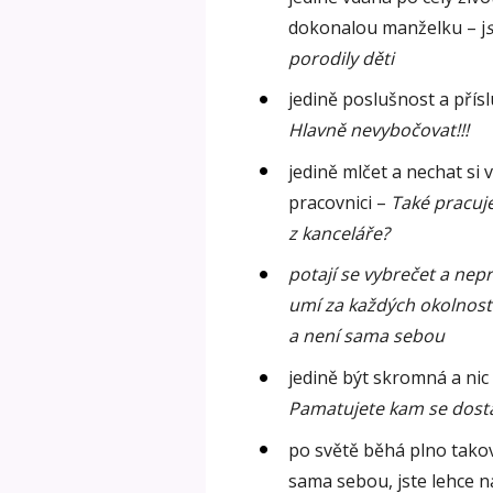
dokonalou manželku – j
porodily děti
jedině poslušnost a přís
Hlavně nevybočovat!!!
jedině mlčet a nechat si 
pracovnici –
Také pracuje
z kanceláře?
potají se vybrečet a nep
umí za každých okolnost
a není sama sebou
jedině být skromná a nic n
Pamatujete kam se dost
po světě běhá plno takový
sama sebou, jste lehce n