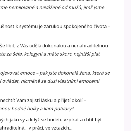
sme nemilované a nevážené od mužů, jimž jsme
lušnost k systému je zárukou spokojeného života –
vše líbit, z Vás udělá dokonalou a nenahraditelnou
te za šéfa, kolegyni a máte skoro nejnižší plat
rojevovat emoce – pak jste dokonalá žena, která se
í ovládat, nicméně se dusí vlastními emocemi
echtít Vám zajistí lásku a přijetí okolí –
anou hodné holky a kam potvory?
ch jako vy a když se budete vzpírat a chtít být
ahraditelná… v práci, ve vztazích…