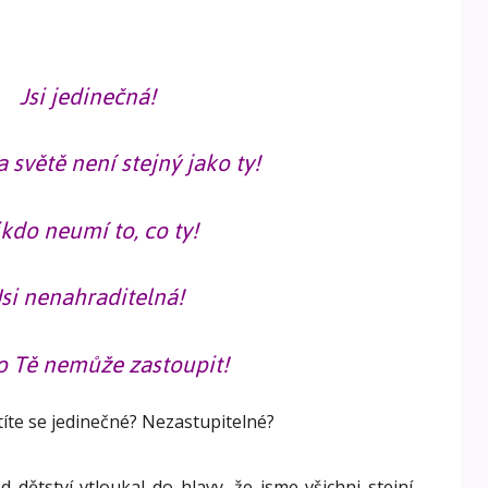
Jsi jedinečná!
 světě není stejný jako ty!
kdo neumí to, co ty!
Jsi nenahraditelná!
o Tě nemůže zastoupit!
títe se jedinečné? Nezastupitelné?
dětství vtloukal do hlavy, že jsme všichni stejní,