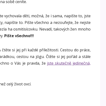
na sobě ceníte.
te vychovala děti, možná, že i sama, napište to, jste
y, napište to. Pište všechno a nezoufejte, že nejste
ylezla ha osmitisícovku. Nevadí, takových žen mnoho
vy.
Pište všechno!!!
čtěte si jej při každé příležitosti. Cestou do práce,
ádkou, cestou na jógu. Čtěte si jej pořád a stále
všechno o Vás je pravda, že
jste skutečně jedinečná,
ež celý život ovcí.