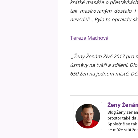
krátké masáže o přestávkác
tak masírovaným dostalo i
nevěděli… Bylo to opravdu skv
Tereza Machová
„Ženy Ženám Živě 2017 pro mn
úsměvy na tváři a sdílení. Dl
650 žen na jednom místě. Děku
Ženy Žená
Blog Ženy ženám 
prostor také dal
Společně se tak
se může stát žen