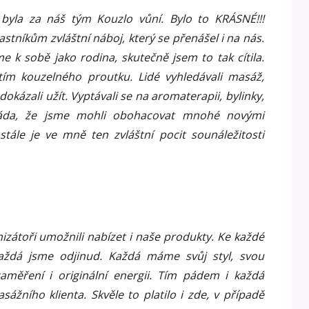
byla za náš tým Kouzlo vůní. Bylo to KRÁSNÉ!!!
tníkům zvláštní náboj, který se přenášel i na nás.
sme k sobě jako rodina, skutečně jsem to tak cítila.
ím kouzelného proutku. Lidé vyhledávali masáž,
 dokázali užít. Vyptávali se na aromaterapii, bylinky,
áda, že jsme mohli obohacovat mnohé novými
stále je ve mně ten zvláštní pocit sounáležitosti
izátoři umožnili nabízet i naše produkty. Ke každé
Každá jsme odjinud. Každá máme svůj styl, svou
 zaměření i originální energii. Tím pádem i každá
žního klienta. Skvěle to platilo i zde, v případě