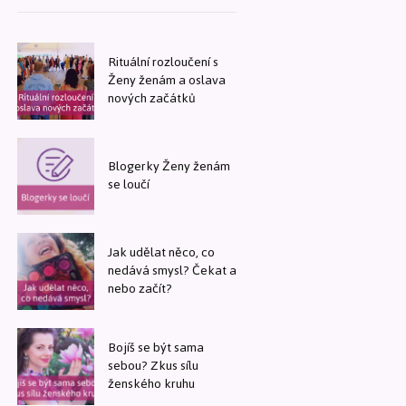
Rituální rozloučení s
Ženy ženám a oslava
nových začátků
Blogerky Ženy ženám
se loučí
Jak udělat něco, co
nedává smysl? Čekat a
nebo začít?
Bojíš se být sama
sebou? Zkus sílu
ženského kruhu