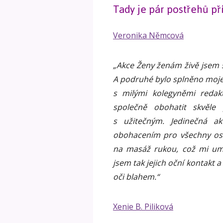
Tady je pár postřehů p
Veronika Němcová
„Akce Ženy ženám živě jsem s
A podruhé bylo splněno moje o
s milými kolegyněmi reda
společně obohatit skvěle 
s užitečným. Jedinečná a
obohacením pro všechny osta
na masáž rukou, což mi umož
jsem tak jejich oční kontakt a
oči blahem.“
Xenie B. Piliková