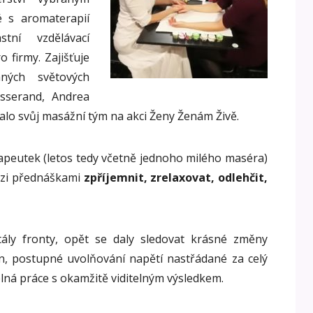
é s aromaterapií
tní vzdělávací
 firmy. Zajišťuje
ných světových
isserand, Andrea
slalo svůj masážní tým na akci Ženy Ženám Živě.
peutek (letos tedy včetně jednoho milého maséra)
ezi přednáškami
zpříjemnit, zrelaxovat, odlehčit,
ály fronty, opět se daly sledovat krásné změny
en, postupné uvolňování napětí nastřádané za celý
lná práce s okamžitě viditelným výsledkem.