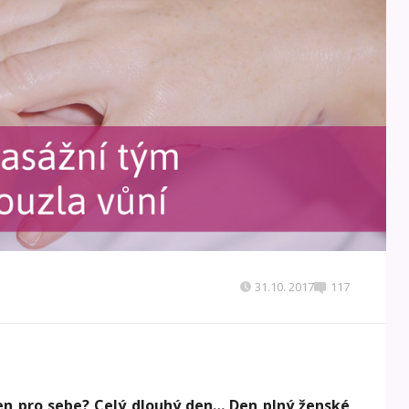
31.10. 2017
117
en pro sebe? Celý dlouhý den… Den plný ženské