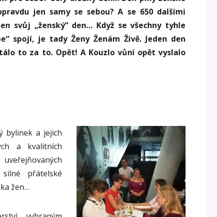
 opravdu jen samy se sebou? A se 650 dalšími
ten svůj „ženský“ den… Když se všechny tyhle
e“ spojí, je tady Ženy Ženám Živě. Jeden den
tálo to za to. Opět! A Kouzlo vůní opět vyslalo
 bylinek a jejich
ch a kvalitních
veřejňovaných
silné přátelské
lika žen…
erství vybraným