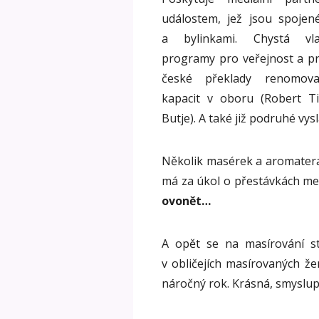
událostem, jež jsou spojen
a bylinkami. Chystá vlas
programy pro veřejnost a pro
české překlady renomova
kapacit v oboru (Robert T
Butje). A také již podruhé vy
Několik masérek a aromatera
má za úkol o přestávkách m
ovonět…
A opět se na masírování st
v obličejích masírovaných ž
náročný rok. Krásná, smyslup