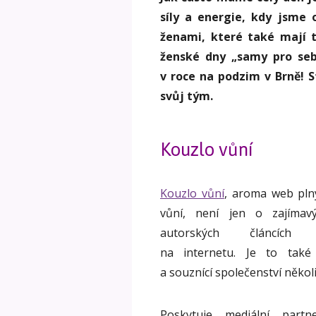
síly a energie, kdy jsme
ženami, které také mají 
ženské dny „samy pro seb
v roce na podzim v Brně! S
svůj tým.
Kouzlo vůní
Kouzlo vůní
, aroma web plný
vůní, není jen o zajímavý
autorských článcích u
na internetu. Je to také 
a souznící společenství něko
Poskytuje mediální partn