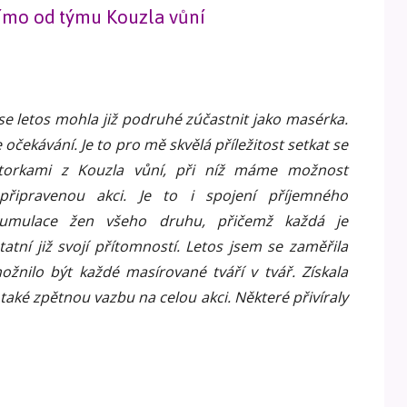
římo od týmu Kouzla vůní
e letos mohla již podruhé zúčastnit jako masérka.
čekávání. Je to pro mě skvělá příležitost setkat se
ktorkami z Kouzla vůní, při níž máme možnost
připravenou akci. Je to i spojení příjemného
kumulace žen všeho druhu, přičemž každá je
tní již svojí přítomností. Letos jsem se zaměřila
nilo být každé masírované tváří v tvář. Získala
 také zpětnou vazbu na celou akci. Některé přivíraly