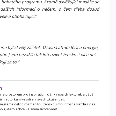
h bohatého programu. Kromě osvěžující masáže se
 dalších informací o něčem, o čem třeba dosud
ělé a obohacující!“
e byl skvělý zážitek. Úžasná atmosféra a energie,
ouho jsem nezažila tak intenzivní ženskost více než
ji za to.“
m
je prostorem pro inspirativní články našich lektorek a dává
ším autorkám ke sdílení svých zkušeností.
 můžeme dělit o rozmanitou ženskou moudrost a každá z nás
ou, kterou chce ve svém životě vidět.