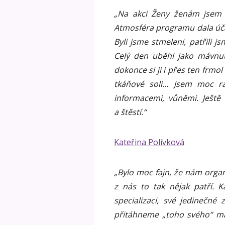
„Na akci Ženy ženám jsem 
Atmosféra programu dala účas
Byli jsme stmeleni, patřili j
Celý den uběhl jako mávnut
dokonce si ji i přes ten frmol
tkáňové soli… Jsem moc r
informacemi, vůněmi. Ještě 
a štěstí.“
Kateřina Polívková
„Bylo moc fajn, že nám organ
z nás to tak nějak patří. 
specializaci, své jedinečné
přitáhneme „toho svého“ masá