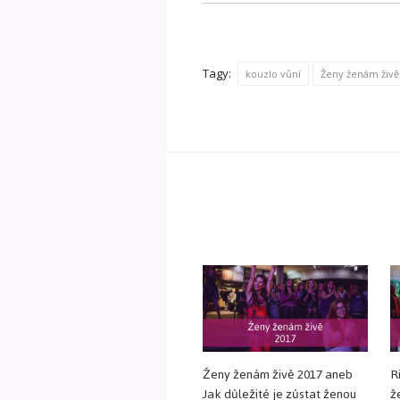
Tagy:
kouzlo vůní
Ženy ženám živě
Ženy ženám živě 2017 aneb
R
Jak důležité je zůstat ženou
ž