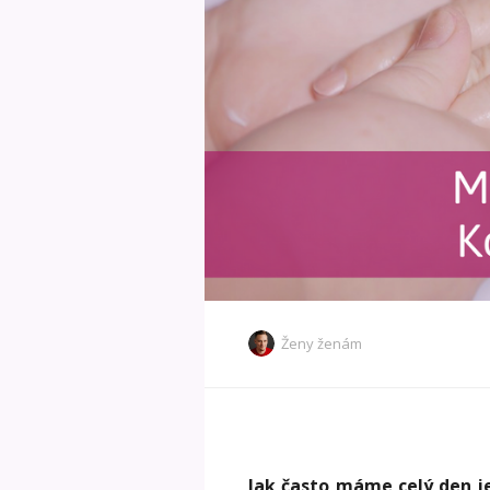
Ženy ženám
Jak často máme celý den j