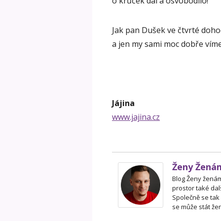
o krůček dál a osvobodilo!
Jak pan Dušek ve čtvrté dohod
a jen my sami moc dobře víme
Jájina
www.jajina.cz
Ženy Žená
Blog Ženy ženám 
prostor také dal
Společně se tak
se může stát žen