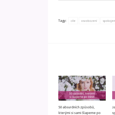
Tagy:
cíle
osvobození
spokojen
50 absurdních způsobů,
J
kterými si sami šlapeme po
s