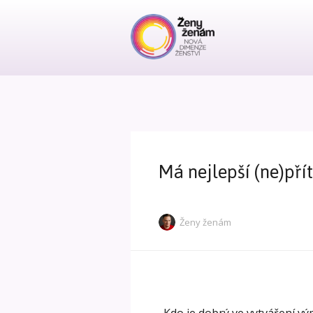
Má nejlepší (ne)př
Ženy ženám