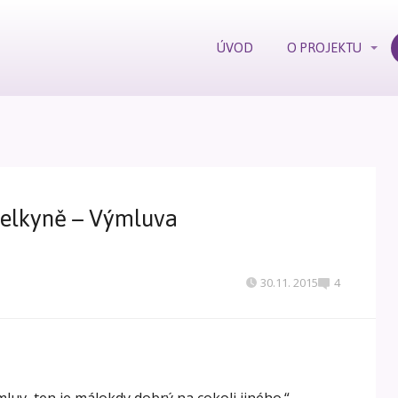
ÚVOD
O PROJEKTU
ítelkyně – Výmluva
30.11. 2015
4