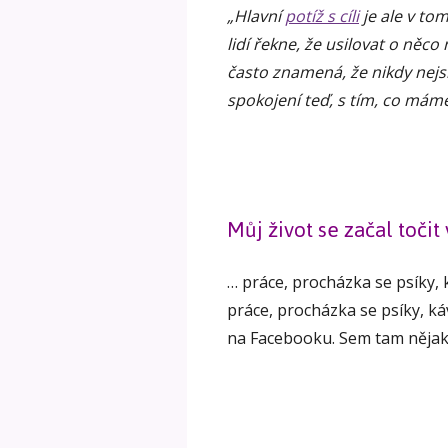
„Hlavní
potíž s cíli
je ale v to
lidí řekne, že usilovat o něc
často znamená, že nikdy nejs
spokojení teď, s tím, co máme
Můj život se začal toči
… práce, procházka se psíky,
práce, procházka se psíky, k
na Facebooku. Sem tam nějaká