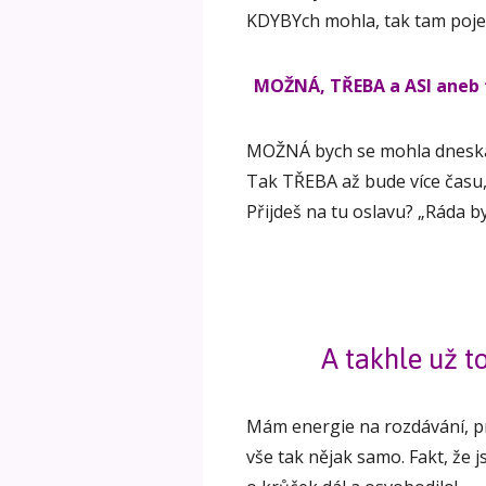
KDYBYch mohla, tak tam poje
MOŽNÁ, TŘEBA a ASI aneb t
MOŽNÁ bych se mohla dneska 
Tak TŘEBA až bude více času,
Přijdeš na tu oslavu? „Ráda 
A takhle už to
Mám energie na rozdávání, prá
vše tak nějak samo. Fakt, že 