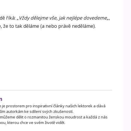
ě říká: „
Vždy dělejme vše, jak nejlépe dovedeme
„,
, že to tak děláme (a nebo právě neděláme).
m
je prostorem pro inspirativní články našich lektorek a dává
ším autorkám ke sdílení svých zkušeností.
 můžeme dělit o rozmanitou ženskou moudrost a každá z nás
ou, kterou chce ve svém životě vidět.