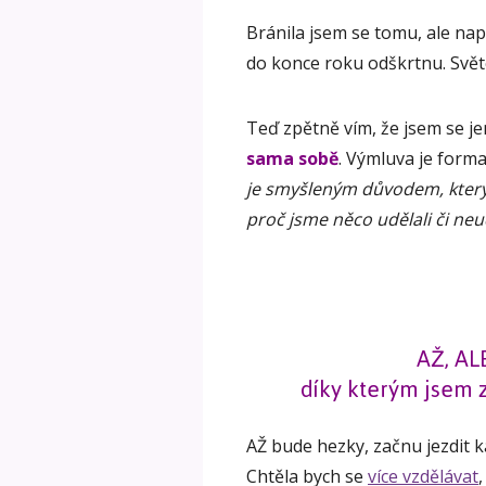
Bránila jsem se tomu, ale naps
do konce roku odškrtnu. Světe
Teď zpětně vím, že jsem se j
sama sobě
. Výmluva je forma
je smyšleným důvodem, který
proč jsme něco udělali či ne
AŽ, AL
díky kterým jsem 
AŽ bude hezky, začnu jezdit k
Chtěla bych se
více vzdělávat