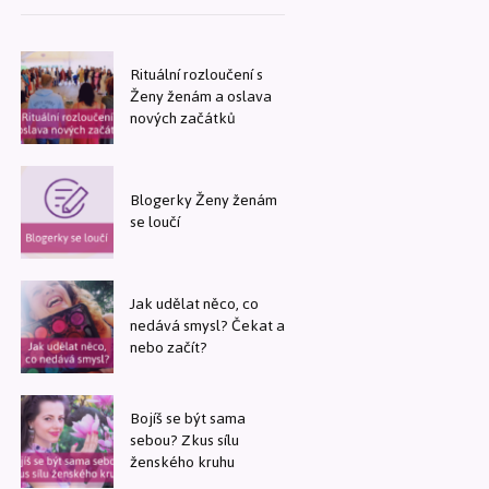
Rituální rozloučení s
Ženy ženám a oslava
nových začátků
Blogerky Ženy ženám
se loučí
Jak udělat něco, co
nedává smysl? Čekat a
nebo začít?
Bojíš se být sama
sebou? Zkus sílu
ženského kruhu