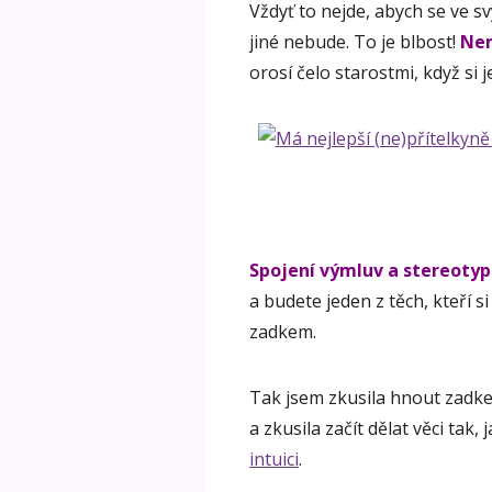
Vždyť to nejde, abych se ve svý
jiné nebude. To je blbost!
Nem
orosí čelo starostmi, když si 
Spojení výmluv a stereoty
a budete jeden z těch, kteří 
zadkem.
Tak jsem zkusila hnout zadke
a zkusila začít dělat věci tak,
intuici
.