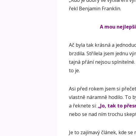
„Kdo je dobrý ve vytváření vý
řekl Benjamin Franklin.
A mou nejlepší
Ač byla tak krásná a jednod
brzdila. Střílela jsem jednu 
tajná přání nejsou splnitelné.
to je.
Asi před rokem jsem si přečetl
vlastně náramně hodilo. To by
a řeknete si:
„Jo, tak to přes
nebo se nad ním trochu skepti
Je to zajímavý článek, kde se 