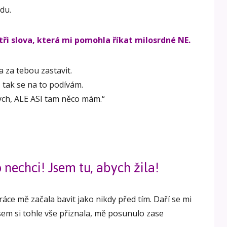
du.
ři slova, která mi pomohla říkat milosrdné NE.
za tebou zastavit.
 tak se na to podívám.
bych, ALE ASI tam něco mám.“
 nechci! Jsem tu, abych žila!
ce mě začala bavit jako nikdy před tím. Daří se mi
jsem si tohle vše přiznala, mě posunulo zase