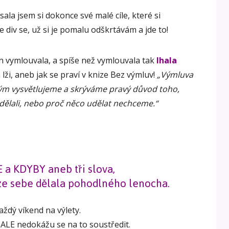
ala jsem si dokonce své malé cíle, které si
 div se, už si je pomalu odškrtávám a jde to!
en vymlouvala, a spíše než vymlouvala tak
lhala
 lži, aneb jak se praví v knize Bez výmluv!
„Výmluva
m vysvětlujeme a skrýváme pravý důvod toho,
udělali, nebo proč něco udělat nechceme.“
E a KDYBY aneb tři slova,
ze sebe dělala pohodlného lenocha.
aždý víkend na výlety.
, ALE nedokážu se na to soustředit.