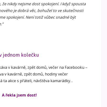
m, že nikdy nejsme dost spokojení. I když spousta
o nového je dobrá věc, bohužel to ve skutečnosti
me spokojení. Není totiž vůbec snadné být
.“
t v jednom kolečku
 káva v kavárně, zpět domů, večer na Facebooku –
áva v kavárně, zpět domů, hodiny večer
 ta akce s přáteli, návštěva kamarádky…
A řekla jsem dost!