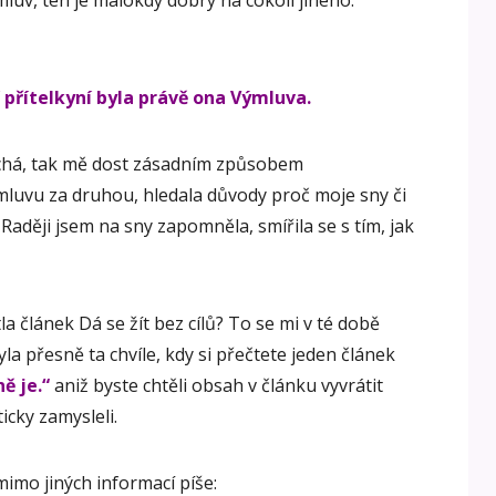
mluv, ten je málokdy dobrý na cokoli jiného.“
 přítelkyní byla právě ona Výmluva.
uchá, tak mě dost zásadním způsobem
výmluvu za druhou, hledala důvody proč moje sny či
 Raději jsem na sny zapomněla, smířila se s tím, jak
a článek Dá se žít bez cílů? To se mi v té době
la přesně ta chvíle, kdy si přečtete jeden článek
ně je.“
aniž byste chtěli obsah v článku vyvrátit
cky zamysleli.
mimo jiných informací píše: