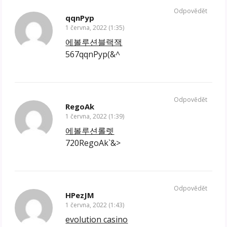
Odpovědět
qqnPyp
1 června, 2022 (1:35)
에볼루션블랙잭
567qqnPyp(&^
Odpovědět
RegoAk
1 června, 2022 (1:39)
에볼루션롤렛
720RegoAk`&>
Odpovědět
HPezJM
1 června, 2022 (1:43)
evolution casino