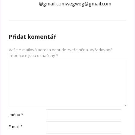
@gmail.comwegweg@gmail.com
Přidat komentář
Vaše e-mailová adresa nebude zveřejněna.
Vyžadované
informace jsou označeny
*
Jméno
*
E-mail
*