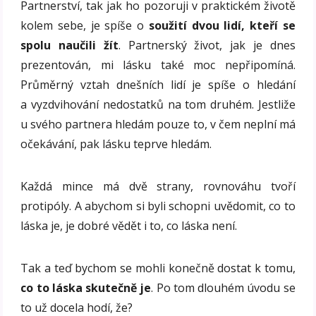
Partnerství, tak jak ho pozoruji v praktickém životě
kolem sebe, je spíše o
soužití dvou lidí, kteří se
spolu naučili žít
. Partnerský život, jak je dnes
prezentován, mi lásku také moc nepřipomíná.
Průměrný vztah dnešních lidí je spíše o hledání
a vyzdvihování nedostatků na tom druhém. Jestliže
u svého partnera hledám pouze to, v čem neplní má
očekávání, pak lásku teprve hledám.
Každá mince má dvě strany, rovnováhu tvoří
protipóly. A abychom si byli schopni uvědomit, co to
láska je, je dobré vědět i to, co láska není.
Tak a teď bychom se mohli konečně dostat k tomu,
co to láska skutečně je
. Po tom dlouhém úvodu se
to už docela hodí, že?