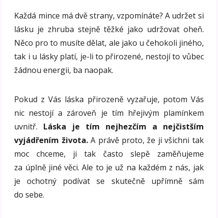
Každá mince má dvě strany, vzpomínáte? A udržet si
lásku je zhruba stejně těžké jako udržovat oheň.
Něco pro to musíte dělat, ale jako u čehokoli jiného,
tak i u lásky platí, je-li to přirozené, nestojí to vůbec
žádnou energii, ba naopak.
Pokud z Vás láska přirozeně vyzařuje, potom Vás
nic nestojí a zároveň je tím hřejivým plamínkem
uvnitř.
Láska je tím nejhezčím a nejčistším
vyjádřením života.
A právě proto, že ji všichni tak
moc chceme, ji tak často slepě zaměňujeme
za úplně jiné věci. Ale to je už na každém z nás, jak
je ochotný podívat se skutečně upřímně sám
do sebe.