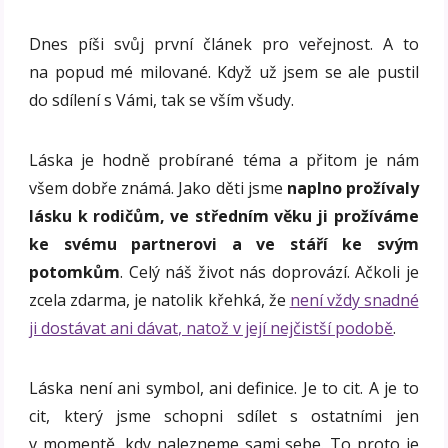
Dnes píši svůj první článek pro veřejnost. A to
na popud mé milované. Když už jsem se ale pustil
do sdílení s Vámi, tak se vším všudy.
Láska je hodně probírané téma a přitom je nám
všem dobře známá. Jako děti jsme
naplno prožívaly
lásku k rodičům, ve středním věku ji prožíváme
ke svému partnerovi a ve stáří ke svým
potomkům
. Celý náš život nás doprovází. Ačkoli je
zcela zdarma, je natolik křehká, že
není vždy snadné
ji dostávat ani dávat, natož v její nejčistší podobě
.
Láska není ani symbol, ani definice. Je to cit. A je to
cit, který jsme schopni sdílet s ostatními jen
v momentě, kdy nalezneme sami sebe. To proto je