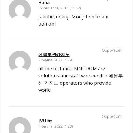
Hana
19 července, 2015 (16:52)
Jakube, děkuji. Moc jste mi/nám
pomohl.
Odpovědět
에볼루션카지노
9 května, 2022 (4:39)
all the technical KINGDOM777
solutions and staff we need for
에볼루
션 카지노
operators who provide
world
Odpovědět
JVUlhs
1 června, 2022 (1:23)