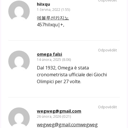
Odpovědět
hiIxqu
1 června, 2022 (1:55)
에볼루션카지노
457hiIxqu|+,
Odpovědět
omega falsi
14 února, 2025 (8:06)
Dal 1932, Omega è stata
cronometrista ufficiale dei Giochi
Olimpici per 27 volte.
Odpovědět
wegweg@gmail.com
26 února, 2026 (0:21)
wegweg@gmail.comwegweg