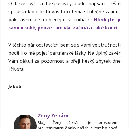
O lásce bylo a bezpochyby bude napsáno ještě
spousta knih. Jestli Vás toto téma skutečně zajímá,
pak lásku ale nehledejte v knihách.
Hledejte ji
sami v sobě, pouze tam vše začíná a také končí.
V těchto pár odstavcích jsem se s Vámi ve stručnosti
podělil o mé pojetí partnerské lásky. Na úplný závěr
Vám děkuji za pozornost a přeji hezký zbytek dne
i života.
Jakub
Ženy Ženám
Blog Ženy ženám je prostorem
pro inspirativní články našich lektorek a dává