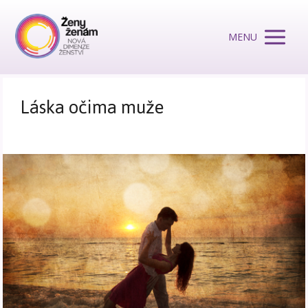
MENU
Láska očima muže