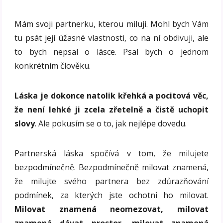
Mám svoji partnerku, kterou miluji. Mohl bych Vám
tu psát její úžasné vlastnosti, co na ní obdivuji, ale
to bych nepsal o lásce. Psal bych o jednom
konkrétním člověku.
Láska je dokonce natolik křehká a pocitová věc,
že není lehké ji zcela zřetelně a čistě uchopit
slovy
. Ale pokusím se o to, jak nejlépe dovedu.
Partnerská láska spočívá v tom, že milujete
bezpodmínečně. Bezpodmínečně milovat znamená,
že milujte svého partnera bez zdůrazňování
podmínek, za kterých jste ochotni ho milovat.
Milovat znamená neomezovat, milovat
znamená dávat prostor, milovat znamená