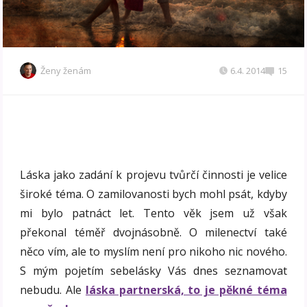
Ženy ženám
6.4. 2014
15
Láska jako zadání k projevu tvůrčí činnosti je velice
široké téma. O zamilovanosti bych mohl psát, kdyby
mi bylo patnáct let. Tento věk jsem už však
překonal téměř dvojnásobně. O milenectví také
něco vím, ale to myslím není pro nikoho nic nového.
S mým pojetím sebelásky Vás dnes seznamovat
nebudu. Ale
láska partnerská, to je pěkné téma