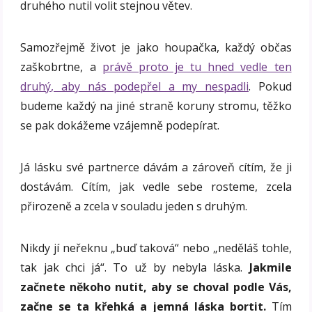
druhého nutil volit stejnou větev.
Samozřejmě život je jako houpačka, každý občas
zaškobrtne, a
právě proto je tu hned vedle ten
druhý, aby nás podepřel a my nespadli
. Pokud
budeme každý na jiné straně koruny stromu, těžko
se pak dokážeme vzájemně podepírat.
Já lásku své partnerce dávám a zároveň cítím, že ji
dostávám. Cítím, jak vedle sebe rosteme, zcela
přirozeně a zcela v souladu jeden s druhým.
Nikdy jí neřeknu „buď taková“ nebo „neděláš tohle,
tak jak chci já“. To už by nebyla láska.
Jakmile
začnete někoho nutit, aby se choval podle Vás,
začne se ta křehká a jemná láska bortit.
Tím