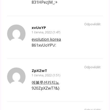
831HPezJM_:+
Odpovědět
xvUoYP
1 června, 2022 (1:47)
evolution korea
861xvUoYP\/:
Odpovědět
ZpXZwT
1 června, 2022 (1:51)
에볼루션카지노
920ZpXZwT?&}