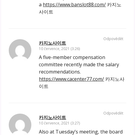
a
https://www.banslot88.com/
카지노
사이트
Odpovědět
카지노사이트
10 července, 2021 (3:26)
A five-member compensation
committee recently made the salary
recommendations.
https://www.cacenter77.com/
카지노사
이트
Odpovědět
카지노사이트
10 července, 2021 (3:27)
Also at Tuesday’s meeting, the board