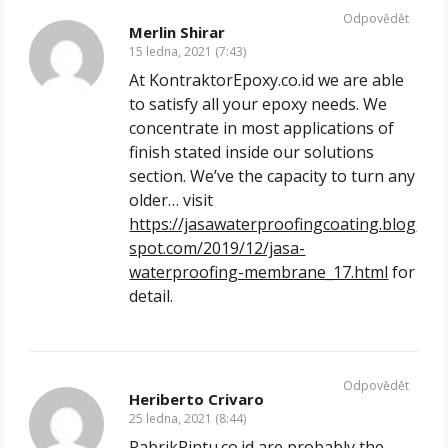
Odpovědět
Merlin Shirar
15 ledna, 2021 (7:43)
At KontraktorEpoxy.co.id we are able
to satisfy all your epoxy needs. We
concentrate in most applications of
finish stated inside our solutions
section. We’ve the capacity to turn any
older… visit
https://jasawaterproofingcoating.blog
spot.com/2019/12/jasa-
waterproofing-membrane_17.html
for
detail.
Odpovědět
Heriberto Crivaro
25 ledna, 2021 (8:44)
PabrikPintu.co.id are probably the