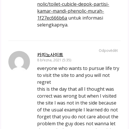
nolic/toilet-cubicle-depok-partisi-
kamar-mandi-phenolic-murah-
1f27ec666b6a
untuk informasi
selengkapnya.
Odpovědět
카지노사이트
8 března, 2021 (5:35)
everyone who wants to pursue life try
to visit the site to and you will not
regret
this is the day that all I thought was
correct was wrong but when I visited
the site I was not in the side because
of the usual example I learned do not
forget that you do not care about the
problem the guy does not wanna let