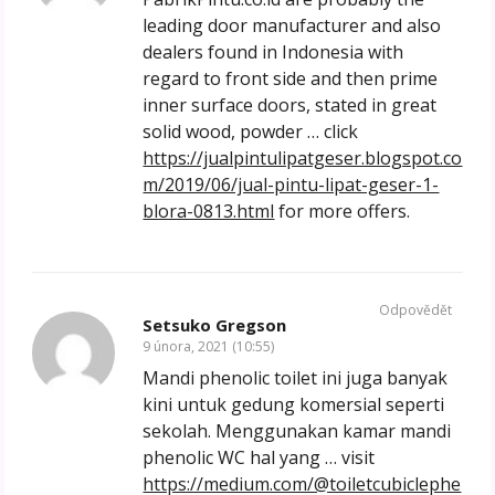
leading door manufacturer and also
dealers found in Indonesia with
regard to front side and then prime
inner surface doors, stated in great
solid wood, powder … click
https://jualpintulipatgeser.blogspot.co
m/2019/06/jual-pintu-lipat-geser-1-
blora-0813.html
for more offers.
Odpovědět
Setsuko Gregson
9 února, 2021 (10:55)
Mandi phenolic toilet ini juga banyak
kini untuk gedung komersial seperti
sekolah. Menggunakan kamar mandi
phenolic WC hal yang … visit
https://medium.com/@toiletcubiclephe