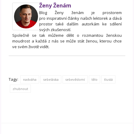
Ženy Ženám
Blog Ženy ženám je prostorem
pro inspirativní články našich lektorek a dává
prostor také dalším autorkám ke sdílení
svých zkušeností.
Společně se tak můžeme dělit o rozmanitou ženskou
moudrost a každá z nás se může stát ženou, kterou chce
ve svém životě vidět.
Tagy:
nadváha
sebeláska
sebevědomí
tělo
tlustá
zhubnout