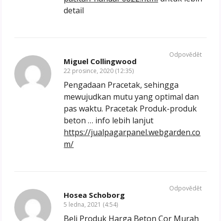
detail
Odpovědět
Miguel Collingwood
22 prosince, 2020 (12:35)
Pengadaan Pracetak, sehingga
mewujudkan mutu yang optimal dan
pas waktu. Pracetak Produk-produk
beton … info lebih lanjut
https://jualpagarpanel.webgarden.co
m/
Odpovědět
Hosea Schoborg
5 ledna, 2021 (4:54)
Beli Produk Harga Beton Cor Murah