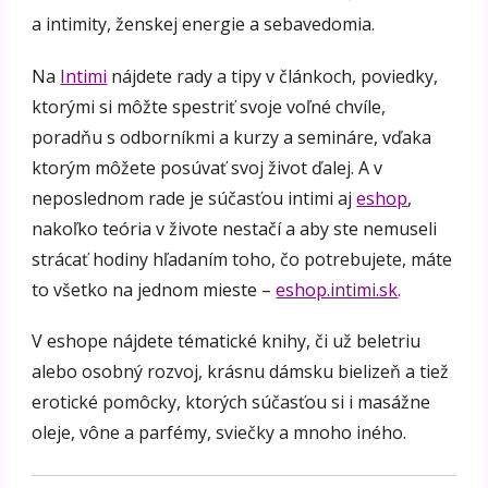
a intimity, ženskej energie a sebavedomia.
Na
Intimi
nájdete rady a tipy v článkoch, poviedky,
ktorými si môžte spestriť svoje voľné chvíle,
poradňu s odborníkmi a kurzy a semináre, vďaka
ktorým môžete posúvať svoj život ďalej. A v
neposlednom rade je súčasťou intimi aj
eshop
,
nakoľko teória v živote nestačí a aby ste nemuseli
strácať hodiny hľadaním toho, čo potrebujete, máte
to všetko na jednom mieste –
eshop.intimi.sk
.
V eshope nájdete tématické knihy, či už beletriu
alebo osobný rozvoj, krásnu dámsku bielizeň a tiež
erotické pomôcky, ktorých súčasťou si i masážne
oleje, vône a parfémy, sviečky a mnoho iného.