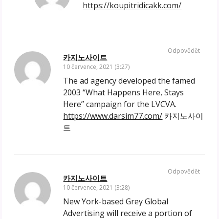
https://koupitridicakk.com/
Odpovědět
카지노사이트
10 července, 2021 (3:27)
The ad agency developed the famed
2003 “What Happens Here, Stays
Here” campaign for the LVCVA.
https://www.darsim77.com/
카지노사이
트
Odpovědět
카지노사이트
10 července, 2021 (3:28)
New York-based Grey Global
Advertising will receive a portion of