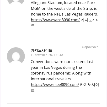
Allegiant Stadium, located near Park
MGM on the west side of the Strip, is
home to the NFL’s Las Vegas Raiders.
https://www.sans8090.com/
카지노사이
트
Odpovědět
카지노사이트
10 července, 2021 (3:30)
Conventions were nonexistent last
year in Las Vegas during the
coronavirus pandemic. Along with
international travelers
https://www.mee8090.com/
카지노사이
트