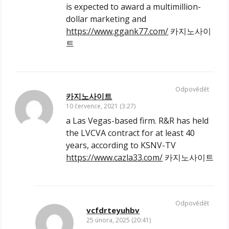
is expected to award a multimillion-
dollar marketing and
https://www.ggank77.com/
카지노사이
트
Odpovědět
카지노사이트
10 července, 2021 (3:27)
a Las Vegas-based firm. R&R has held
the LVCVA contract for at least 40
years, according to KSNV-TV
https://www.cazla33.com/
카지노사이트
Odpovědět
vcfdrteyuhbv
25 února, 2025 (20:41)