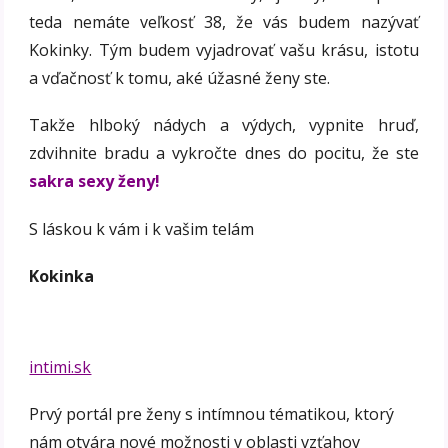
teda nemáte veľkosť 38, že vás budem nazývať
Kokinky. Tým budem vyjadrovať vašu krásu, istotu
a vďačnosť k tomu, aké úžasné ženy ste.
Takže hlboký nádych a výdych, vypnite hruď,
zdvihnite bradu a vykročte dnes do pocitu, že ste
sakra sexy ženy!
S láskou k vám i k vašim telám
Kokinka
intimi.sk
Prvý portál pre ženy s intímnou tématikou, ktorý
nám otvára nové možnosti v oblasti vzťahov