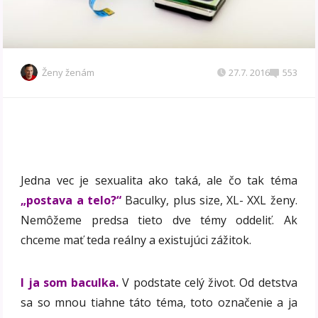
Ženy ženám
27.7. 2016
553
Jedna vec je sexualita ako taká, ale čo tak téma
„
postava a telo?“
Baculky, plus size, XL- XXL ženy.
Nemôžeme predsa tieto dve témy oddeliť. Ak
chceme mať teda reálny a existujúci zážitok.
I ja som baculka.
V podstate celý život. Od detstva
sa so mnou tiahne táto téma, toto označenie a ja