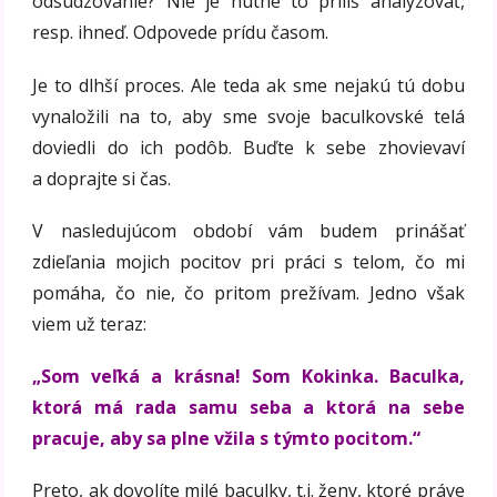
odsudzovanie? Nie je nutné to príliš analyzovať,
resp. ihneď. Odpovede prídu časom.
Je to dlhší proces. Ale teda ak sme nejakú tú dobu
vynaložili na to, aby sme svoje baculkovské telá
doviedli do ich podôb. Buďte k sebe zhovievaví
a doprajte si čas.
V nasledujúcom období vám budem prinášať
zdieľania mojich pocitov pri práci s telom, čo mi
pomáha, čo nie, čo pritom prežívam. Jedno však
viem už teraz:
„Som veľká a krásna! Som Kokinka. Baculka,
ktorá má rada samu seba a ktorá na sebe
pracuje, aby sa plne vžila s týmto pocitom.“
Preto, ak dovolíte milé baculky, t.j. ženy, ktoré práve