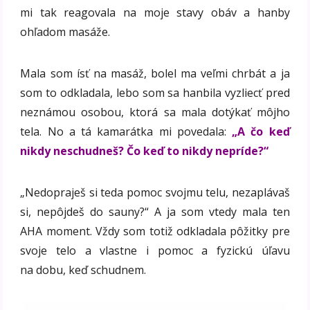
mi tak reagovala na moje stavy obáv a hanby
ohľadom masáže.
Mala som ísť na masáž, bolel ma veľmi chrbát a ja
som to odkladala, lebo som sa hanbila vyzliecť pred
neznámou osobou, ktorá sa mala dotýkať môjho
tela. No a tá kamarátka mi povedala:
„A čo keď
nikdy neschudneš? Čo keď to nikdy nepríde?“
„Nedopraješ si teda pomoc svojmu telu, nezaplávaš
si, nepôjdeš do sauny?“ A ja som vtedy mala ten
AHA moment. Vždy som totiž odkladala pôžitky pre
svoje telo a vlastne i pomoc a fyzickú úľavu
na dobu, keď schudnem.