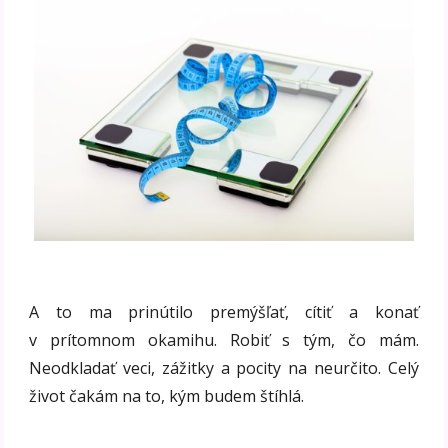
A to ma prinútilo premýšľať, cítiť a konať
v prítomnom okamihu. Robiť s tým, čo mám.
Neodkladať veci, zážitky a pocity na neurčito. Celý
život čakám na to, kým budem štíhlá.