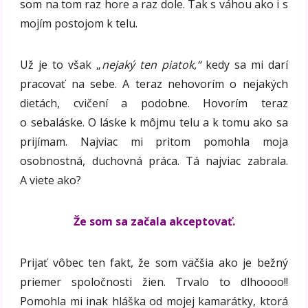
som na tom raz hore a raz dole. Tak s váhou ako i s
mojím postojom k telu.
Už je to však „
nejaký ten piatok,“
kedy sa mi darí
pracovať na sebe. A teraz nehovorím o nejakých
dietách, cvičení a podobne. Hovorím teraz
o sebaláske. O láske k môjmu telu a k tomu ako sa
prijímam. Najviac mi pritom pomohla moja
osobnostná, duchovná práca. Tá najviac zabrala.
A viete ako?
Že som sa začala akceptovať.
Prijať vôbec ten fakt, že som väčšia ako je bežný
priemer spoločnosti žien. Trvalo to dlhoooo!!
Pomohla mi inak hláška od mojej kamarátky, ktorá