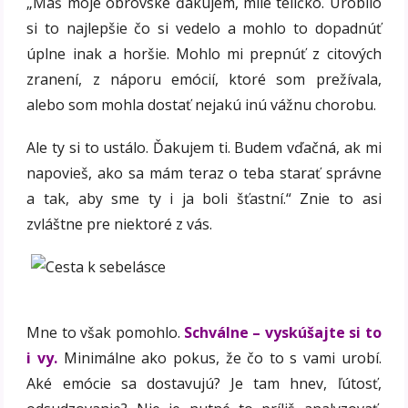
„Máš moje obrovské ďakujem, milé telíčko. Urobilo
si to najlepšie čo si vedelo a mohlo to dopadnúť
úplne inak a horšie. Mohlo mi prepnúť z citových
zranení, z náporu emócií, ktoré som prežívala,
alebo som mohla dostať nejakú inú vážnu chorobu.
Ale ty si to ustálo. Ďakujem ti. Budem vďačná, ak mi
napovieš, ako sa mám teraz o teba starať správne
a tak, aby sme ty i ja boli šťastní.“ Znie to asi
zvláštne pre niektoré z vás.
Mne to však pomohlo.
Schválne – vyskúšajte si to
i vy.
Minimálne ako pokus, že čo to s vami urobí.
Aké emócie sa dostavujú? Je tam hnev, ľútosť,