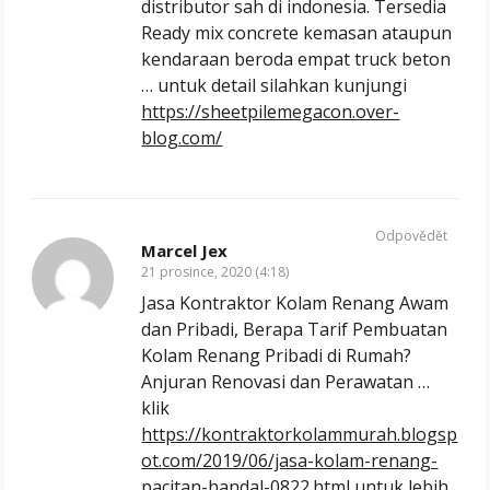
distributor sah di indonesia. Tersedia
Ready mix concrete kemasan ataupun
kendaraan beroda empat truck beton
… untuk detail silahkan kunjungi
https://sheetpilemegacon.over-
blog.com/
Odpovědět
Marcel Jex
21 prosince, 2020 (4:18)
Jasa Kontraktor Kolam Renang Awam
dan Pribadi, Berapa Tarif Pembuatan
Kolam Renang Pribadi di Rumah?
Anjuran Renovasi dan Perawatan …
klik
https://kontraktorkolammurah.blogsp
ot.com/2019/06/jasa-kolam-renang-
pacitan-handal-0822.html
untuk lebih