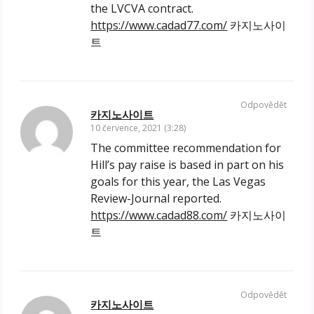
the LVCVA contract.
https://www.cadad77.com/
카지노사이
트
Odpovědět
카지노사이트
10 července, 2021 (3:28)
The committee recommendation for
Hill’s pay raise is based in part on his
goals for this year, the Las Vegas
Review-Journal reported.
https://www.cadad88.com/
카지노사이
트
Odpovědět
카지노사이트