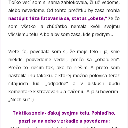
Toľko vecí som si sama zablokovala, či už vedome,
alebo nevedome. Od tohto prežitku by zasa mohla
nastúpiť fáza ľutovania sa, status „obete,“
že čo
som všetko ja chúďatko nemala kvôli svojmu
väčšiemu telu. A bola by som zasa, kde predtým…
Viete čo, povedala som si, že moje telo i ja, sme
niekde podvedome vedeli, prečo sa „obaľujem“.
Prečo to riešim tak, ako to riešim. A preto som
nastolila inú taktiku, z ktorej možno polovica teraz
čítajúcich ľudí „odpadne“ a v diskusii budú
komentáre k stravovaniu a cvičeniu. A ja si hovorím-
„Nech sú.“ :)
Taktika znela- ďakuj svojmu telu. Pohlaď ho,
pozri sa na neho v zrkadle a povedz mu: