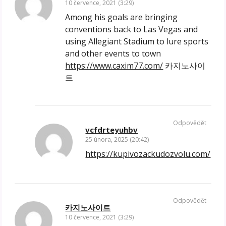
10 července, 2021 (3:29)
Among his goals are bringing
conventions back to Las Vegas and
using Allegiant Stadium to lure sports
and other events to town
https://www.caxim77.com/
카지노사이
트
Odpovědět
vcfdrteyuhbv
25 února, 2025 (20:42)
https://kupivozackudozvolu.com/
Odpovědět
카지노사이트
10 července, 2021 (3:29)