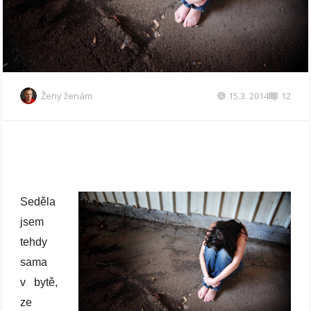
Ženy ženám
15.3. 2014
12
Seděla
jsem
tehdy
sama
v bytě,
ze