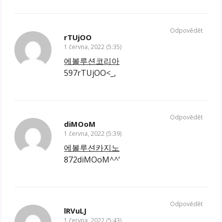
Odpovědět
rTUjOO
1 června, 2022 (5:35)
에볼루션코리아
597rTUjOO<_,
Odpovědět
diMOoM
1 června, 2022 (5:39)
에볼루션카지노
872diMOoM^^‘
Odpovědět
lRVuLJ
1 června, 2022 (5:43)