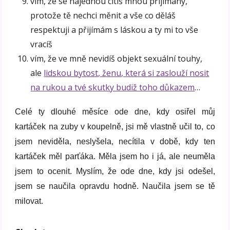
vím, že se najednou cítíš mnou přijímaný,
protože tě nechci měnit a vše co děláš
respektuji a přijímám s láskou a ty mi to vše
vracíš
vím, že ve mně nevidíš objekt sexuální touhy,
ale
lidskou bytost, ženu, která si zaslouží nosit
na rukou a tvé skutky budiž toho důkazem
…
Celé ty dlouhé měsíce ode dne, kdy osiřel můj
kartáček na zuby v koupelně, jsi mě vlastně učil to, co
jsem neviděla, neslyšela, necítila v době, kdy ten
kartáček měl parťáka. Měla jsem ho i já, ale neuměla
jsem to ocenit. Myslím, že ode dne, kdy jsi odešel,
jsem se naučila opravdu hodně. Naučila jsem se tě
milovat.