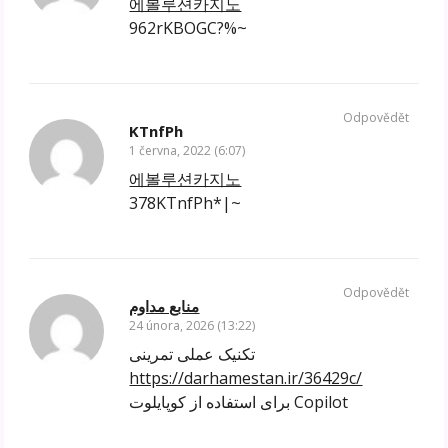
에볼루션카지노
962rKBOGC?%~
Odpovědět
KTnfPh
1 června, 2022 (6:07)
에볼루션카지노
378KTnfPh*|~
Odpovědět
منابع مداوم
24 února, 2026 (13:22)
تکنیک عملی تمرینی
https://darhamestan.ir/36429c/
برای استفاده از کوپایلوت Copilot