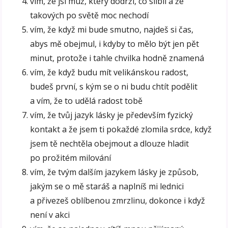
vím, že jsi muž, který dodrží, co slíbil a že
takových po světě moc nechodí
vím, že když mi bude smutno, najdeš si čas,
abys mě obejmul, i kdyby to mělo být jen pět
minut, protože i tahle chvilka hodně znamená
vím, že když budu mít velikánskou radost,
budeš první, s kým se o ni budu chtít podělit
a vím, že to udělá radost tobě
vím, že tvůj jazyk lásky je především fyzický
kontakt a že jsem ti pokaždé zlomila srdce, když
jsem tě nechtěla obejmout a dlouze hladit
po prožitém milování
vím, že tvým dalším jazykem lásky je způsob,
jakým se o mě staráš a naplníš mi lednici
a přivezeš oblíbenou zmrzlinu, dokonce i když
není v akci