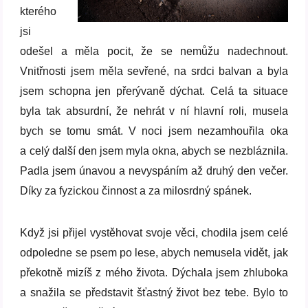
kterého
jsi
odešel a měla pocit, že se nemůžu nadechnout.
Vnitřnosti jsem měla sevřené, na srdci balvan a byla
jsem schopna jen přerývaně dýchat. Celá ta situace
byla tak absurdní, že nehrát v ní hlavní roli, musela
bych se tomu smát. V noci jsem nezamhouřila oka
a celý další den jsem myla okna, abych se nezbláznila.
Padla jsem únavou a nevyspáním až druhý den večer.
Díky za fyzickou činnost a za milosrdný spánek.
Když jsi přijel vystěhovat svoje věci, chodila jsem celé
odpoledne se psem po lese, abych nemusela vidět, jak
překotně mizíš z mého života. Dýchala jsem zhluboka
a snažila se představit šťastný život bez tebe. Bylo to