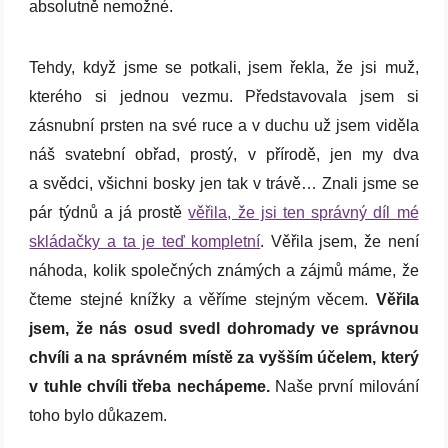
absolutně nemožné.
Tehdy, když jsme se potkali, jsem řekla, že jsi muž,
kterého si jednou vezmu. Představovala jsem si
zásnubní prsten na své ruce a v duchu už jsem viděla
náš svatební obřad, prostý, v přírodě, jen my dva
a svědci, všichni bosky jen tak v trávě… Znali jsme se
pár týdnů a já prostě
věřila, že jsi ten správný díl mé
skládačky a ta je teď kompletní
. Věřila jsem, že není
náhoda, kolik společných známých a zájmů máme, že
čteme stejné knížky a věříme stejným věcem.
Věřila
jsem, že nás osud svedl dohromady ve správnou
chvíli a na správném místě za vyšším účelem, který
v tuhle chvíli třeba nechápeme.
Naše první milování
toho bylo důkazem.