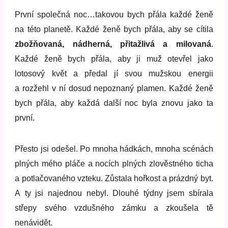
První společná noc…takovou bych přála každé ženě
na této planetě. Každé ženě bych přála, aby se cítila
zbožňovaná, nádherná, přitažlivá a milovaná
.
Každé ženě bych přála, aby ji muž otevřel jako
lotosový květ a předal jí svou mužskou energii
a rozžehl v ní dosud nepoznaný plamen. Každé ženě
bych přála, aby každá další noc byla znovu jako ta
první.
Přesto jsi odešel. Po mnoha hádkách, mnoha scénách
plných mého pláče a nocích plných zlověstného ticha
a potlačovaného vzteku. Zůstala hořkost a prázdný byt.
A ty jsi najednou nebyl. Dlouhé týdny jsem sbírala
střepy svého vzdušného zámku a zkoušela tě
nenávidět.