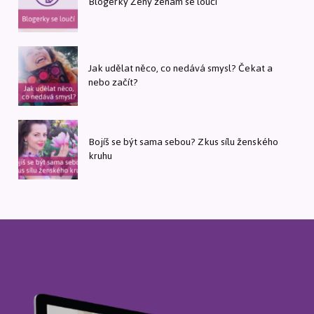
Blogerky Ženy ženám se loučí
Jak udělat něco, co nedává smysl? Čekat a
nebo začít?
Bojíš se být sama sebou? Zkus sílu ženského
kruhu