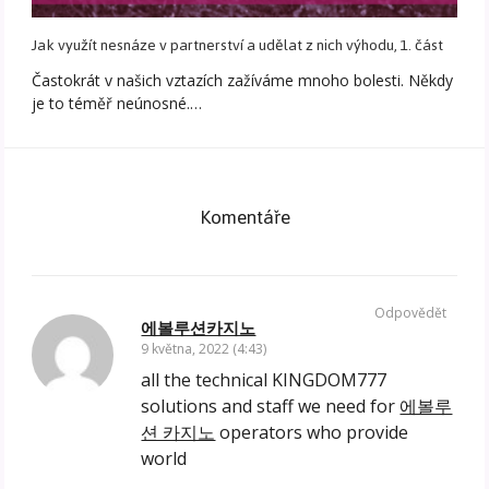
Jak využít nesnáze v partnerství a udělat z nich výhodu, 1. část
Častokrát v našich vztazích zažíváme mnoho bolesti. Někdy
je to téměř neúnosné.…
Komentáře
Odpovědět
에볼루션카지노
9 května, 2022 (4:43)
all the technical KINGDOM777
solutions and staff we need for
에볼루
션 카지노
operators who provide
world