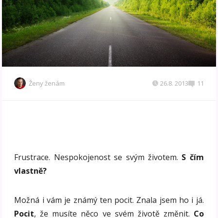
Ženy ženám
26.8. 2013
11
Frustrace. Nespokojenost se svým životem.
S čím
vlastně?
Možná i vám je známý ten pocit. Znala jsem ho i já.
Pocit
, že musíte něco ve svém životě změnit.
Co