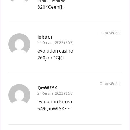
820KCeeni]:.
Odpovědět
jobDGJ
24 června, 2022 (8:52)
evolution casino
260jobDGJ(:!
Odpovědět
QmWfYK
24 června, 2022 (8:56)
evolution korea
649QmWfYK~~: