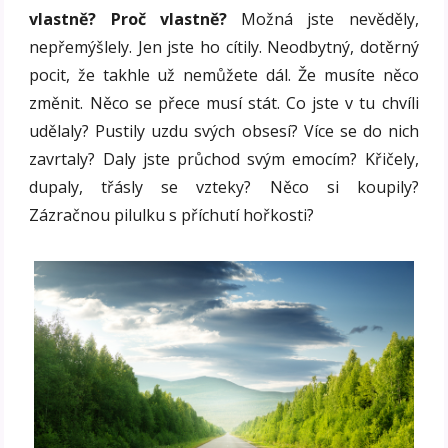
vlastně? Proč vlastně?
Možná jste nevěděly,
nepřemýšlely. Jen jste ho cítily. Neodbytný, dotěrný
pocit, že takhle už nemůžete dál. Že musíte něco
změnit. Něco se přece musí stát. Co jste v tu chvíli
udělaly? Pustily uzdu svých obsesí? Více se do nich
zavrtaly? Daly jste průchod svým emocím? Křičely,
dupaly, třásly se vzteky? Něco si koupily?
Zázračnou pilulku s příchutí hořkosti?