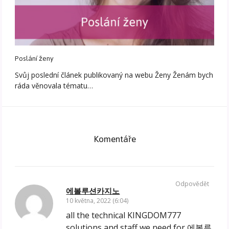
Poslání ženy
Svůj poslední článek publikovaný na webu Ženy Ženám bych
ráda věnovala tématu…
Komentáře
Odpovědět
에볼루션카지노
10 května, 2022 (6:04)
all the technical KINGDOM777
solutions and staff we need for
에볼루