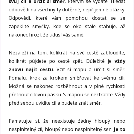
svůj cíl a určit si směr
, kterým se vydáte. Hledat
odpovědi na všechny ty dotěrné, nepříjemné otázky.
Odpovědi, které vám pomohou dostat se ze
zapeklité smyčky, kde se oko stále stahuje, až
nakonec hrozí, že udusí vás samé.
Nezáleží na tom, kolikrát na své cestě zabloudíte,
kolikrát půjdete po cestě zpět. Důležité je
vždy
znovu najít cestu
. Vzít si mapu a určit si směr.
Pomalu, krok za krokem směřovat ke svému cíli.
Možná se nakonec rozběhnout a v plné rychlosti
přetnout cílovou pásku. S mapou se neztratíte. Vždy
před sebou uvidíte cíl a budete znát směr.
Pamatujte si, že neexistuje žádný hloupý nebo
nesplnitelný cíl, hloupý nebo nesplnitelný sen.
Je to