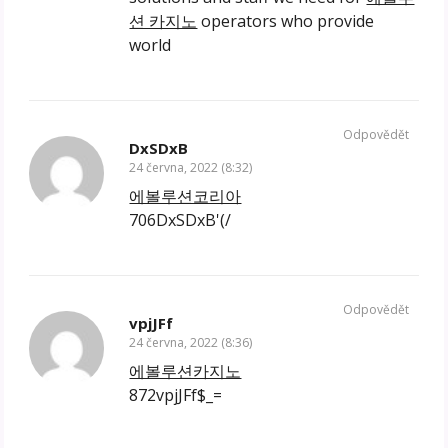
션 카지노
operators who provide
world
Odpovědět
DxSDxB
24 června, 2022 (8:32)
에볼루션코리아
706DxSDxB'(/
Odpovědět
vpjJFf
24 června, 2022 (8:36)
에볼루션카지노
872vpjJFf$_=