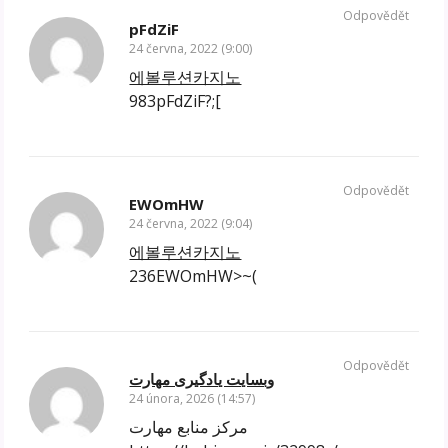
Odpovědět
pFdZiF
24 června, 2022 (9:00)
에볼루션카지노
983pFdZiF?;[
Odpovědět
EWOmHW
24 června, 2022 (9:04)
에볼루션카지노
236EWOmHW>~(
Odpovědět
وبسایت یادگیری مهارت
24 února, 2026 (14:57)
مرکز منابع مهارت