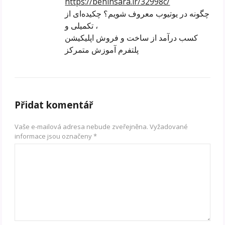
https://behinsara.ir/32998c/
چگونه در یوتیوب معروف شویم؟ چکیده‌ای از
، تکمیلی و
کسب درآمد از ساخت و فروش اپلیکیشن
پلتفرم آموزش متمرکز
Přidat komentář
Vaše e-mailová adresa nebude zveřejněna.
Vyžadované
informace jsou označeny
*