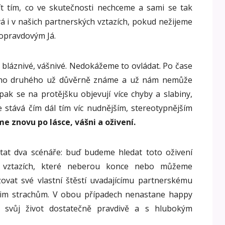
t tím, co ve skutečnosti nechceme a sami se tak
vá i v našich partnerských vztazích, pokud nežijeme
 opravdovým Já.
, bláznivé, vášnivé. Nedokážeme to ovládat. Po čase
ť toho druhého už důvěrně známe a už nám nemůže
ak se na protějšku objevují více chyby a slabiny,
e stává čím dál tím víc nudnějším, stereotypnějším
e znovu po lásce, vášni a oživení.
tat dva scénáře: buď budeme hledat toto oživení
 vztazích, které neberou konce nebo můžeme
ovat své vlastní štěstí uvadajícímu partnerskému
ašim strachům. V obou případech nenastane happy
me svůj život dostatečně pravdivě a s hlubokým