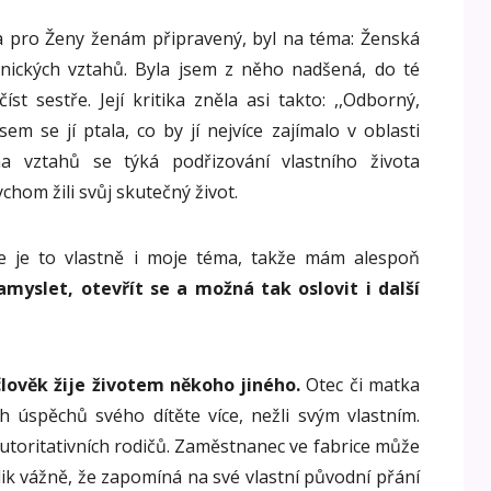
la pro Ženy ženám připravený, byl na téma: Ženská
nických vztahů. Byla jsem z něho nadšená, do té
st sestře. Její kritika zněla asi takto: ,,Odborný,
 jsem se jí ptala, co by jí nejvíce zajímalo v oblasti
a vztahů se týká podřizování vlastního života
chom žili svůj skutečný život.
že je to vlastně i moje téma, takže mám alespoň
amyslet, otevřít se a možná tak oslovit i další
člověk žije životem někoho jiného.
Otec či matka
 úspěchů svého dítěte více, nežli svým vlastním.
autoritativních rodičů. Zaměstnanec ve fabrice může
olik vážně, že zapomíná na své vlastní původní přání