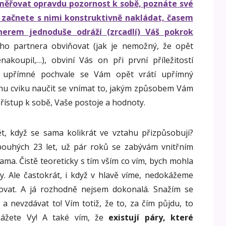
ěřovat opravdu pozornost k sobě, poznáte své
a začnete s nimi konstruktivně nakládat, časem
tnerem jednoduše odráží (zrcadlí) Váš pokrok
o partnera obviňovat (jak je nemožný, že opět
akoupil,…), obviní Vás on při první příležitostí
í upřímné pochvale se Vám opět vrátí upřímný
chu cviku naučit se vnímat to, jakým způsobem Vám
 přístup k sobě, Vaše postoje a hodnoty.
, když se sama kolikrát ve vztahu přizpůsobuji?
pouhých 23 let, už pár roků se zabývám vnitřním
ma. Čistě teoreticky s tím vším co vím, bych mohla
y. Ale častokrát, i když v hlavě víme, nedokážeme
zovat. A já rozhodně nejsem dokonalá. Snažím se
 a nevzdávat to! Vím totiž, že to, za čím půjdu, to
kážete Vy! A také vím, že
existují páry, které