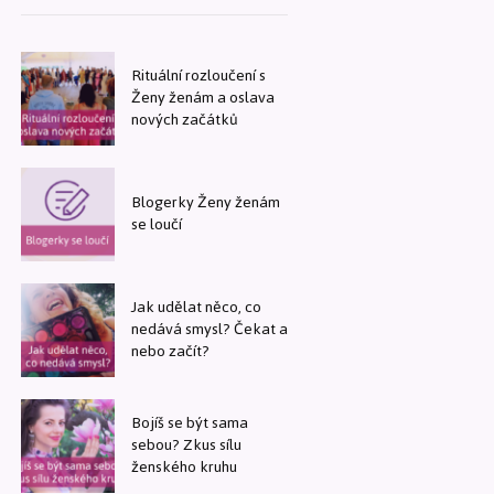
Rituální rozloučení s
Ženy ženám a oslava
nových začátků
Blogerky Ženy ženám
se loučí
Jak udělat něco, co
nedává smysl? Čekat a
nebo začít?
Bojíš se být sama
sebou? Zkus sílu
ženského kruhu