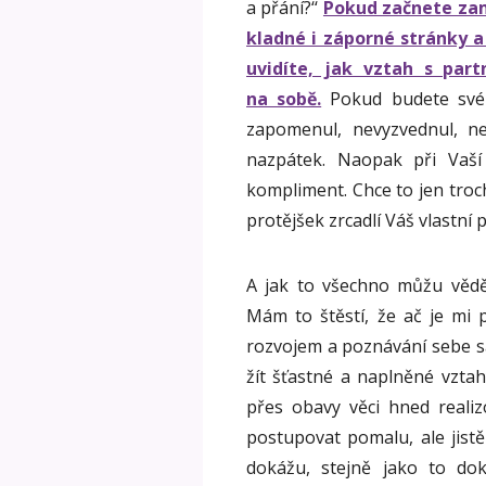
a přání?‘‘
Pokud začnete zam
kladné i záporné stránky 
uvidíte, jak vztah s par
na sobě.
Pokud budete svéh
zapomenul, nevyzvednul, nen
nazpátek. Naopak při Vaš
kompliment. Chce to jen tro
protějšek zrcadlí Váš vlastní
A jak to všechno můžu vědět
Mám to štěstí, že ač je mi 
rozvojem a poznávání sebe sa
žít šťastné a naplněné vztah
přes obavy věci hned reali
postupovat pomalu, ale jistě
dokážu, stejně jako to do