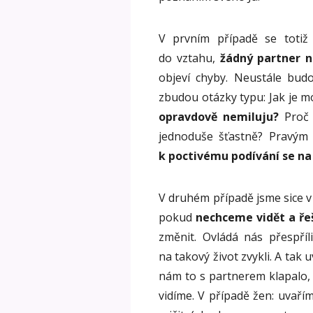
V prvním případě se totiž
do vztahu,
žádný partner n
objeví chyby. Neustále bud
zbudou otázky typu: Jak je 
opravdově nemiluju?
Proč 
jednoduše šťastně? Pravým
k poctivému podívání se n
V druhém případě jsme sice v 
pokud
nechceme vidět a řeš
změnit. Ovládá nás přespříl
na takový život zvykli. A tak
nám to s partnerem klapalo, 
vidíme. V případě žen: uvaří