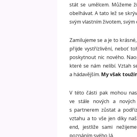
stát se umělcem. Můžeme ží
obelhávat. A tato lež se skrý
svým vlastním životem, svým
Zamilujeme se a je to krásné
přijde vystřízlivění, nebo
poskytnout nic nového. Naop
které se nám nelíbí. Vztah s
a hádavějším.
My však toužím
V této části pak mohou nas
ve stále nových a nových
s partnerem zůstat a podřiz
vztahu a to vše jen díky n
end, jestliže sami nežije
poznáním svého Já.