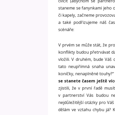
cvičit (abychom se partnero
staneme se fanynkami jeho o
či kapely, začneme provozova
a také podřizujeme náš čas
scénáře:
V prvém se může stát, že pro
konflikty budou přetrvávat dál
vložili. V druhém, bude Váš 
tato neupřímná snaha unaví
koníčky, nenaplněné touhy?‘
se stanete časem ještě ví
zjistili, že v první řadě mus
v partnerství Vás budou neu
nejdůležitější otázky pro Váš
dělám ve vztahu chybu já? 