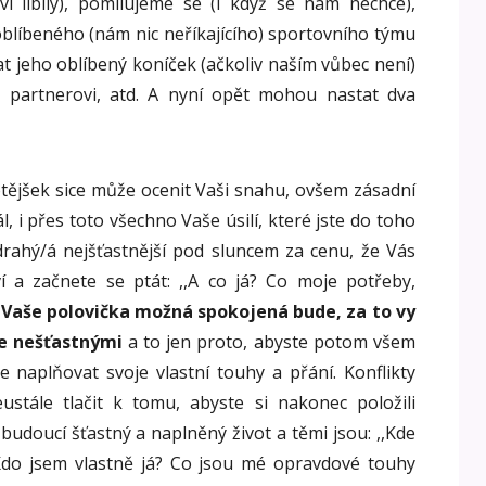
vi líbily), pomilujeme se (i když se nám nechce),
blíbeného (nám nic neříkajícího) sportovního týmu
t jeho oblíbený koníček (ačkoliv naším vůbec není)
 partnerovi, atd. A nyní opět mohou nastat dva
tějšek sice může ocenit Vaši snahu, ovšem zásadní
, i přes toto všechno Vaše úsilí, které jste do toho
drahý/á nejšťastnější pod sluncem za cenu, že Vás
 a začnete se ptát: ,,A co já? Co moje potřeby,
‘
Vaše polovička možná spokojená bude, za to vy
ce nešťastnými
a to jen proto, abyste potom všem
íte naplňovat svoje vlastní touhy a přání. Konflikty
stále tlačit k tomu, abyste si nakonec položili
 budoucí šťastný a naplněný život a těmi jsou: ,,Kde
Kdo jsem vlastně já? Co jsou mé opravdové touhy