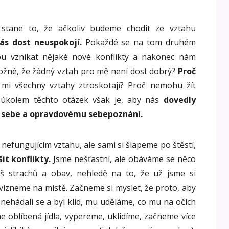
 stane to, že ačkoliv budeme chodit ze vztahu
ás dost neuspokojí.
Pokaždé se na tom druhém
ou vznikat nějaké nové konflikty a nakonec nám
možné, že žádný vztah pro mě není dost dobrý?
Proč
mi všechny vztahy ztroskotají? Proč nemohu žít
 úkolem těchto otázek však je, aby nás
dovedly
a sebe a opravdovému sebepoznání.
nefungujícím vztahu, ale sami si šlapeme po štěstí,
it konflikty.
Jsme nešťastní, ale obáváme se něco
iš strachů a obav, nehledě na to, že už jsme si
 uvízneme na místě. Začneme si myslet, že proto, aby
nehádali se a byl klid, mu uděláme, co mu na očích
me oblíbená jídla, vypereme, uklidíme, začneme více