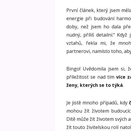
První článek, který jsem mě
energie při budování harmo
doby, než jsem ho dala přečí
nudný, příliš detailní.‘‘ Když
vztahů, řekla mi, že mnoh
partnerovi, namísto toho, aby
Bingo! Uvědomila jsem si, 
příležitost se nad tím
více z
ženy, kterých se to týká
.
Je jistě mnoho případů, kdy
mohou žít životem budoucích
Dítě může žít životem svých 
žít touto živitelskou rolí nat