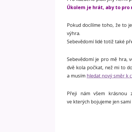
Úkolem je hrát, aby to pro 
Pokud docílíme toho, že to j
výhra.
Sebevědomí lidé totiž také př
Sebevědomí je pro mě hra, 
dvě kola počkat, než mi to d
a musím
hledat nový směr k cí
Přeji nám všem krásnou z
ve kterých bojujeme jen sami