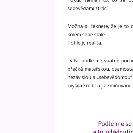
sebevědomí ztrácí.
Možná si řeknete, že je to d
kolem sebe stále.
Tohle je realita.
Další, podle mě špatně poch
přečká mateřskou, osamostat
nezávislou a „sebevědomou“ 
zvýšila kredit a již zmiňovan
Podle mě se
a to zvládnutí