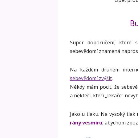
Opět prob
Bu
Super doporučení, které 
sebevědomí znamená naprost
Na každém druhém interne
sebevědomí zvýšit
.
Někdy mám pocit, že sebevěd
a někteří, kteří „lékaře“ nevyh
Jako u tlaku. Na vysoký tlak
rány vesmíru
, abychom zpozo