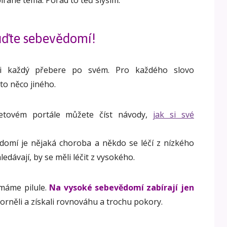
írané téma. Pořád to teď slyším.
ďte sebevědomí!
si každý přebere po svém. Pro každého slovo
o něco jiného.
tovém portále můžete číst návody,
jak si své
omí je nějaká choroba a někdo se léčí z nízkého
ledávají, by se měli léčit z vysokého.
 máme pilule.
Na vysoké sebevědomí zabírají jen
rněli a získali rovnováhu a trochu pokory.