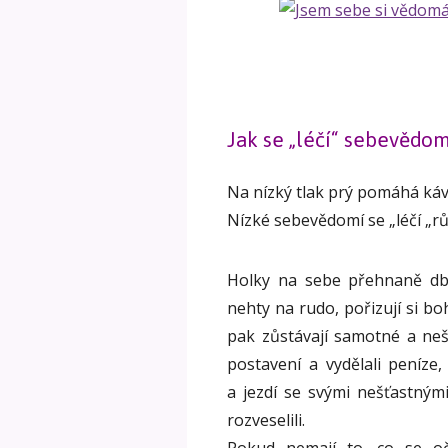
Jak se „léčí“ sebevědom
Na nízký tlak prý pomáhá káv
Nízké sebevědomí se „léčí „r
Holky na sebe přehnaně dba
nehty na rudo, pořizují si b
pak zůstávají samotné a neš
postavení a vydělali peníze,
a jezdí se svými nešťastným
rozveselili.
Pokud nemají to, co se oč