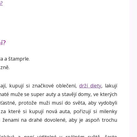
í?
a a štamprle.
ůzně.
jí, kupují si značkové oblečení,
drží diety
, lakují
ohaté muže se super auty a stavějí domy, ve kterých
ťastné, protože muži musí do světa, aby vydobyli
 za které si kupují nová auta, pořizují si milenky
i ženami na drahé dovolené, aby je aspoň trochu
ekává a není viditelné v reálném světě, často