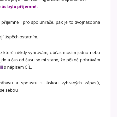
nás bylo příjemné.
e příjemné i pro spoluhráče, pak je to dvojnásobná
ejí úspěch ostatním.
ve které někdy vyhrávám, občas musím jedno nebo
ojde a čas od času se mi stane, že pěkně pohrávám
li
s nápisem CÍL.
ábavu a spoustu s láskou vyhraných zápasů,
 se sebou.