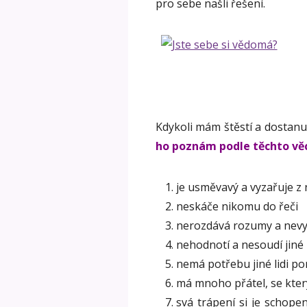
pro sebe našli řešení.
Kdykoli mám štěstí a dostanu
ho poznám podle těchto věc
je usměvavý a vyzařuje z n
neskáče nikomu do řeči
nerozdává rozumy a nev
nehodnotí a nesoudí jiné l
nemá potřebu jiné lidi po
má mnoho přátel, se kter
svá trápení si je schope