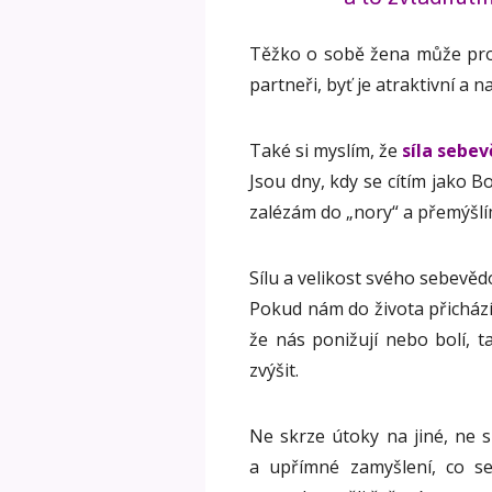
Těžko o sobě žena může proh
partneři, byť je atraktivní a
Také si myslím, že
síla sebev
Jsou dny, kdy se cítím jako Bo
zalézám do „nory“ a přemýšlí
Sílu a velikost svého sebevě
Pokud nám do života přicház
že nás ponižují nebo bolí, 
zvýšit.
Ne skrze útoky na jiné, ne 
a upřímné zamyšlení, co s