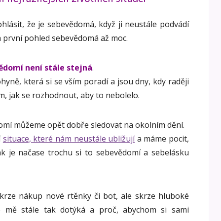
lásit, že je sebevědomá, když ji neustále podvádí
 na první pohled sebevědomá až moc.
ědomí není stále stejná
.
hyně, která si se vším poradí a jsou dny, kdy raději
m, jak se rozhodnout, aby to nebolelo.
domí můžeme opět dobře sledovat na okolním dění.
í
situace, které nám neustále ubližují
a máme pocit,
tak je načase trochu si to sebevědomí a sebelásku
skrze nákup nové rtěnky či bot, ale skrze hluboké
e mě stále tak dotýká a proč, abychom si sami