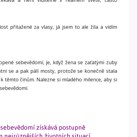
ost přitažené za vlasy, já jsem to ale žila a vidím
opené sebevědomí, je, když žena se zaťatými zuby
ní se a pak pálí mosty, protože se konečně stala
k těmto činům. Nalezne si mladého milence, aby si
é sebevědomí.
 sebevědomí získává postupně
m nejrůznějších životních situací