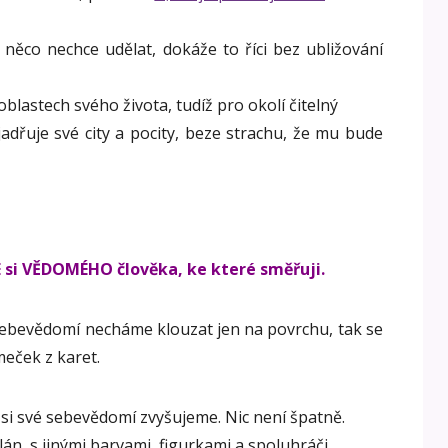
 něco nechce udělat, dokáže to říci bez ubližování
oblastech svého života, tudíž pro okolí čitelný
adřuje své city a pocity, beze strachu, že mu bude
E si VĚDOMÉHO člověka, ke které směřuji.
 sebevědomí necháme klouzat jen na povrchu, tak se
eček z karet.
si své sebevědomí zvyšujeme. Nic není špatně.
lán, s jinými barvami, figurkami a spoluhráči.