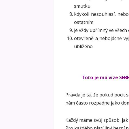
smutku
kdykoli nesouhlasí, nebo
ostatním
je vždy upřímný ve všech 
otevřeně a nebojácně vyj
ublíženo
Toto je má vize SEB
Pravda je ta, že pokud pocit
nám často rozpadne jako dom
Každý máme svůj způsob, jak 
Pro každého platí jiný herní p