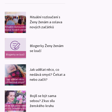
Rituální rozloučení s
Ženy ženám a oslava
nových začátků
Blogerky Ženy ženám
se loučí
Jak udělat něco, co
nedává smysl? Čekat a
nebo začít?
Bojíš se být sama
sebou? Zkus sílu
ženského kruhu