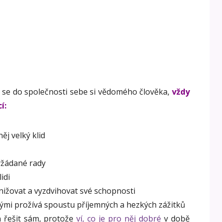
 se do společnosti sebe si vědomého člověka,
vždy
í:
ěj velký klid
yžádané rady
idi
nižovat a vyzdvihovat své schopnosti
ými prožívá spoustu příjemných a hezkých zážitků
n řešit sám, protože
ví, co je pro něj dobré
v době