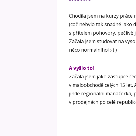
Chodila jsem na kurzy práce n
(což nebylo tak snadné jako 
s přítelem pohovory, pečlivě j
Začala jsem studovat na vyso
něco normálního! :-) )
A vyšlo to!
Začala jsem jako zástupce řed
v maloobchodě celých 15 let.
jinde regionální manažerka, pa
v prodejnách po celé republic