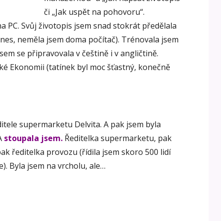
či „Jak uspět na pohovoru“.
a PC. Svůj životopis jsem snad stokrát předělala
dnes, neměla jsem doma počítač). Trénovala jsem
sem se připravovala v češtině i v angličtině.
ké Ekonomii (tatínek byl moc šťastný, konečně
itele supermarketu Delvita. A pak jsem byla
 A
stoupala jsem.
Ředitelka supermarketu, pak
k ředitelka provozu (řídila jsem skoro 500 lidí
e). Byla jsem na vrcholu, ale…