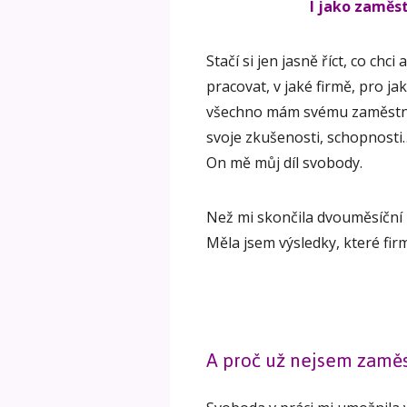
I jako zaměs
Stačí si jen jasně říct, co chci 
pracovat, v jaké firmě, pro ja
všechno mám svému zaměstnava
svoje zkušenosti, schopnosti
On mě můj díl svobody.
Než mi skončila dvouměsíční l
Měla jsem výsledky, které fir
A proč už nejsem zamě