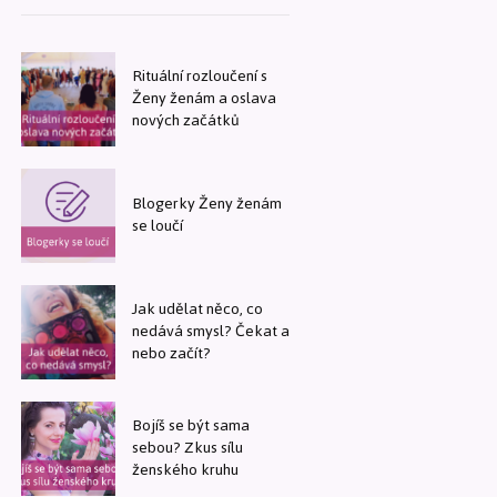
Rituální rozloučení s
Ženy ženám a oslava
nových začátků
Blogerky Ženy ženám
se loučí
Jak udělat něco, co
nedává smysl? Čekat a
nebo začít?
Bojíš se být sama
sebou? Zkus sílu
ženského kruhu