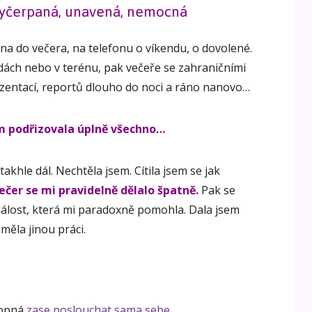
vyčerpaná, unavená, nemocná
ána do večera, na telefonu o víkendu, o dovolené.
adách nebo v terénu, pak večeře se zahraničními
zentací, reportů dlouho do noci a ráno nanovo…
em podřizovala úplně všechno…
akhle dál. Nechtěla jsem. Cítila jsem se jak
večer se mi pravidelně dělalo špatně.
Pak se
álost, která mi paradoxně pomohla. Dala jsem
měla jinou práci.
hopná
zase poslouchat sama sebe
.