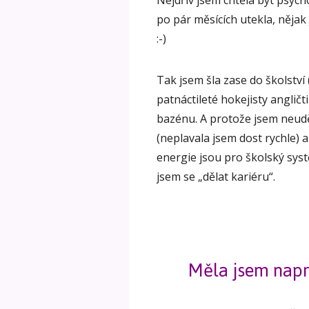
Nejdřív jsem chtěla být psycho
po pár měsících utekla, nějak
:-)
Tak jsem šla zase do školství (
patnáctileté hokejisty angličt
bazénu. A protože jsem neudě
(neplavala jsem dost rychle) a 
energie jsou pro školský sys
jsem se „dělat kariéru“.
Měla jsem napro