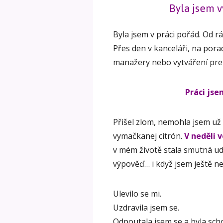
Byla jsem 
Byla jsem v práci pořád. Od r
Přes den v kanceláři, na por
manažery nebo vytváření pre
Práci js
Přišel zlom, nemohla jsem už t
vymačkanej citrón.
V neděli 
v mém životě stala smutná ud
výpověď… i když jsem ještě ne
Ulevilo se mi.
Uzdravila jsem se.
Odpoutala jsem se a byla sc