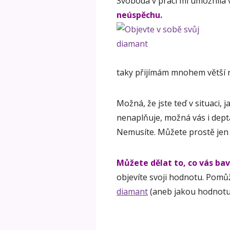
Svoboda v práci mi umožnila v
neúspěchu.
taky přijímám mnohem větší r
Možná, že jste teď v situaci, 
nenaplňuje, možná vás i deptá.
Nemusíte. Můžete prostě jen 
Můžete dělat to, co vás bav
objevíte svoji hodnotu. Pom
diamant
(aneb jakou hodnotu