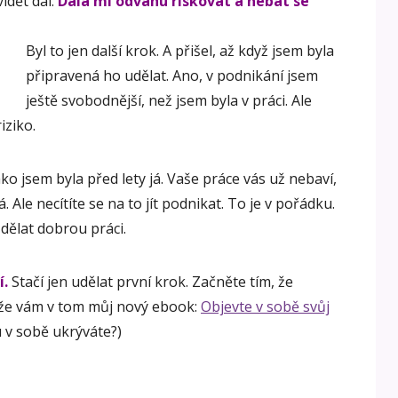
idět dál.
Dala mi odvahu riskovat a nebát se
Byl to jen další krok. A přišel, až když jsem byla
připravená ho udělat. Ano, v podnikání jsem
ještě svobodnější, než jsem byla v práci. Ale
iziko.
jako jsem byla před lety já. Vaše práce vás už nebaví,
 Ale necítíte se na to jít podnikat. To je v pořádku.
dělat dobrou práci.
í.
Stačí jen udělat první krok. Začněte tím, že
ůže vám v tom můj nový ebook:
Objevte v sobě svůj
 v sobě ukrýváte?)