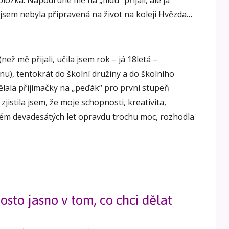
ložka. Napodruhé mě na „fildu“ přijali, ale já
 jsem nebyla připravená na život na koleji Hvězda…
než mě přijali, učila jsem rok – já 18letá –
inu), tentokrát do školní družiny a do školního
lala přijímačky na „peďák“ pro první stupeň
zjistila jsem, že moje schopnosti, kreativita,
tém devadesátých let opravdu trochu moc, rozhodla
sto jasno v tom, co chci dělat