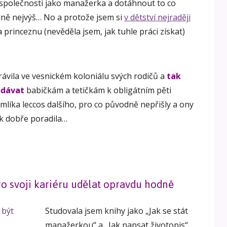
 společnosti jako manažerka a dotáhnout to co
lně nejvýš… No a protože jsem si
v dětství nejraději
a princeznu (nevěděla jsem, jak tuhle práci získat)
rávila ve vesnickém koloniálu svých rodičů a
tak
odávat
babičkám a tetičkám k obligátním pěti
 mlíka leccos dalšího, pro co původně nepřišly a ony
tak dobře poradila…
o svoji kariéru udělat opravdu hodně
Studovala jsem knihy jako „Jak se stát
manažerkou“ a „Jak napsat životopis“