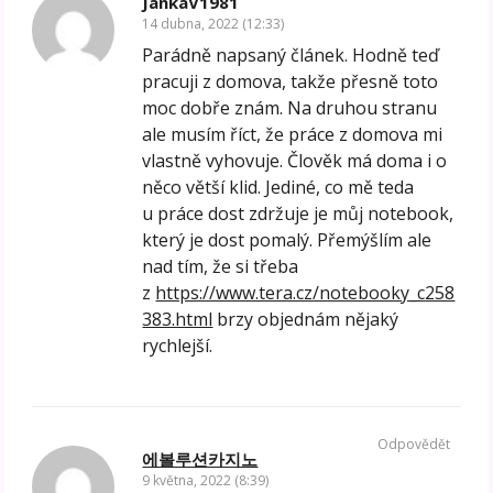
JankaV1981
14 dubna, 2022 (12:33)
Parádně napsaný článek. Hodně teď
pracuji z domova, takže přesně toto
moc dobře znám. Na druhou stranu
ale musím říct, že práce z domova mi
vlastně vyhovuje. Člověk má doma i o
něco větší klid. Jediné, co mě teda
u práce dost zdržuje je můj notebook,
který je dost pomalý. Přemýšlím ale
nad tím, že si třeba
z
https://www.tera.cz/notebooky_c258
383.html
brzy objednám nějaký
rychlejší.
Odpovědět
에볼루션카지노
9 května, 2022 (8:39)