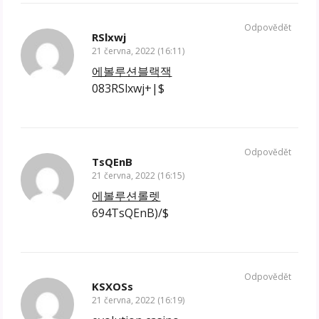
Odpovědět
RSlxwj
21 června, 2022 (16:11)
에볼루션블랙잭
083RSlxwj+|$
Odpovědět
TsQEnB
21 června, 2022 (16:15)
에볼루션롤렛
694TsQEnB)/$
Odpovědět
KSXOSs
21 června, 2022 (16:19)