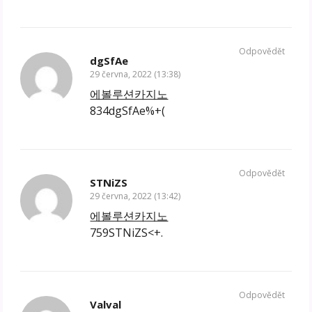
Odpovědět
dgSfAe
29 června, 2022 (13:38)
에볼루션카지노
834dgSfAe%+(
Odpovědět
STNiZS
29 června, 2022 (13:42)
에볼루션카지노
759STNiZS<+.
Odpovědět
Valval