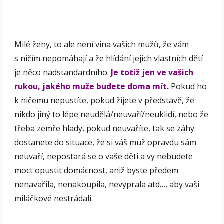
Milé ženy, to ale není vina vašich mužů, že vám
s ničím nepomáhají a že hlídání jejich vlastních dětí
je něco nadstandardního.
Je totiž
jen ve vašich
rukou
, jakého muže budete doma mít.
Pokud ho
k ničemu nepustíte, pokud žijete v představě, že
nikdo jiný to lépe neudělá/neuvaří/neuklidí, nebo že
třeba zemře hlady, pokud neuvaříte, tak se záhy
dostanete do situace, že si váš muž opravdu sám
neuvaří, nepostará se o vaše děti a vy nebudete
moct opustit domácnost, aniž byste předem
nenavařila, nenakoupila, nevyprala atd…, aby vaši
miláčkové nestrádali.