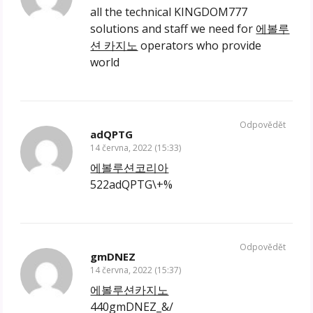
all the technical KINGDOM777
solutions and staff we need for
에볼루
션 카지노
operators who provide
world
Odpovědět
adQPTG
14 června, 2022 (15:33)
에볼루션코리아
522adQPTG\+%
Odpovědět
gmDNEZ
14 června, 2022 (15:37)
에볼루션카지노
440gmDNEZ_&/