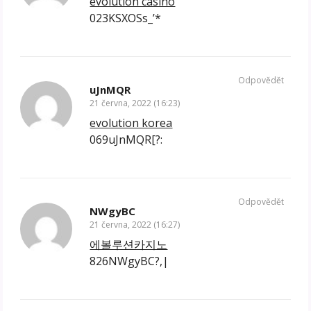
evolution casino
023KSXOSs_’*
Odpovědět
uJnMQR
21 června, 2022 (16:23)
evolution korea
069uJnMQR[?:
Odpovědět
NWgyBC
21 června, 2022 (16:27)
에볼루션카지노
826NWgyBC?,|