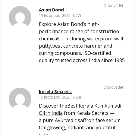
Odpovědět
Asian Bond
15 listopadu, 2025 (8:27)
Explore Asian Bond’s high-
performance range of construction
chemicals—including waterproof wall
putty,
best concrete hardner
and
curing compounds. ISO-certified
quality trusted across India since 1985
Odpovědět
kerela Secrets
15 listopadu, 2025 (8:28)
Discover the
Best Kerala Kumkumadi
Oil in India
from Kerala Secrets —
a pure Ayurvedic saffron face serum
for glowing, radiant, and youthful
skin.