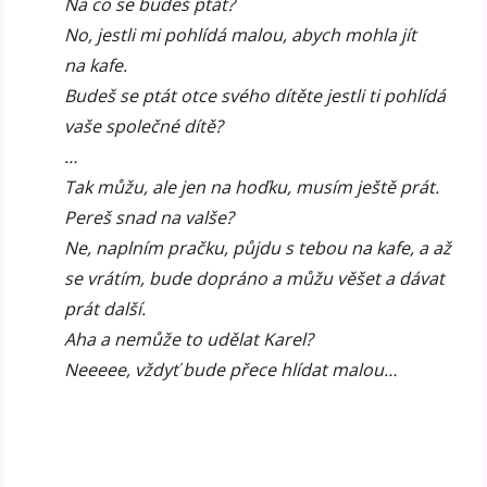
Na co se budeš ptát?
No, jestli mi pohlídá malou, abych mohla jít
na kafe.
Budeš se ptát otce svého dítěte jestli ti pohlídá
vaše společné dítě?
…
Tak můžu, ale jen na hoďku, musím ještě prát.
Pereš snad na valše?
Ne, naplním pračku, půjdu s tebou na kafe, a až
se vrátím, bude dopráno a můžu věšet a dávat
prát další.
Aha a nemůže to udělat Karel?
Neeeee, vždyť bude přece hlídat malou…