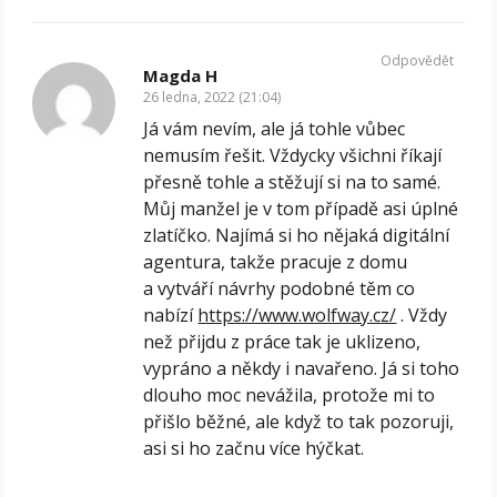
Odpovědět
Magda H
26 ledna, 2022 (21:04)
Já vám nevím, ale já tohle vůbec
nemusím řešit. Vždycky všichni říkají
přesně tohle a stěžují si na to samé.
Můj manžel je v tom případě asi úplné
zlatíčko. Najímá si ho nějaká digitální
agentura, takže pracuje z domu
a vytváří návrhy podobné těm co
nabízí
https://www.wolfway.cz/
. Vždy
než přijdu z práce tak je uklizeno,
vypráno a někdy i navařeno. Já si toho
dlouho moc nevážila, protože mi to
přišlo běžné, ale když to tak pozoruji,
asi si ho začnu více hýčkat.