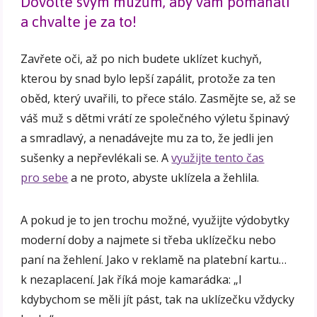
Dovolte svým mužům, aby vám pomáhali
a chvalte je za to!
Zavřete oči, až po nich budete uklízet kuchyň,
kterou by snad bylo lepší zapálit, protože za ten
oběd, který uvařili, to přece stálo. Zasmějte se, až se
váš muž s dětmi vrátí ze společného výletu špinavý
a smradlavý, a nenadávejte mu za to, že jedli jen
sušenky a nepřevlékali se. A
využijte tento čas
pro sebe
a ne proto, abyste uklízela a žehlila.
A pokud je to jen trochu možné, využijte výdobytky
moderní doby a najmete si třeba uklízečku nebo
paní na žehlení. Jako v reklamě na platební kartu…
k nezaplacení. Jak říká moje kamarádka: „I
kdybychom se měli jít pást, tak na uklízečku vždycky