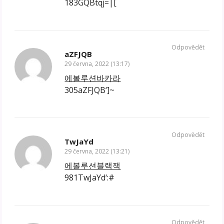
183GQBtqj=|[
Odpovědět
aZFJQB
29 června, 2022 (13:17)
에볼루션바카라
305aZFJQB‘]~
Odpovědět
TwJaYd
29 června, 2022 (13:21)
에볼루션블랙잭
981TwJaYd‘:#
Odpovědět