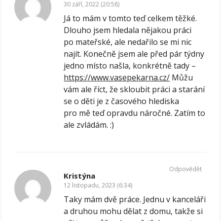
30 září, 2022 (20:58)
Já to mám v tomto teď celkem těžké.
Dlouho jsem hledala nějakou práci
po mateřské, ale nedařilo se mi nic
najít. Konečně jsem ale před pár týdny
jedno místo našla, konkrétně tady –
https://www.vasepekarna.cz/
Můžu
vám ale říct, že skloubit práci a starání
se o děti je z časového hlediska
pro mě teď opravdu náročné. Zatím to
ale zvládám. :)
Odpovědět
Kristýna
12 listopadu, 2023 (6:34)
Taky mám dvě práce. Jednu v kanceláři
a druhou mohu dělat z domu, takže si