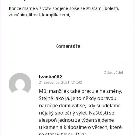
Konce máme v životě spojené spíše se ztrátami, bolestí,
zraněním, lítostí, komplikacemi,…
Komentáře
Odpovědět
Ivanka082
21 července, 2021 (21:50)
Můj manžílek také pracuje na směny.
Stejně jako já. Je to někdy opravdu
náročné domluvit se, kdy si uděláme
nějaký společný výlet. Naštěstí se
alespoň jednou za týden sejdeme
u kamen a klábosíme o věcech, které
se staly v týdnu. Díky