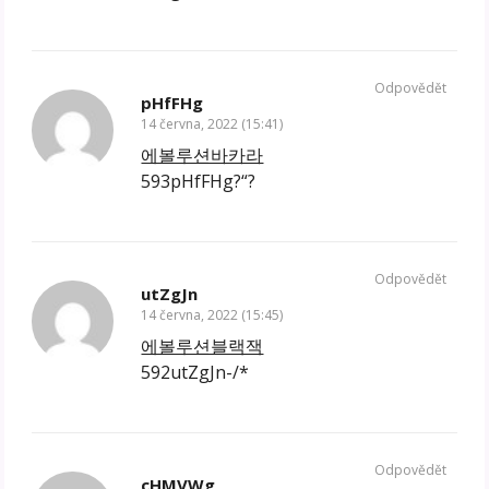
Odpovědět
pHfFHg
14 června, 2022 (15:41)
에볼루션바카라
593pHfFHg?“?
Odpovědět
utZgJn
14 června, 2022 (15:45)
에볼루션블랙잭
592utZgJn-/*
Odpovědět
cHMVWg