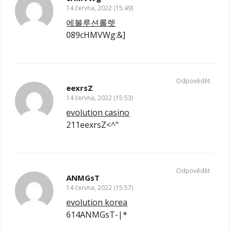
14 června, 2022 (15:49)
에볼루션롤렛
089cHMVWg:&]
Odpovědět
eexrsZ
14 června, 2022 (15:53)
evolution casino
211eexrsZ<^"
Odpovědět
ANMGsT
14 června, 2022 (15:57)
evolution korea
614ANMGsT-|*