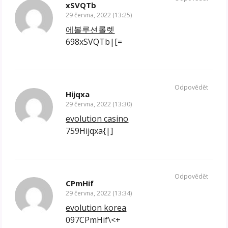
xSVQTb
29 června, 2022 (13:25)
에볼루션롤렛
698xSVQTb|[=
Odpovědět
Hijqxa
29 června, 2022 (13:30)
evolution casino
759Hijqxa{|]
Odpovědět
CPmHif
29 června, 2022 (13:34)
evolution korea
097CPmHif\<+