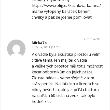
https://www.rolig.cz/kachlova-kamna/
máme vytopený baráček během
chvilky a pak se jdeme pomilovat.
Odpovědět
Mirka74
30 října, 2021 (11:27)
V divadle byla
akustika prostoru
velmi
citlivé téma. Jen majitel divadla
a veškerých prostor měl totiž možnost
kecat odborníkům do jejich práce.
Zkuste hádat – samozřejmě v tom
stály peníze. Na látkách a licencích se
nikdy nešetřilo, ale jak přišla faktura
na dalších 60 tisíc na zvuk, tak bylo
hodně zle..