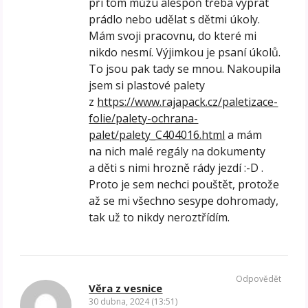
při tom můžu alespoň třeba vyprat
prádlo nebo udělat s dětmi úkoly.
Mám svoji pracovnu, do které mi
nikdo nesmí. Výjimkou je psaní úkolů.
To jsou pak tady se mnou. Nakoupila
jsem si plastové palety
z
https://www.rajapack.cz/paletizace-
folie/palety-ochrana-
palet/palety_C404016.html
a mám
na nich malé regály na dokumenty
a děti s nimi hrozně rády jezdí :-D .
Proto je sem nechci pouštět, protože
až se mi všechno sesype dohromady,
tak už to nikdy neroztřídím.
Odpovědět
Věra z vesnice
30 dubna, 2024 (13:51)