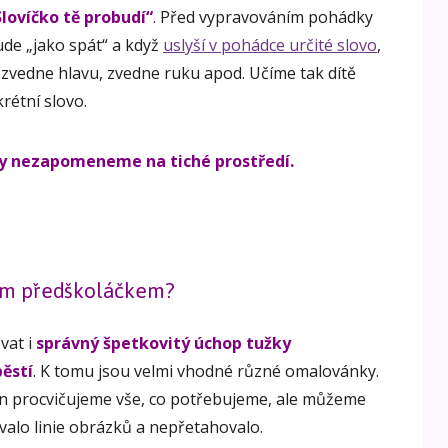
Slovíčko tě probudí“
. Před vypravováním pohádky
ude „jako spát“ a když
uslyší v pohádce určité slovo
,
, zvedne hlavu, zvedne ruku apod. Učíme tak dítě
rétní slovo.
ky nezapomeneme na tiché prostředí.
vým předškoláčkem?
vat i
správný špetkovitý úchop tužky
pěstí
. K tomu jsou velmi vhodné různé omalovánky.
en procvičujeme vše, co potřebujeme, ale můžeme
ovalo linie obrázků a nepřetahovalo.