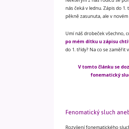
Některým z nás rodičů se pom
nás čeká v lednu. Zápis do 1.
pěkně zasunuta, ale v novém r
Umí náš drobeček všechno, c
po mém dítku u zápisu chtí
do 1. třídy? Na co se zaměřit
V tomto článku se dozv
fonematický slu
Fenomatický sluch aneb
Rozvíjení fonematického sluc