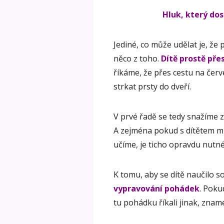
Hluk, který dos
Jediné, co může udělat je, že
něco z toho.
Dítě prostě pře
říkáme, že přes cestu na če
strkat prsty do dveří.
V prvé řadě se tedy snažíme zaji
A zejména pokud s dítětem m
učíme, je ticho opravdu nutné
K tomu, aby se dítě naučilo 
vypravování pohádek
. Poku
tu pohádku říkali jinak, zname