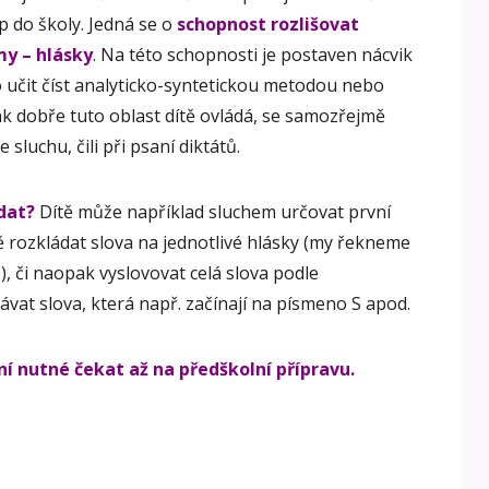
p do školy. Jedná se o
schopnost rozlišovat
my – hlásky
. Na této schopnosti je postaven nácvik
ko učit číst analyticko-syntetickou metodou nebo
jak dobře tuto oblast dítě ovládá, se samozřejmě
sluchu, čili při psaní diktátů.
dat?
Dítě může například sluchem určovat první
ě rozkládat slova na jednotlivé hlásky (my řekneme
S), či naopak vyslovovat celá slova podle
ávat slova, která např. začínají na písmeno S apod.
í nutné čekat až na předškolní přípravu.