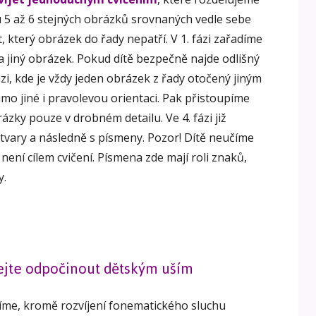
u 5 až 6 stejných obrázků srovnaných vedle sebe
t, který obrázek do řady nepatří. V 1. fázi zařadíme
a jiný obrázek. Pokud dítě bezpečně najde odlišný
i, kde je vždy jeden obrázek z řady otočený jiným
o jiné i pravolevou orientaci. Pak přistoupíme
brázky pouze v drobném detailu. Ve 4. fázi již
 tvary a následně s písmeny. Pozor! Dítě neučíme
není cílem cvičení. Písmena zde mají roli znaků,
y.
ejte odpočinout dětským uším
íme, kromě rozvíjení fonematického sluchu