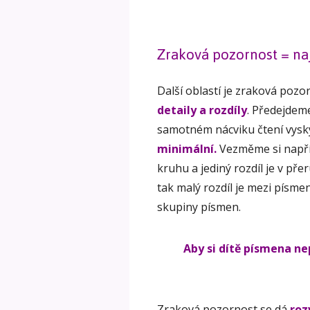
Zraková pozornost = naj
Další oblastí je zraková pozor
detaily a rozdíly
. Předejdem
samotném nácviku čtení vysk
minimální.
Vezměme si napřík
kruhu a jediný rozdíl je v pře
tak malý rozdíl je mezi písme
skupiny písmen.
Aby si dítě písmena ne
Zraková pozornost se dá
roz