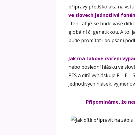
přípravy předškoláka na vstu
ve slovech jednotlivé foné
čtení, ať již se bude vaše dít
globální či genetickou. A to, 
bude promítat i do psaní podle 
Jak má takové cvičení vypa
nebo poslední hlásku ve slov
PES a dítě vyhláskuje P – E – 
jednotlivých hlásek, vyjmenov
Připomínáme, že nen