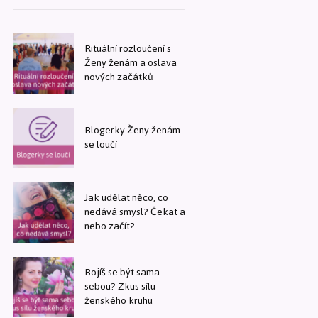
Rituální rozloučení s
Ženy ženám a oslava
nových začátků
Blogerky Ženy ženám
se loučí
Jak udělat něco, co
nedává smysl? Čekat a
nebo začít?
Bojíš se být sama
sebou? Zkus sílu
ženského kruhu