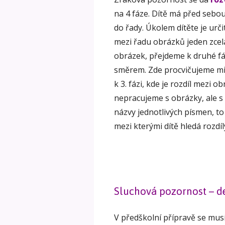
na 4 fáze. Dítě má před sebo
do řady. Úkolem dítěte je urči
mezi řadu obrázků jeden zcel
obrázek, přejdeme k druhé fáz
směrem. Zde procvičujeme mim
k 3. fázi, kde je rozdíl mezi o
nepracujeme s obrázky, ale s
názvy jednotlivých písmen, to 
mezi kterými dítě hledá rozdíl
Sluchová pozornost – d
V předškolní přípravě se mus