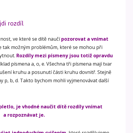
di rozdíl
nost, ve které se dítě naučí
pozorovat a vnímat
e tak možným problémům, které se mohou při
ytnout.
Rozdíly mezi písmeny jsou totiž opravdu
lad písmena a, o, e. Všechna tři písmena mají tvar
rušení kruhu a posunutí části kruhu dovnitř. Stejně
ny p, b, d. Takto bychom mohli vyjmenovávat další
pletlo, je vhodné naučit dítě rozdíly vnímat
a rozpoznávat je.
víjet jednoduchým cvičením
, které rozdělujeme