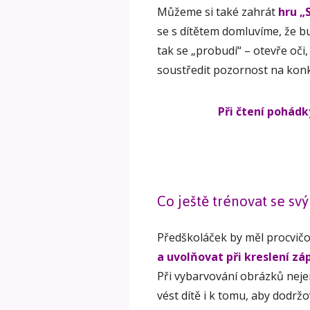
Můžeme si také zahrát
hru „
se s dítětem domluvíme, že b
tak se „probudí“ – otevře oči
soustředit pozornost na konk
Při čtení pohád
Co ještě trénovat se s
Předškoláček by měl procvičo
a uvolňovat při kreslení zá
Při vybarvování obrázků nej
vést dítě i k tomu, aby dodrž