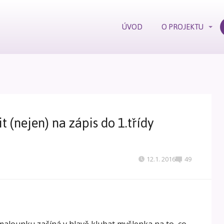
ÚVOD
O PROJEKTU
it (nejen) na zápis do 1.třídy
12.1. 2016
49