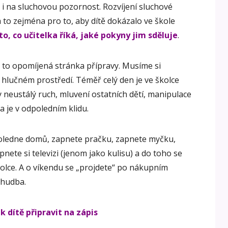
 i na sluchovou pozornost. Rozvíjení sluchové
a to zejména pro to, aby dítě dokázalo ve škole
o, co učitelka říká, jaké pokyny jim sděluje
.
e to opomíjená stránka přípravy. Musíme si
i hlučném prostředí. Téměř celý den je ve školce
y neustálý ruch, mluvení ostatních dětí, manipulace
ha je v odpoledním klidu.
poledne domů, zapnete pračku, zapnete myčku,
pnete si televizi (jenom jako kulisu) a do toho se
školce. A o víkendu se „projdete“ po nákupním
 hudba.