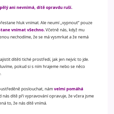
pělý ani nevnímá, dítě opravdu ruší.
 přestane hluk vnímat. Ale neumí „vypnout“ pouze
stane vnímat všechno.
Včetně nás, když mu
rvenou nechodíme, že se má vysmrkat a že nemá
stit dítěti tiché prostředí, jak jen nejvíc to jde.
luvíme, pokud si s ním hrajeme nebo se něco
.
soustředěně poslouchat, nám
velmi pomáhá
d nás dítě při vypravování opravuje, že včera jsme
ná to, že nás dítě vnímá.