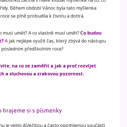
alounku začíná v hlavě klubat myšlenka na to, co
 třídy. Během období Vánoc byla tato myšlenka
oce se plně probudila k životu a dotírá.
o musí umět? A co vlastně musí umět?
Co budou
t?
A jak nejlépe využít čas, který zbývá do nástupu
 v posledním předškolním roce?
íte, na co se zaměřit a jak a proč rozvíjet
ch a sluchovou a zrakovou pozornost.
 hrajeme si s písmenky
hu je velmi důležitou a často opomíjenou součástí