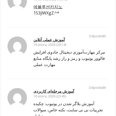
에볼루션카지노
153jlWXgZ:^*
Odpovědět
آموزش عملی آنلاین
16 února, 2026 (20:14)
مرکز مهارت‌آموزی دیجیتال جادوی افزایش
فالوور یوتیوب و رمز و راز رشد پایگاه منابع
مهارت عملی
Odpovědět
آموزش مرحله‌ای کاربردی
16 února, 2026 (23:45)
آموزش بلاگر شدن در یوتیوب: چکیده
تجربیات نی نی سایت، نکته خاص، سوالات