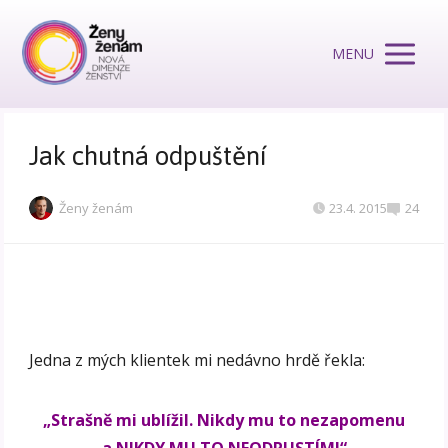
MENU
Jak chutná odpuštění
Ženy ženám
23.4. 2015
24
Jedna z mých klientek mi nedávno hrdě řekla:
„Strašně mi ublížil. Nikdy mu to nezapomenu
a NIKDY MU TO NEODPUSTÍM!“