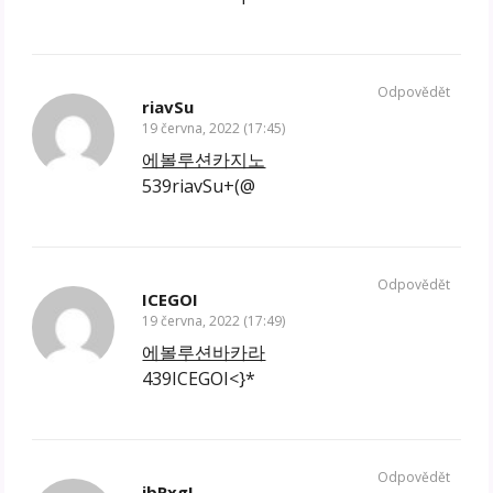
Odpovědět
riavSu
19 června, 2022 (17:45)
에볼루션카지노
539riavSu+(@
Odpovědět
ICEGOI
19 června, 2022 (17:49)
에볼루션바카라
439ICEGOI<}*
Odpovědět
ibRxgL