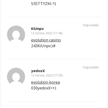
535TTYZKt-?{
Odpovědět
KiUnpv
12 června, 2022 (17:46)
evolution casino
243KiUnpv:}#
Odpovědět
yedoxX
12 června, 2022 (17:50)
evolution korea
030yedoxX<+)