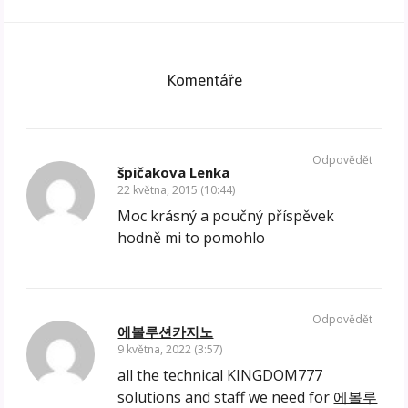
Komentáře
Odpovědět
špičakova Lenka
22 května, 2015 (10:44)
Moc krásný a poučný příspěvek
hodně mi to pomohlo
Odpovědět
에볼루션카지노
9 května, 2022 (3:57)
all the technical KINGDOM777
solutions and staff we need for
에볼루