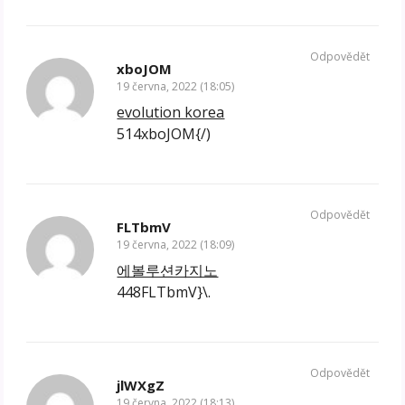
Odpovědět
xboJOM
19 června, 2022 (18:05)
evolution korea
514xboJOM{/)
Odpovědět
FLTbmV
19 června, 2022 (18:09)
에볼루션카지노
448FLTbmV}\.
Odpovědět
jlWXgZ
19 června, 2022 (18:13)