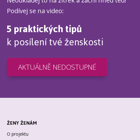
Neodkládej to na zítřek a začni hned teď!
Podívej se na video:
5 praktických tipů
k posílení tvé ženskosti
AKTUÁLNĚ NEDOSTUPNÉ
ŽENY ŽENÁM
O projektu