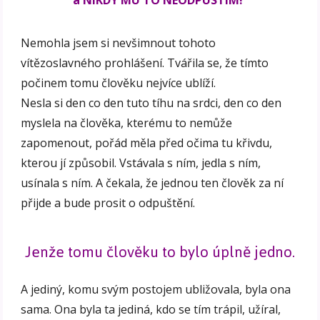
Nemohla jsem si nevšimnout tohoto
vítězoslavného prohlášení. Tvářila se, že tímto
počinem tomu člověku nejvíce ublíží.
Nesla si den co den tuto tíhu na srdci, den co den
myslela na člověka, kterému to nemůže
zapomenout, pořád měla před očima tu křivdu,
kterou jí způsobil. Vstávala s ním, jedla s ním,
usínala s ním. A čekala, že jednou ten člověk za ní
přijde a bude prosit o odpuštění.
Jenže tomu člověku to bylo úplně jedno.
A jediný, komu svým postojem ubližovala, byla ona
sama. Ona byla ta jediná, kdo se tím trápil, užíral,