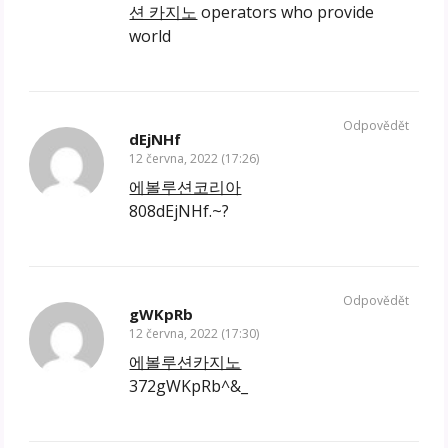
션 카지노
operators who provide
world
Odpovědět
dEjNHf
12 června, 2022 (17:26)
에볼루션코리아
808dEjNHf.~?
Odpovědět
gWKpRb
12 června, 2022 (17:30)
에볼루션카지노
372gWKpRb^&_