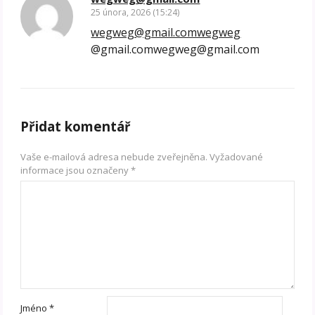
25 února, 2026 (15:24)
wegweg@gmail.comwegweg
@gmail.comwegweg@gmail.com
Přidat komentář
Vaše e-mailová adresa nebude zveřejněna.
Vyžadované
informace jsou označeny
*
Jméno
*