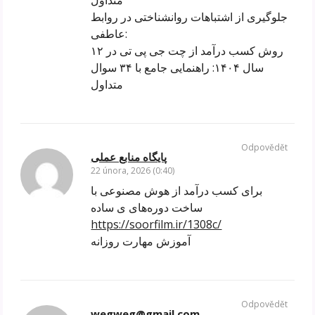
متداول
جلوگیری از اشتباهات روانشناختی در روابط
عاطفی:
۱۲ روش کسب درآمد از چت جی پی تی در
سال ۱۴۰۴: راهنمایی جامع با ۳۴ سوال
متداول
Odpovědět
پایگاه منابع عملی
22 února, 2026 (0:40)
برای کسب درآمد از هوش مصنوعی با
ساخت دوره‌های ی ساده
https://soorfilm.ir/1308c/
آموزش مهارت روزانه
Odpovědět
wegweg@gmail.com