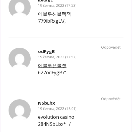
19 června, 2022 (17:53)
에볼루션블랙잭
779ibRxgL\{„
Odpovědět
odFygB
19 června, 2022 (17:57)
에볼루션롤렛
627odFygB\“.
Odpovědět
NSbLbx
19 června, 2022 (18:01)
evolution casino
284NSbLbx*~/