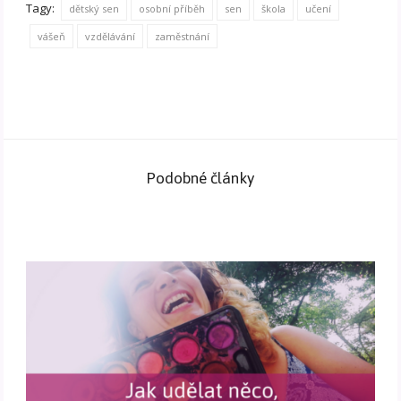
Tagy:
dětský sen
osobní příběh
sen
škola
učení
vášeň
vzdělávání
zaměstnání
Podobné články