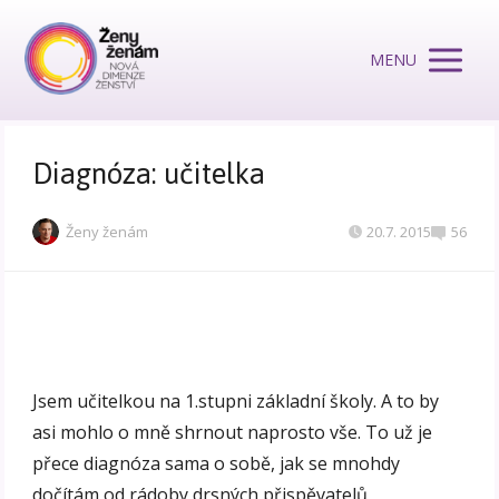
MENU
Diagnóza: učitelka
Ženy ženám
20.7. 2015
56
Jsem učitelkou na 1.stupni základní školy. A to by
asi mohlo o mně shrnout naprosto vše. To už je
přece diagnóza sama o sobě, jak se mnohdy
dočítám od rádoby drsných přispěvatelů