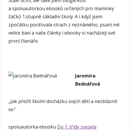
Stále učím, ale také jsem blogerkou
a spoluautorkou ebooků určených pro maminky
žáčků 1.stupně základní školy. A i když jsem
zpočátku pociťovala strach z neznámého, psaní mě
velice baví a naše články i ebooky si nacházejí své
první čtenáře.
Jaromíra
Bednářová
„Jak přežít školní docházku svých dětí a nezbláznit
se.“
spoluautorka ebooku
Do 1. třídy zvesela