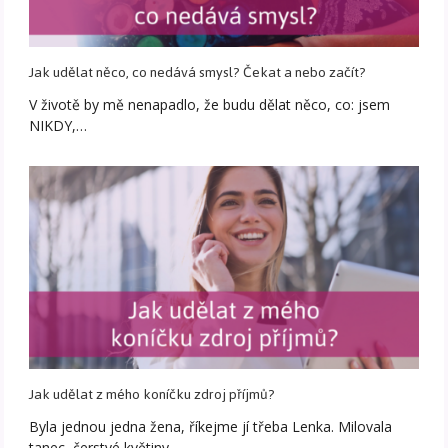
Jak udělat něco, co nedává smysl? Čekat a nebo začít?
V životě by mě nenapadlo, že budu dělat něco, co: jsem
NIKDY,…
Jak udělat z mého koníčku zdroj příjmů?
Byla jednou jedna žena, říkejme jí třeba Lenka. Milovala
tanec, čerstvé květiny…