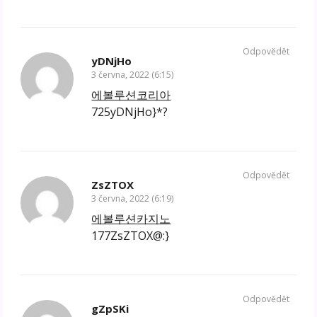
Odpovědět
yDNjHo
3 června, 2022 (6:15)
에볼루션코리아
725yDNjHo}*?
Odpovědět
ZsZTOX
3 června, 2022 (6:19)
에볼루션카지노
177ZsZTOX@:}
Odpovědět
gZpSKi