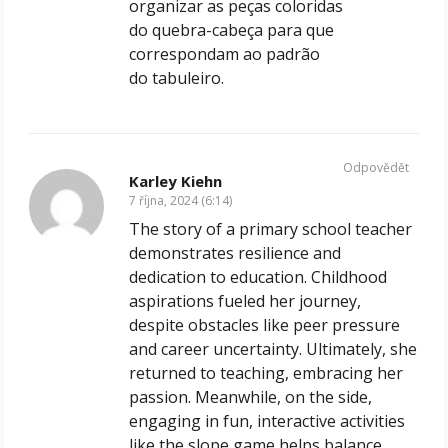
organizar as peças coloridas
do quebra-cabeça para que
correspondam ao padrão
do tabuleiro.
Odpovědět
Karley Kiehn
7 října, 2024 (6:14)
The story of a primary school teacher
demonstrates resilience and
dedication to education. Childhood
aspirations fueled her journey,
despite obstacles like peer pressure
and career uncertainty. Ultimately, she
returned to teaching, embracing her
passion. Meanwhile, on the side,
engaging in fun, interactive activities
like the
slope game
helps balance