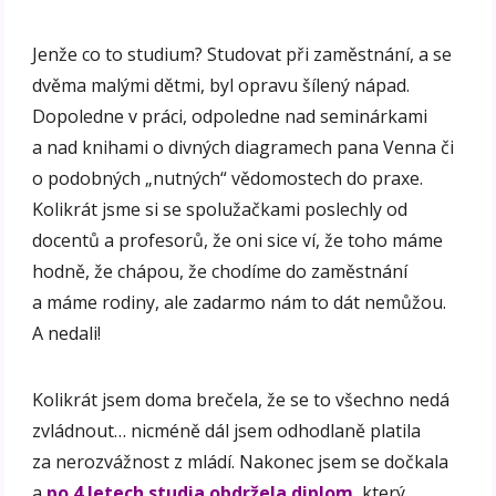
Jenže co to studium? Studovat při zaměstnání, a se
dvěma malými dětmi, byl opravu šílený nápad.
Dopoledne v práci, odpoledne nad seminárkami
a nad knihami o divných diagramech pana Venna či
o podobných „nutných“ vědomostech do praxe.
Kolikrát jsme si se spolužačkami poslechly od
docentů a profesorů, že oni sice ví, že toho máme
hodně, že chápou, že chodíme do zaměstnání
a máme rodiny, ale zadarmo nám to dát nemůžou.
A nedali!
Kolikrát jsem doma brečela, že se to všechno nedá
zvládnout… nicméně dál jsem odhodlaně platila
za nerozvážnost z mládí. Nakonec jsem se dočkala
a
po 4 letech studia obdržela diplom
, který