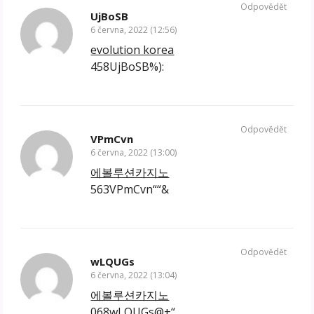
Odpovědět
UjBoSB
6 června, 2022 (12:56)
evolution korea
458UjBoSB%):
Odpovědět
VPmCvn
6 června, 2022 (13:00)
에볼루션카지노
563VPmCvn““&
Odpovědět
wLQUGs
6 června, 2022 (13:04)
에볼루션카지노
068wLQUGs@+“