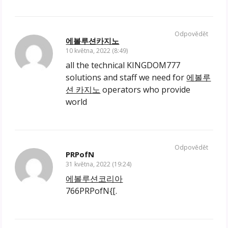
Odpovědět
에볼루션카지노
10 května, 2022 (8:49)
all the technical KINGDOM777
solutions and staff we need for
에볼루
션 카지노
operators who provide
world
Odpovědět
PRPofN
31 května, 2022 (19:24)
에볼루션코리아
766PRPofN{[.