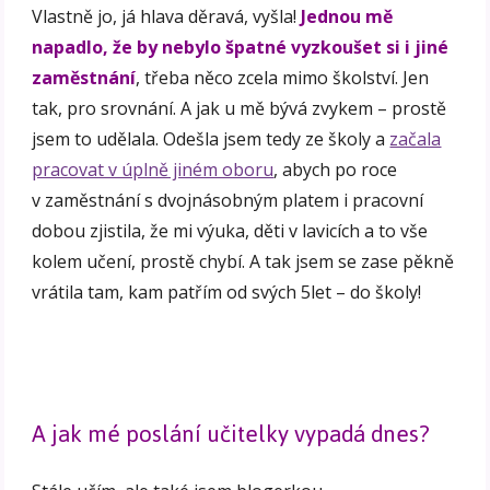
Vlastně jo, já hlava děravá, vyšla!
Jednou mě
napadlo, že by nebylo špatné vyzkoušet si i jiné
zaměstnání
, třeba něco zcela mimo školství. Jen
tak, pro srovnání. A jak u mě bývá zvykem – prostě
jsem to udělala. Odešla jsem tedy ze školy a
začala
pracovat v úplně jiném oboru
, abych po roce
v zaměstnání s dvojnásobným platem i pracovní
dobou zjistila, že mi výuka, děti v lavicích a to vše
kolem učení, prostě chybí. A tak jsem se zase pěkně
vrátila tam, kam patřím od svých 5let – do školy!
A jak mé poslání učitelky vypadá dnes?