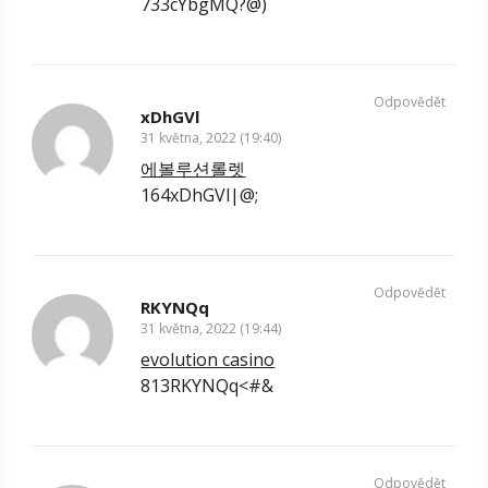
733cYbgMQ?@)
Odpovědět
xDhGVl
31 května, 2022 (19:40)
에볼루션롤렛
164xDhGVl|@;
Odpovědět
RKYNQq
31 května, 2022 (19:44)
evolution casino
813RKYNQq<#&
Odpovědět