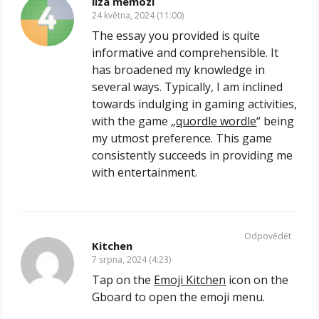
liza memozi
24 května, 2024 (11:00)
The essay you provided is quite
informative and comprehensible. It
has broadened my knowledge in
several ways. Typically, I am inclined
towards indulging in gaming activities,
with the game „
quordle wordle
“ being
my utmost preference. This game
consistently succeeds in providing me
with entertainment.
Odpovědět
Kitchen
7 srpna, 2024 (4:23)
Tap on the
Emoji Kitchen
icon on the
Gboard to open the emoji menu.