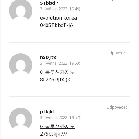
STbbdP
31 května, 2022 (19:49)
evolution korea
040STbbdP-$\
Odpovědět
nSDJtx
31 května, 2022 (19:53)
에볼루션카지노
862nSDJtx})<
Odpovědět
ptkjkl
31 května, 2022 (19:57)
에볼루션카지노
275ptkjkl//?