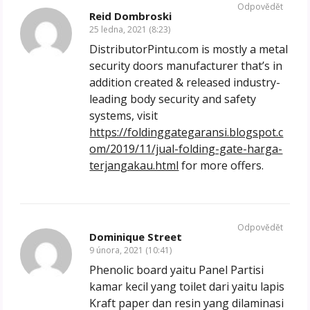
Odpovědět
Reid Dombroski
25 ledna, 2021 (8:23)
DistributorPintu.com is mostly a metal
security doors manufacturer that’s in
addition created & released industry-
leading body security and safety
systems, visit
https://foldinggategaransi.blogspot.c
om/2019/11/jual-folding-gate-harga-
terjangakau.html
for more offers.
Odpovědět
Dominique Street
9 února, 2021 (10:41)
Phenolic board yaitu Panel Partisi
kamar kecil yang toilet dari yaitu lapis
Kraft paper dan resin yang dilaminasi