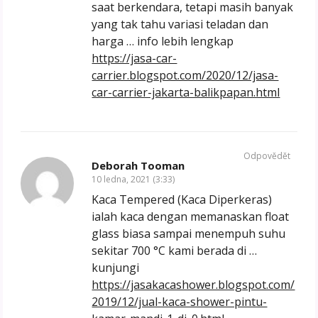
saat berkendara, tetapi masih banyak
yang tak tahu variasi teladan dan
harga … info lebih lengkap
https://jasa-car-
carrier.blogspot.com/2020/12/jasa-
car-carrier-jakarta-balikpapan.html
Odpovědět
Deborah Tooman
10 ledna, 2021 (3:33)
Kaca Tempered (Kaca Diperkeras)
ialah kaca dengan memanaskan float
glass biasa sampai menempuh suhu
sekitar 700 °C kami berada di …
kunjungi
https://jasakacashower.blogspot.com/
2019/12/jual-kaca-shower-pintu-