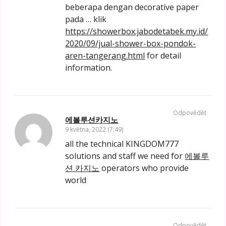
beberapa dengan decorative paper
pada … klik
https://showerbox.jabodetabek.my.id/
2020/09/jual-shower-box-pondok-
aren-tangerang.html
for detail
information.
Odpovědět
에볼루션카지노
9 května, 2022 (7:49)
all the technical KINGDOM777
solutions and staff we need for
에볼루
션 카지노
operators who provide
world
Odpovědět