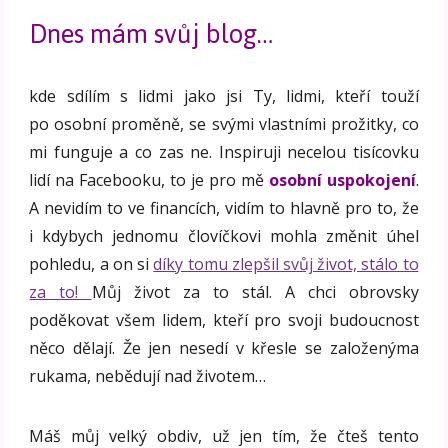
Dnes mám svůj blog…
kde sdílím s lidmi jako jsi Ty, lidmi, kteří touží
po osobní proměně, se svými vlastními prožitky, co
mi funguje a co zas ne. Inspiruji necelou tisícovku
lidí na Facebooku, to je pro mě
osobní uspokojení
.
A nevidím to ve financích, vidím to hlavně pro to, že
i kdybych jednomu človíčkovi mohla změnit úhel
pohledu, a on si
díky tomu zlepšil svůj život, stálo to
za to!
Můj život za to stál. A chci obrovsky
poděkovat všem lidem, kteří pro svoji budoucnost
něco dělají. Že jen nesedí v křesle se založenýma
rukama, nebědují nad životem…
Máš můj velký obdiv, už jen tím, že čteš tento