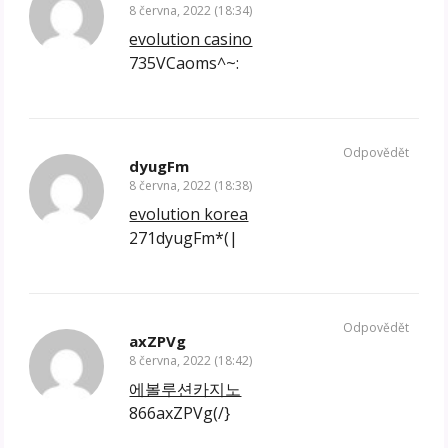
8 června, 2022 (18:34)
evolution casino
735VCaoms^~:
Odpovědět
dyugFm
8 června, 2022 (18:38)
evolution korea
271dyugFm*(|
Odpovědět
axZPVg
8 června, 2022 (18:42)
에볼루션카지노
866axZPVg(/}