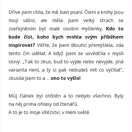
Dříve jsem cítila, že mě baví psaní. Čtení a knihy jsou
mojí vášní, ale měla jsem velký strach se
zveřejněním byť malé osobní myšlenky.
Kdo to
bude číst, koho bych mohla svým příběhem
inspirovat?
Věřte, že jsem dlouho přemýšlela, zda
tento čin udělat. A když jsem se usvědčila v mysli
slovy: „Tak to zkus, buď to vyjde nebo nevyjde, jiná
varianta není, a ty si pak nebudeš mít co vyčítat“,
zkusila jsem to a …
ono to vyšlo!
Můj článek byl otištěn a to nebylo všechno. Byly
na něj prima ohlasy od čtenářů.
A to je to moje vítězství, v mém světě.