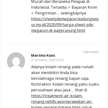
Murah dari Beraneka Pelapak di
Indonesia. Tersedia ✓ Bayaran Kirim
✓ Pengiriman … selengkapnya
https://sheetpilemegacon.kedungsep
ur.my.id/2020/09/harga-sheet-pile-
megacon-di-pageruyung.html
Odpovědět
Martina Kuns
21 prosince, 2020 (3:55)
Adanya kolam renang pada rumah
akan membikin Anda bisa
berolahraga renang kapan saja.
Kontraktor kolam renang yaitu suatu
perusahaan atau jasa … lihat di
https://treatment-air-kolam-
renang.netlify.app/perawatan-air-
kolam-renang-batang.html
untuk