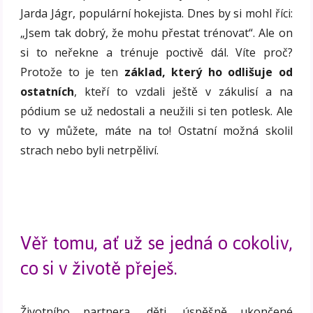
Jarda Jágr, populární hokejista. Dnes by si mohl říci:
„Jsem tak dobrý, že mohu přestat trénovat“. Ale on
si to neřekne a trénuje poctivě dál. Víte proč?
Protože to je ten
základ, který ho odlišuje od
ostatních
, kteří to vzdali ještě v zákulisí a na
pódium se už nedostali a neužili si ten potlesk. Ale
to vy můžete, máte na to! Ostatní možná skolil
strach nebo byli netrpěliví.
Věř tomu, ať už se jedná o cokoliv,
co si v životě přeješ.
Životního partnera, děti, úspěšně ukončené