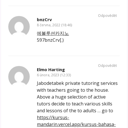
Odpovědět
bnzCrv
8 června, 2022 (18:46)
에볼루션카지노
597bnzCrv[.)
Odpovědět
Elmo Harting
6 února, 2023 (12:33)
Jabodetabek private tutoring services
with teachers going to the house.
Above a huge selection of active
tutors decide to teach various skills
and lessons of the to adults … go to
https://kursus-
mandarin.vercel.app/kursus-bahasa-