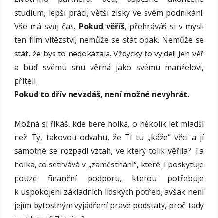
studium, lepší práci, větší zisky ve svém podnikání.
Vše má svůj čas.
Pokud věříš
, přehráváš si v mysli
ten film vítězství, nemůže se stát opak. Nemůže se
stát, že bys to nedokázala. Vždycky to vyjde!! Jen věř
a buď svému snu věrná jako svému manželovi,
příteli.
Pokud to dřív nevzdáš, není možné nevyhrát.
Možná si říkáš, kde bere holka, o několik let mladší
než Ty, takovou odvahu, že Ti tu „káže“ věci a jí
samotné se rozpadl vztah, ve který tolik věřila? Ta
holka, co setrvává v „zaměstnání“, které jí poskytuje
pouze finanční podporu, kterou potřebuje
k uspokojení základních lidských potřeb, avšak není
jejím bytostným vyjádření pravé podstaty, proč tady