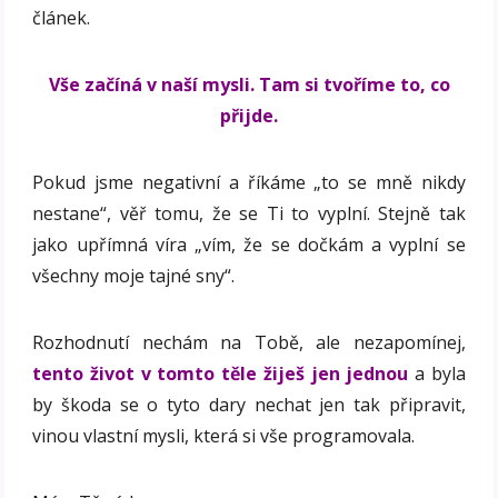
článek.
Vše začíná v naší mysli. Tam si tvoříme to, co
přijde.
Pokud jsme negativní a říkáme „to se mně nikdy
nestane“, věř tomu, že se Ti to vyplní. Stejně tak
jako upřímná víra „vím, že se dočkám a vyplní se
všechny moje tajné sny“.
Rozhodnutí nechám na Tobě, ale nezapomínej,
tento život v tomto těle žiješ jen jednou
a byla
by škoda se o tyto dary nechat jen tak připravit,
vinou vlastní mysli, která si vše programovala.