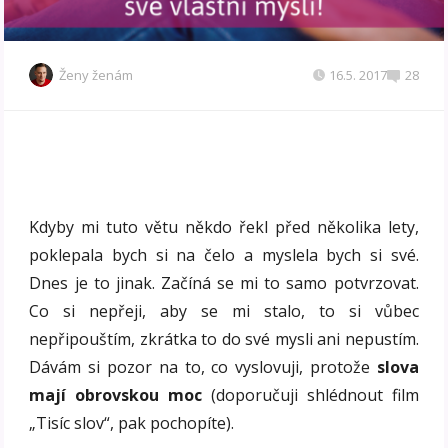
Ženy ženám
16.5. 2017
28
Kdyby mi tuto větu někdo řekl před několika lety,
poklepala bych si na čelo a myslela bych si své.
Dnes je to jinak. Začíná se mi to samo potvrzovat.
Co si nepřeji, aby se mi stalo, to si vůbec
nepřipouštím, zkrátka to do své mysli ani nepustím.
Dávám si pozor na to, co vyslovuji, protože
slova
mají obrovskou moc
(doporučuji shlédnout film
„Tisíc slov“, pak pochopíte).