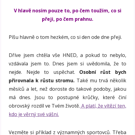
V hlavě nosím pouze to, po čem toužím, co si
přeji, po čem prahnu.
Píšu hlavně o tom hezkém, co si den ode dne přeji.
Dříve jsem chtěla vše HNED, a pokud to nebylo,
vzdávala jsem to. Dnes jsem si uvědomila, že to
nejde. Nejde to uspěchat.
Osobní růst bych
přirovnala k růstu stromu.
Také mu trvá několik
měsíců a let, než doroste do takové podoby, jakou
má dnes. Jsou to postupné krůčky, které činí
obrovský rozdíl ve Tvém životě.
A platí, že vítězí ten,
kdo je věrný své vášni.
Vezměte si příklad z významných sportovců. Třeba