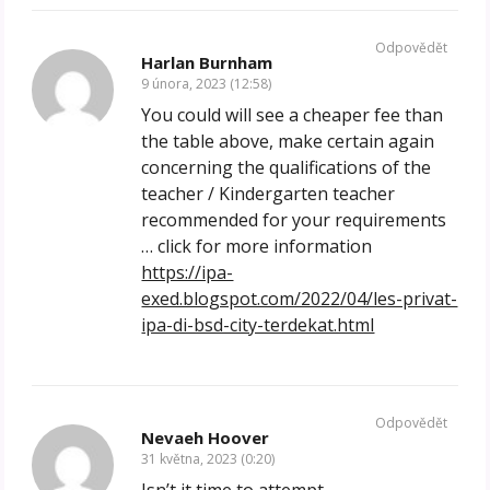
Odpovědět
Harlan Burnham
9 února, 2023 (12:58)
You could will see a cheaper fee than
the table above, make certain again
concerning the qualifications of the
teacher / Kindergarten teacher
recommended for your requirements
… click for more information
https://ipa-
exed.blogspot.com/2022/04/les-privat-
ipa-di-bsd-city-terdekat.html
Odpovědět
Nevaeh Hoover
31 května, 2023 (0:20)