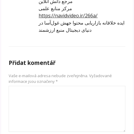
مرجع دانش آنلاین
مرکز منابع علمی
https://navidvideo.ir/266a/
ایده خلاقانه بازاریابی محتوا جهش غول‌آسا در
دنیای دیجیتال منبع ارزشمند
Přidat komentář
Vaše e-mailová adresa nebude zveřejněna.
Vyžadované
informace jsou označeny
*