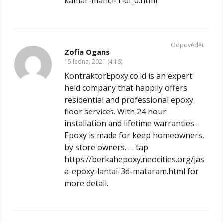
kamar-mandi-1-di_0.html
Odpovědět
Zofia Ogans
15 ledna, 2021 (4:16)
KontraktorEpoxy.co.id is an expert
held company that happily offers
residential and professional epoxy
floor services. With 24 hour
installation and lifetime warranties…
Epoxy is made for keep homeowners,
by store owners. … tap
https://berkahepoxy.neocities.org/jas
a-epoxy-lantai-3d-mataram.html
for
more detail.