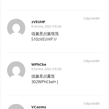
Odpovědět
zVEUHP
8 června, 2022 (18:26)
에볼루션블랙잭
510zVEUHP`//
Odpovědět
WPhCke
8 června, 2022 (18:30)
에볼루션롤렛
302WPhCke!+|
Odpovědět
VCaoms