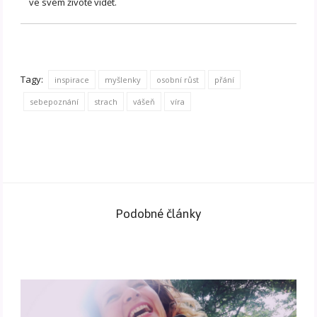
ve svém životě vidět.
Tagy:
inspirace
myšlenky
osobní růst
přání
sebepoznání
strach
vášeň
víra
Podobné články