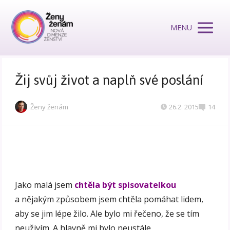
MENU
Žij svůj život a naplň své poslání
Ženy ženám
26.2. 2015
14
Jako malá jsem
chtěla být spisovatelkou
a nějakým způsobem jsem chtěla pomáhat lidem,
aby se jim lépe žilo. Ale bylo mi řečeno, že se tím
neuživím. A hlavně mi bylo neustále