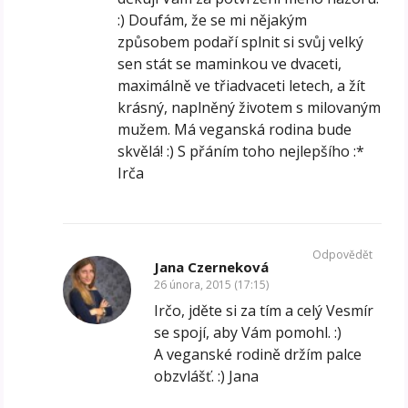
:) Doufám, že se mi nějakým
způsobem podaří splnit si svůj velký
sen stát se maminkou ve dvaceti,
maximálně ve třiadvaceti letech, a žít
krásný, naplněný životem s milovaným
mužem. Má veganská rodina bude
skvělá! :) S přáním toho nejlepšího :*
Irča
Odpovědět
Jana Czerneková
26 února, 2015 (17:15)
Irčo, jděte si za tím a celý Vesmír
se spojí, aby Vám pomohl. :)
A veganské rodině držím palce
obzvlášť. :) Jana