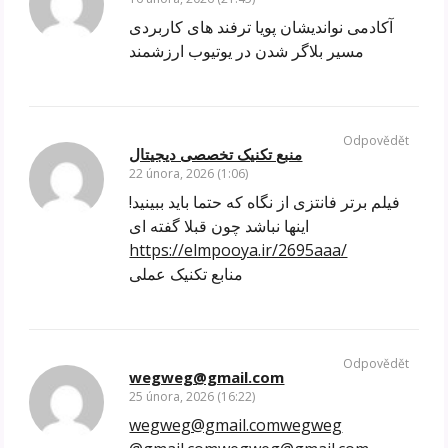
آکادمی نواندیشان پویا ترفند های کاربردی
مسیر بلاگر شدن در یوتیوب ارزشمند
Odpovědět
منبع تکنیک تخصصی دیجیتال
22 února, 2026 (1:06)
فیلم برتر فانتزی از نگاه که حتما باید ببینید!
اینها نباشد چون قبلا گفته ای
https://elmpooya.ir/2695aaa/
منابع تکنیک عملی
Odpovědět
wegweg@gmail.com
25 února, 2026 (16:22)
wegweg@gmail.comwegweg