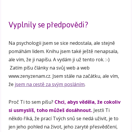
Vyplnily se předpovědi?
Na psychologii jsem se sice nedostala, ale stejně
pomáhám lidem. Knihu jsem také ještě nenapsala,
ale vím, že ji napíšu. A vydám ji už tento rok. :-)
Zatím píšu články na svůj web a web
www.zenyzenam.cz. Jsem stále na začátku, ale vím,
že
jsem na cestě za svým posláním
.
Proč Ti to sem píšu?
Chci, abys věděla, že cokoliv
si usmyslíš, toho můžeš dosáhnout.
Jestli Ti
někdo říká, že prací Tvých snů se nedá uživit, je to
jen jeho pohled na život, jeho zaryté přesvědčení,