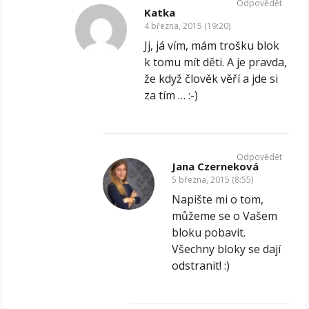
Odpovědět
Katka
4 března, 2015 (19:20)
Jj, já vím, mám trošku blok
k tomu mít děti. A je pravda,
že když člověk věří a jde si
za tím … :-)
Odpovědět
Jana Czerneková
5 března, 2015 (8:55)
Napište mi o tom,
můžeme se o Vašem
bloku pobavit.
Všechny bloky se dají
odstranit! :)