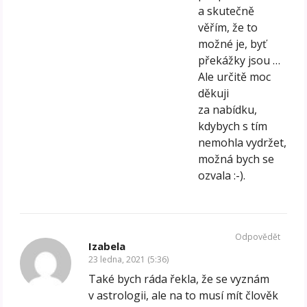
a skutečně
věřím, že to
možné je, byť
překážky jsou …
Ale určitě moc
děkuji
za nabídku,
kdybych s tím
nemohla vydržet,
možná bych se
ozvala :-).
Odpovědět
Izabela
23 ledna, 2021 (5:36)
Také bych ráda řekla, že se vyznám
v astrologii, ale na to musí mít člověk