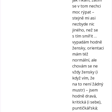
se v tom nechci
moc rýpat –
stejně mi asi
nezbyde nic
jiného, než se
s tím smířit …
vypadám hodně
žensky, orientaci
mám též
normální, ale
chovám se ne
vždy žensky (i
když vím, že
na to není žádný
mustr) – jsem
hodně dravá,
kritická (i sebe),
puntičkářská;