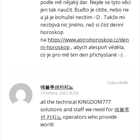
podle mě nějaký dar. Nejde se tyto věci
jen tak naučit. Buďto je cítíte, nebo ne
a já je bohužel necítím :-D . Takže mi
nezbývá nic jiného, než si číst denní
horoskop
na
https://www.astrohoroskop.cz/den
ni-horoskop
, abych alespoň věděla,
co je pro mě ten den přichystané :-) .
Odpovědět
에볼루션카지노
10 května, 2022 (6:32)
all the technical KINGDOM777
solutions and staff we need for
에볼루
션 카지노
operators who provide
world