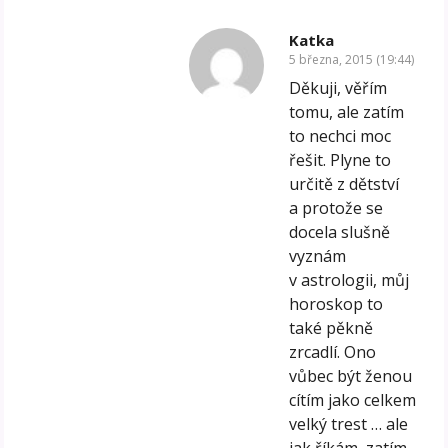
Katka
5 března, 2015 (19:44)
Děkuji, věřím
tomu, ale zatím
to nechci moc
řešit. Plyne to
určitě z dětství
a protože se
docela slušně
vyznám
v astrologii, můj
horoskop to
také pěkně
zrcadlí. Ono
vůbec být ženou
cítím jako celkem
velký trest … ale
jak říkám, zatím