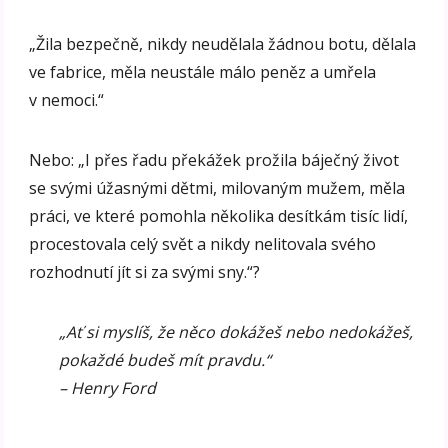
„Žila bezpečně, nikdy neudělala žádnou botu, dělala
ve fabrice, měla neustále málo peněz a umřela
v nemoci.“
Nebo: „I přes řadu překážek prožila báječný život
se svými úžasnými dětmi, milovaným mužem, měla
práci, ve které pomohla několika desítkám tisíc lidí,
procestovala celý svět a nikdy nelitovala svého
rozhodnutí jít si za svými sny.“?
„Ať si myslíš, že něco dokážeš nebo nedokážeš,
pokaždé budeš mít pravdu.“
– Henry Ford