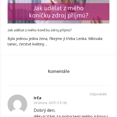
Jak udělat z mého koníčku zdroj příjmů?
Byla jednou jedna žena, říkejme jí třeba Lenka. Milovala
tanec, čerstvé květiny…
Komentáře
Odpovědět
Irča
26 února, 2015 (13:16)
Dobrý den,
děkuji Vám za potvrzení mého názoru.