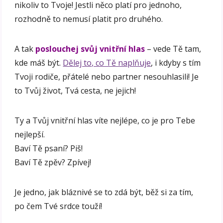
nikoliv to Tvoje! Jestli něco platí pro jednoho,
rozhodně to nemusí platit pro druhého.
A tak
poslouchej svůj vnitřní hlas
– vede Tě tam,
kde máš být.
Dělej to, co Tě naplňuje
, i kdyby s tím
Tvoji rodiče, přátelé nebo partner nesouhlasili! Je
to Tvůj život, Tvá cesta, ne jejich!
Ty a Tvůj vnitřní hlas víte nejlépe, co je pro Tebe
nejlepší.
Baví Tě psaní? Piš!
Baví Tě zpěv? Zpívej!
Je jedno, jak bláznivé se to zdá být, běž si za tím,
po čem Tvé srdce touží!