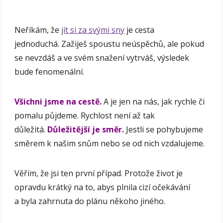
Neříkám, že
jít si za svými sny
je cesta
jednoduchá. Zažiješ spoustu neúspěchů, ale pokud
se nevzdáš a ve svém snažení vytrváš, výsledek
bude fenomenální.
Všichni jsme na cestě.
A je jen na nás, jak rychle či
pomalu půjdeme. Rychlost není až tak
důležitá.
Důležitější je směr.
Jestli se pohybujeme
směrem k našim snům nebo se od nich vzdalujeme.
Věřím, že jsi ten první případ. Protože život je
opravdu krátký na to, abys plnila cizí očekávání
a byla zahrnuta do plánu někoho jiného.