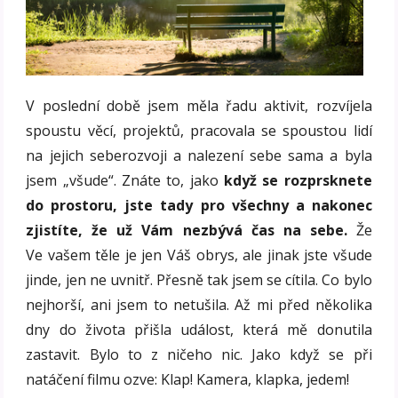
V poslední době jsem měla řadu aktivit, rozvíjela
spoustu věcí, projektů, pracovala se spoustou lidí
na jejich seberozvoji a nalezení sebe sama a byla
jsem „všude“. Znáte to, jako
když se rozprsknete
do prostoru, jste tady pro všechny a nakonec
zjistíte, že už Vám nezbývá čas na sebe.
Že
Ve vašem těle je jen Váš obrys, ale jinak jste všude
jinde, jen ne uvnitř. Přesně tak jsem se cítila. Co bylo
nejhorší, ani jsem to netušila. Až mi před několika
dny do života přišla událost, která mě donutila
zastavit. Bylo to z ničeho nic. Jako když se při
natáčení filmu ozve: Klap! Kamera, klapka, jedem!