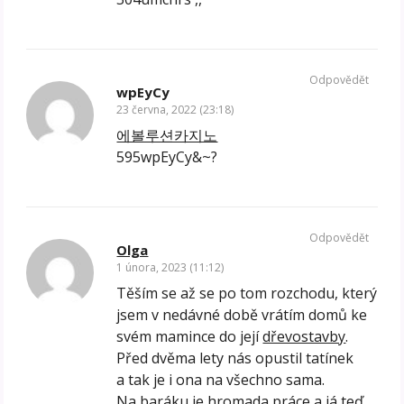
Odpovědět
wpEyCy
23 června, 2022 (23:18)
에볼루션카지노
595wpEyCy&~?
Odpovědět
Olga
1 února, 2023 (11:12)
Těším se až se po tom rozchodu, který
jsem v nedávné době vrátím domů ke
svém mamince do její
dřevostavby
.
Před dvěma lety nás opustil tatínek
a tak je i ona na všechno sama.
Na baráku je hromada práce a já teď