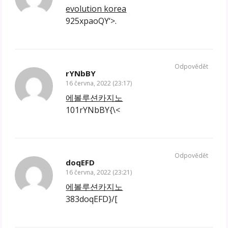
evolution korea
925xpaoQY‘>.
Odpovědět
rYNbBY
16 června, 2022 (23:17)
에볼루션카지노
101rYNbBY{\<
Odpovědět
doqEFD
16 června, 2022 (23:21)
에볼루션카지노
383doqEFD}/[