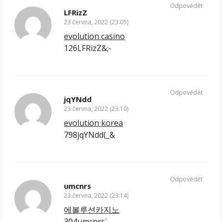
Odpovědět
LFRizZ
23 června, 2022 (23:05)
evolution casino
126LFRizZ&;-
Odpovědět
jqYNdd
23 června, 2022 (23:10)
evolution korea
798jqYNdd(_&
Odpovědět
umcnrs
23 června, 2022 (23:14)
에볼루션카지노
304umcnrs`,,