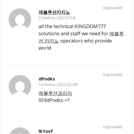
Odpovědět
에볼루션카지노
10 května, 2022 (5:54)
all the technical KINGDOM777
solutions and staff we need for
에볼루
션 카지노
operators who provide
world
Odpovědět
dPndks
16 června, 2022 (22:49)
에볼루션코리아
059dPndks-=?
Odpovědět
lkYuxf