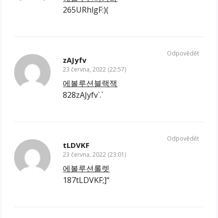
265URhlgF:)(
Odpovědět
zAJyfv
23 června, 2022 (22:57)
에볼루션블랙잭
828zAJyfv`.`
Odpovědět
tLDVKF
23 června, 2022 (23:01)
에볼루션롤렛
187tLDVKF;]“