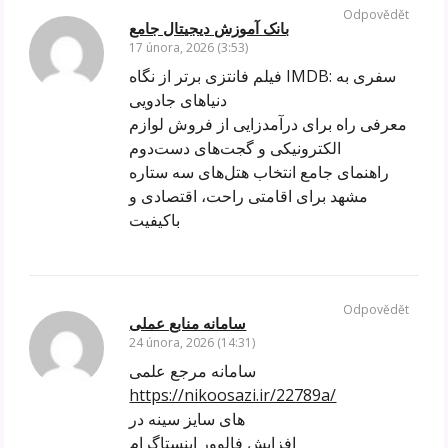
Odpovědět
بانک آموزش دیجیتال جامع
17 února, 2026 (3:53)
فیلم فانتزی برتر از نگاه IMDB: سفری به
دنیاهای جادویی
معرفی راه برای درآمدزایی از فروش لوازم
الکترونیکی و گجت‌های دست‌دوم
راهنمای جامع انتخاب هتل‌های سه ستاره
مشهد برای اقامتی راحت، اقتصادی و
باکیفیت
Odpovědět
سامانه منابع عملی
24 února, 2026 (14:31)
سامانه مرجع علمی
https://nikoosazi.ir/22789a/
‌های سایز سینه در
افزایش فالوور اینستاگرام