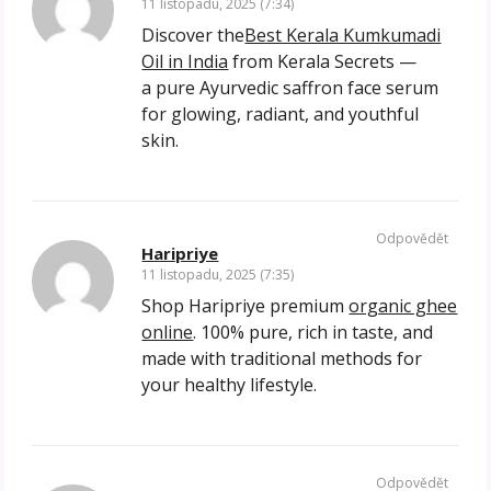
11 listopadu, 2025 (7:34)
Discover the
Best Kerala Kumkumadi
Oil in India
from Kerala Secrets —
a pure Ayurvedic saffron face serum
for glowing, radiant, and youthful
skin.
Odpovědět
Haripriye
11 listopadu, 2025 (7:35)
Shop Haripriye premium
organic ghee
online
. 100% pure, rich in taste, and
made with traditional methods for
your healthy lifestyle.
Odpovědět