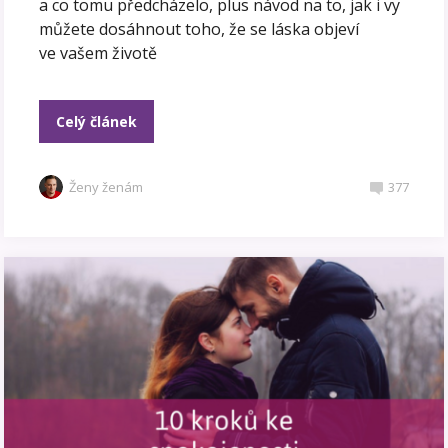
a co tomu předcházelo, plus návod na to, jak i vy
můžete dosáhnout toho, že se láska objeví
ve vašem životě
Celý článek
Ženy ženám
377