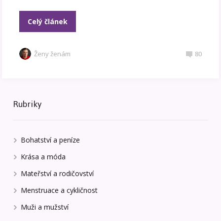
Celý článek
Ženy ženám
80
Rubriky
Bohatství a peníze
Krása a móda
Mateřství a rodičovství
Menstruace a cykličnost
Muži a mužství