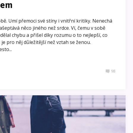
žem
bě. Umí přemoci své stíny i vnitřní kritiky. Nenechá
našeptává něco jiného než srdce. Ví, čemu v sobě
ělal chybu a přišel díky rozumu o to nejlepší, co
je pro něj důležitější než vztah se ženou.
sto...
98