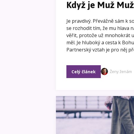
Když je Muž Mu
Je pravdivý. Převážně sám k so
se rozhodit tím, že mu hlava 
věřit, protože už mnohokrát ud
měl. Je hluboký a cesta k Bohu 
Partnerský vztah je pro něj pře
Celý článek
Ženy ženám