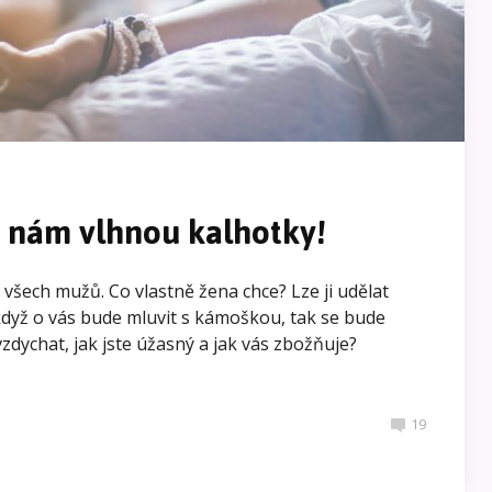
e nám vlhnou kalhotky!
šech mužů. Co vlastně žena chce? Lze ji udělat
 když o vás bude mluvit s kámoškou, tak se bude
zdychat, jak jste úžasný a jak vás zbožňuje?
19