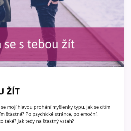
U ŽÍT
 se mojí hlavou prohání myšlenky typu, jak se cítím
ím šťastná? Po psychické stránce, po emoční,
 to také? Jak tedy na šťastný vztah?