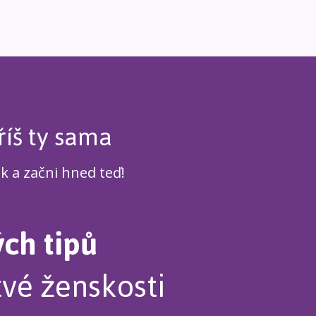
říš ty sama
ek a začni hned teď!
ých tipů
tvé ženskosti