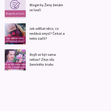
Blogerky Ženy ženám
se loučí
Jak udělat něco, co
nedává smysl? Čekat a
nebo začít?
Bojíš se být sama
sebou? Zkus sílu
ženského kruhu