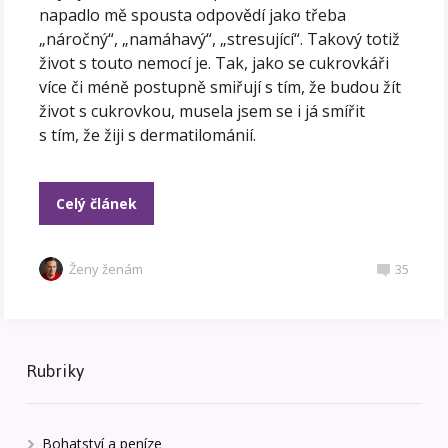
napadlo mě spousta odpovědí jako třeba
„náročný“, „namáhavý“, „stresující“. Takový totiž
život s touto nemocí je. Tak, jako se cukrovkáři
více či méně postupně smiřují s tím, že budou žít
život s cukrovkou, musela jsem se i já smířit
s tím, že žiji s dermatilománií.
Celý článek
Ženy ženám
35
Rubriky
Bohatství a peníze