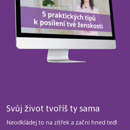
Svůj život tvoříš ty sama
Neodkládej to na zítřek a začni hned teď!