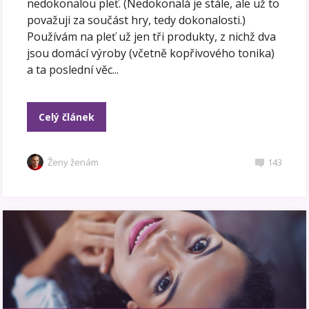
nedokonalou pleť. (Nedokonalá je stále, ale už to
považuji za součást hry, tedy dokonalosti.)
Používám na pleť už jen tři produkty, z nichž dva
jsou domácí výroby (včetně kopřivového tonika)
a ta poslední věc...
Celý článek
Ženy ženám
143