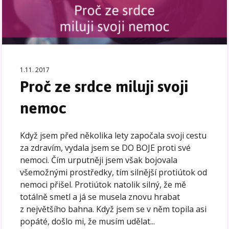
1.11. 2017
Proč ze srdce miluji svoji
nemoc
Když jsem před několika lety započala svoji cestu
za zdravím, vydala jsem se DO BOJE proti své
nemoci. Čím urputněji jsem však bojovala
všemožnými prostředky, tím silnější protiútok od
nemoci přišel. Protiútok natolik silný, že mě
totálně smetl a já se musela znovu hrabat
z největšího bahna. Když jsem se v něm topila asi
popáté, došlo mi, že musím udělat...