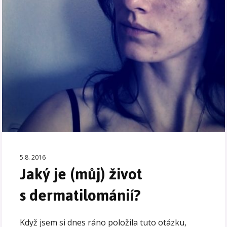
5.8. 2016
Jaký je (můj) život
s dermatilománií?
Když jsem si dnes ráno položila tuto otázku,