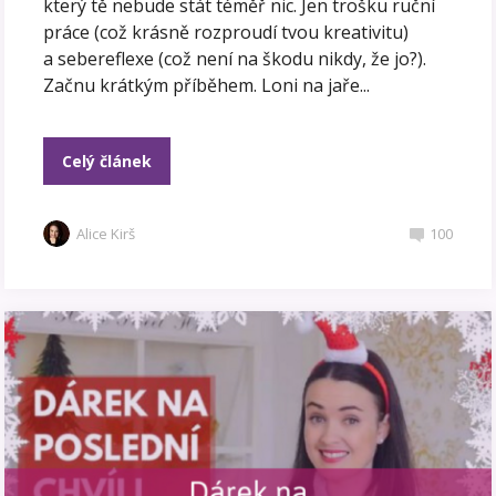
který tě nebude stát téměř nic. Jen trošku ruční
práce (což krásně rozproudí tvou kreativitu)
a sebereflexe (což není na škodu nikdy, že jo?).
Začnu krátkým příběhem. Loni na jaře...
Celý článek
Alice Kirš
100