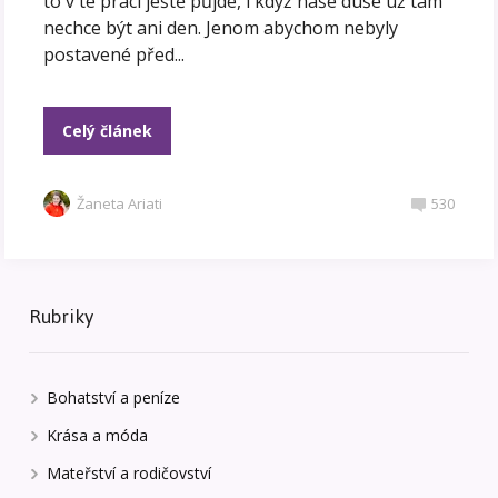
to v té práci ještě půjde, i když naše duše už tam
nechce být ani den. Jenom abychom nebyly
postavené před...
Celý článek
Žaneta Ariati
530
Rubriky
Bohatství a peníze
Krása a móda
Mateřství a rodičovství