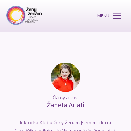
MENU
Články autora
Žaneta Ariati
lektorka Klubu ženy ženám Jsem moderní
čarodějka, miluju rituály a provázím ženy jejich