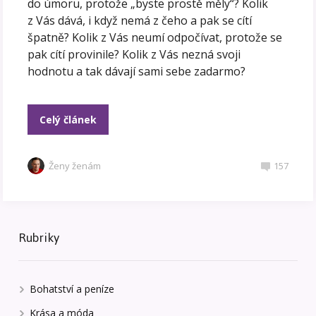
do úmoru, protože „byste prostě měly“? Kolik
z Vás dává, i když nemá z čeho a pak se cítí
špatně? Kolik z Vás neumí odpočívat, protože se
pak cítí provinile? Kolik z Vás nezná svoji
hodnotu a tak dávají sami sebe zadarmo?
Celý článek
Ženy ženám
157
Rubriky
Bohatství a peníze
Krása a móda