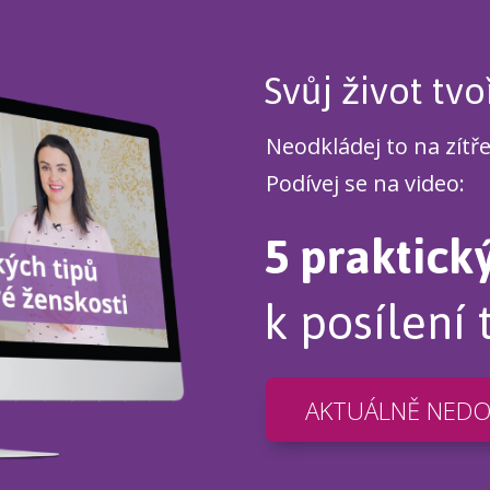
Svůj život tvo
Neodkládej to na zítř
Podívej se na video:
5 praktick
k posílení 
AKTUÁLNĚ NED