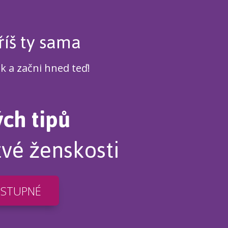
říš ty sama
ek a začni hned teď!
ých tipů
tvé ženskosti
OSTUPNÉ