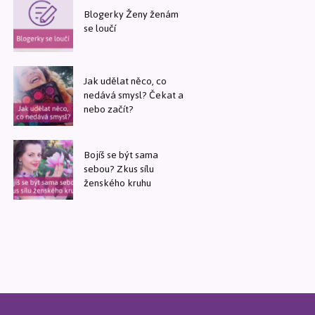
Blogerky Ženy ženám
se loučí
Jak udělat něco, co
nedává smysl? Čekat a
nebo začít?
Bojíš se být sama
sebou? Zkus sílu
ženského kruhu