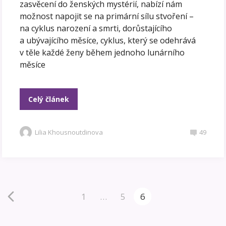
zasvěcení do ženských mystérií, nabízí nám
možnost napojit se na primární sílu stvoření –
na cyklus narození a smrti, dorůstajícího
a ubývajícího měsíce, cyklus, který se odehrává
v těle každé ženy během jednoho lunárního
měsíce
Celý článek
Lilia Khousnoutdinova
49
1
…
5
6