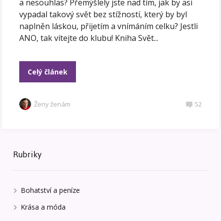
a nesouhlas? Přemýšlely jste nad tím, jak by asi
vypadal takový svět bez stížností, který by byl
naplněn láskou, přijetím a vnímáním celku? Jestli
ANO, tak vítejte do klubu! Kniha Svět...
Celý článek
Ženy ženám
52
Rubriky
Bohatství a peníze
Krása a móda