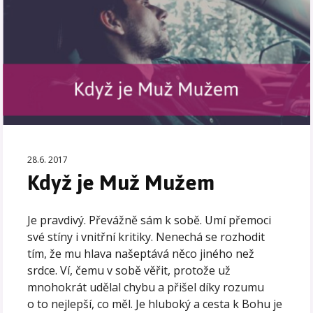
28.6. 2017
Když je Muž Mužem
Je pravdivý. Převážně sám k sobě. Umí přemoci
své stíny i vnitřní kritiky. Nenechá se rozhodit
tím, že mu hlava našeptává něco jiného než
srdce. Ví, čemu v sobě věřit, protože už
mnohokrát udělal chybu a přišel díky rozumu
o to nejlepší, co měl. Je hluboký a cesta k Bohu je