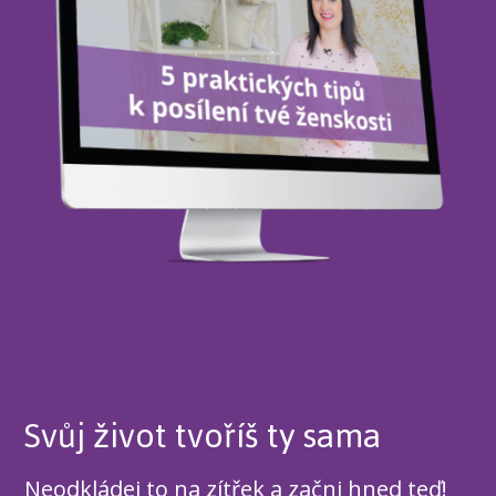
Svůj život tvoříš ty sama
Neodkládej to na zítřek a začni hned teď!