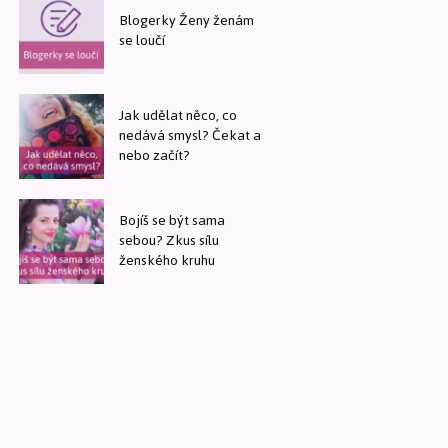
Blogerky Ženy ženám
se loučí
Jak udělat něco, co
nedává smysl? Čekat a
nebo začít?
Bojíš se být sama
sebou? Zkus sílu
ženského kruhu