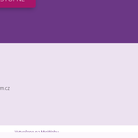
m.cz
Vytvořeno na
MioWebu