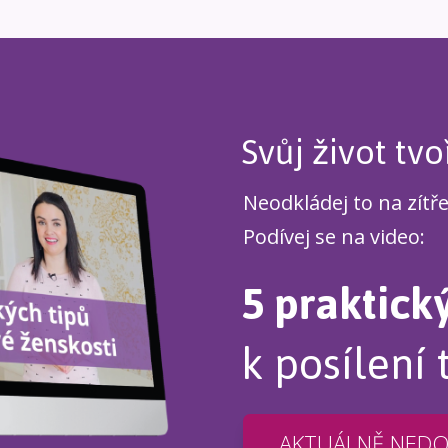
Svůj život tvo
Neodkládej to na zítř
Podívej se na video:
5 praktick
k posílení 
AKTUÁLNĚ NED