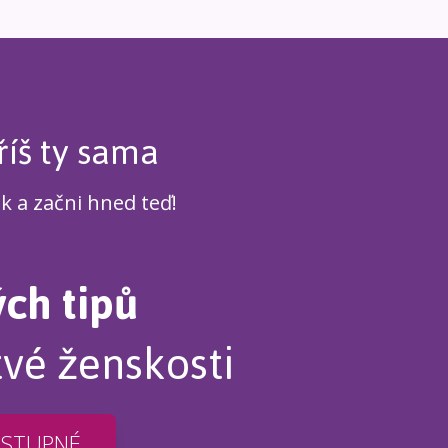
říš ty sama
ek a začni hned teď!
ých tipů
tvé ženskosti
OSTUPNÉ