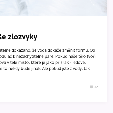
še zlozvyky
titelně dokázáno, že voda dokáže změnit formu. Od
odu až k nezachytitelné páře. Pokud naše tělo tvoří
hová v těle místo, které je jako přízrak - ledové,
e to někdy bude jinak. Ale pokud jste z vody, tak
32