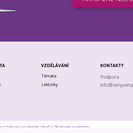
TA
VZDĚLÁVÁNÍ
KONTAKTY
Témata
Podpora
k
Lektorky
info@zenyzena
í |
Ochrana osobních údajů
|
Obchodní podmínky